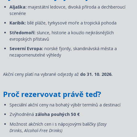
Aljaška:
majestátní ledovce, divoká příroda a dechberoucí
scenérie
Karibik:
bílé pláže, tyrkysové moře a tropická pohoda
Středomoří:
slunce, historie a kouzlo nejkrásnějších
evropských přístavů
Severní Evropa:
norské fjordy, skandinávská města a
nezapomenutelné výhledy
Akční ceny platí na vybrané odjezdy až
do 31. 10. 2026.
Proč rezervovat právě teď?
Speciální akční ceny na bohatý výběr termínů a destinací
Zvýhodněná
záloha pouhých 50 €
Možnost akčních cen i s nápojovými balíčky (
Easy
Drinks
,
Alcohol-Free Drinks)