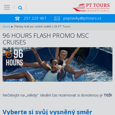
257 225 467
poptavky@pttours.cz
Úvod
Plavby lodí po celém světě s CK PT Tours
96 HOURS FLASH PROMO MSC
CRUISES
Nečekejte na „někdy“. Ideální čas rezervovat si dovolenou je
TEĎ!
Vyberte si svůj vysněný směr