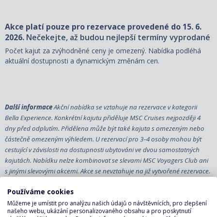
Akce platí pouze pro rezervace provedené do 15. 6.
2026.
Nečekejte, až budou nejlepší termíny vyprodané
Počet kajut za zvýhodněné ceny je omezený. Nabídka podléhá
aktuální dostupnosti a dynamickým změnám cen.
Další informace
Akční nabídka se vztahuje na rezervace v kategorii
Bella Experience. Konkrétní kajutu přiděluje MSC Cruises nejpozději 4
dny před odplutím. Přidělena může být také kajuta s omezeným nebo
částečně omezeným výhledem. U rezervací pro 3–4 osoby mohou být
cestující v závislosti na dostupnosti ubytováni ve dvou samostatných
kajutách. Nabídku nelze kombinovat se slevami MSC Voyagers Club ani
s jinými slevovými akcemi. Akce se nevztahuje na již vytvořené rezervace.
Používáme cookies
Destinace
Můžeme je umístit pro analýzu našich údajů o návštěvnících, pro zlepšení
nerozhoduje
našeho webu, ukázání personalizovaného obsahu a pro poskytnutí