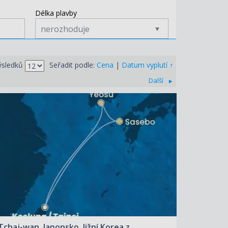
Délka plavby
nerozhoduje
↑
ýsledků
Seřadit podle:
Cena
|
Datum vyplutí
Další
ZOBRAZIT DETAIL
11.08.2026 – 16.08.2026
21 510 KČ/OS.
(889 €)
Tchaj-wan, Japonsko, Jižní Korea z