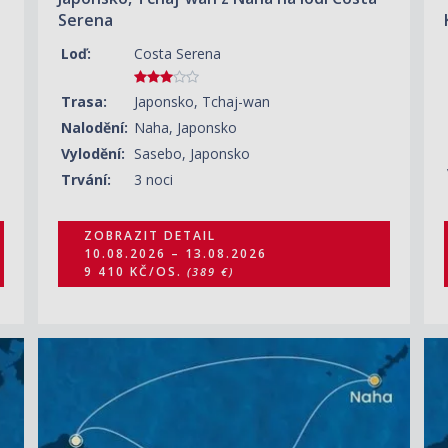
Serena
Loď:
Costa Serena
Trasa:
Japonsko, Tchaj-wan
Nalodění:
Naha, Japonsko
Vylodění:
Sasebo, Japonsko
Trvání:
3 noci
ZOBRAZIT DETAIL
10.08.2026 – 13.08.2026
9 410 KČ/OS.
(389 €)
ZOBRAZIT DETAIL
16.08.2026 – 19.08.2026
12 080 KČ/OS.
(499 €)