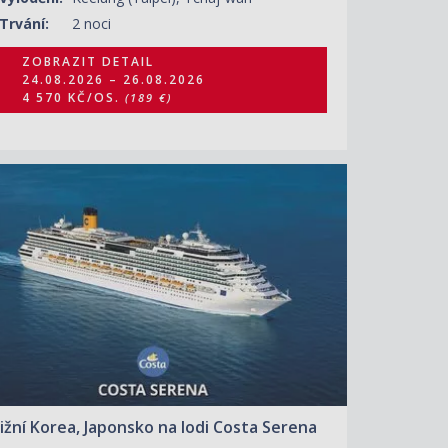
Trvání:
2 noci
ZOBRAZIT DETAIL
24.08.2026 – 26.08.2026
4 570 KČ/OS.
(189 €)
ZOBRAZIT DETAIL
28.08.2026 – 29.08.2026
6 510 KČ/OS.
(269 €)
Jižní Korea, Japonsko na lodi Costa Serena