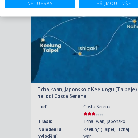
NE, UPRAV
PŘIJMOUT VŠE
ZOBRAZIT DETAIL
19.08.2026 – 23.08.2026
16 670 KČ/OS.
(689 €)
Tchaj-wan, Japonsko z Keelungu (Taipeje)
na lodi Costa Serena
Loď:
Costa Serena
Trasa:
Tchaj-wan, Japonsko
Nalodění a
Keelung (Taipei), Tchaj-
vylodění:
wan