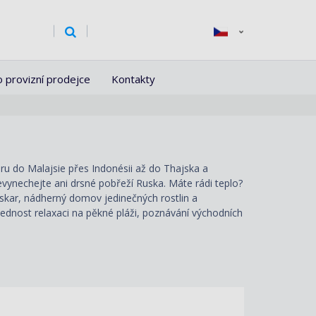
o provizní prodejce
Kontakty
uru do Malajsie přes Indonésii až do Thajska a
vynechejte ani drsné pobřeží Ruska. Máte rádi teplo?
kar, nádherný domov jedinečných rostlin a
přednost relaxaci na pěkné pláži, poznávání východních