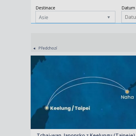
Destinace
Datum 
Asie
Předchozí
ZOBRAZIT DETAIL
08.08.2026 – 11.08.2026
12 080 KČ/OS.
(499 €)
Tchaj-wan, Japonsko z Keelungu (Taipeje)