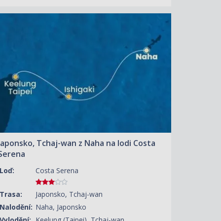
ZOBRAZIT DETAIL
24.08.2026 – 26.08.2026
4 570 KČ/OS.
(189 €)
Japonsko, Tchaj-wan z Naha na lodi Costa
Serena
Loď:
Costa Serena
Trasa:
Japonsko, Tchaj-wan
Nalodění:
Naha, Japonsko
Vylodění:
Keelung (Taipei), Tchaj-wan