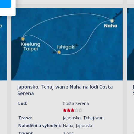
ZOBRAZIT DETAIL
21.08.2026 – 24.08.2026
8 930 KČ/OS.
(369 €)
Japonsko, Tchaj-wan z Naha na lodi Costa
Serena
Loď:
Costa Serena
Trasa:
Japonsko, Tchaj-wan
Nalodění a vylodění:
Naha, Japonsko
Trvání:
3 noci