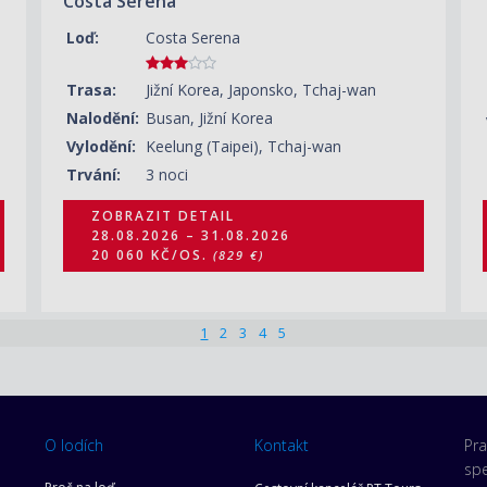
Costa Serena
Loď:
Costa Serena
Trasa:
Jižní Korea, Japonsko, Tchaj-wan
Nalodění:
Busan, Jižní Korea
Vylodění:
Keelung (Taipei), Tchaj-wan
Trvání:
3 noci
ZOBRAZIT DETAIL
28.08.2026 – 31.08.2026
20 060 KČ/OS.
(829 €)
1
2
3
4
5
O lodích
Kontakt
Pra
spe