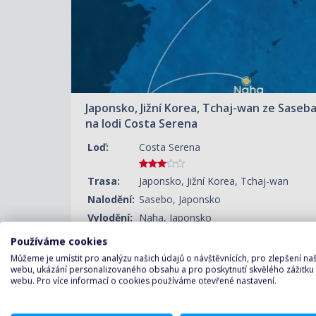
Japonsko, Jižní Korea, Tchaj-wan ze Saseb
na lodi Costa Serena
Loď:
Costa Serena
Trasa:
Japonsko, Jižní Korea, Tchaj-wan
Nalodění:
Sasebo, Japonsko
Vylodění:
Naha, Japonsko
Trvání:
4 noci
Používáme cookies
Můžeme je umístit pro analýzu našich údajů o návštěvnících, pro zlepšení n
ZOBRAZIT DETAIL
webu, ukázání personalizovaného obsahu a pro poskytnutí skvělého zážitku
13.08.2026 – 17.08.2026
webu. Pro více informací o cookies používáme otevřené nastavení.
12 320 KČ/OS.
(509 €)