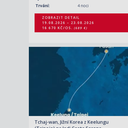
Trvání:
4 noci
ZOBRAZIT DETAIL
19.08.2026 – 23.08.2026
16 670 KČ/OS.
(689 €)
ZOBRAZIT DETAIL
26.08.2026 – 28.08.2026
4 330 KČ/OS.
(179 €)
ZOBRAZIT DETAIL
31.08.2026 – 02.09.2026
14 010 KČ/OS.
(579 €)
Tchaj-wan, Jižní Korea z Keelungu