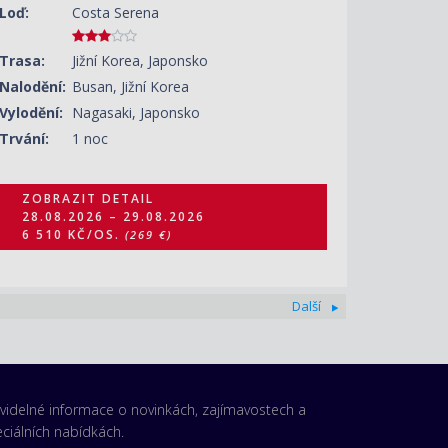
Loď:
Costa Serena
Trasa:
Jižní Korea, Japonsko
Nalodění:
Busan, Jižní Korea
Vylodění:
Nagasaki, Japonsko
Trvání:
1 noc
ZOBRAZIT DETAIL
28.08.2026 – 29.08.2026
6 510 KČ/OS.
(269 €)
Další
videlné informace o novinkách, zajímavostech a
ciálních nabídkách.