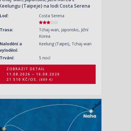
Keelungu (Taipeje) na lodi Costa Serena
Loď:
Costa Serena
Trasa:
Tchaj-wan, Japonsko, Jižní
Korea
Nalodění a
Keelung (Taipei), Tchaj-wan
vylodění:
Trvání:
5 nocí
ZOBRAZIT DETAIL
11.08.2026 – 16.08.2026
21 510 KČ/OS.
(889 €)
ZOBRAZIT DETAIL
17.08.2026 – 21.08.2026
12 800 KČ/OS.
(529 €)