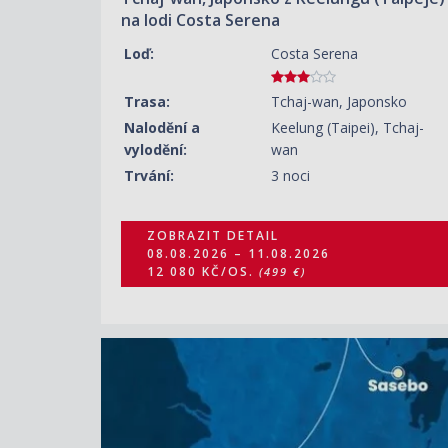
na lodi Costa Serena
Loď:
Costa Serena
Trasa:
Tchaj-wan, Japonsko
Nalodění a
Keelung (Taipei), Tchaj-
vylodění:
wan
Trvání:
3 noci
ZOBRAZIT DETAIL
08.08.2026 – 11.08.2026
12 080 KČ/OS.
(499 €)
ZOBRAZIT DETAIL
13.08.2026 – 17.08.2026
12 320 KČ/OS.
(509 €)