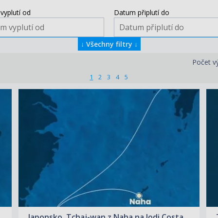
vyplutí od
Datum připlutí do
↓
Všechny filtry
↓
Počet v
1
2
3
4
5
ZOBRAZIT DETAIL
10.08.2026 – 13.08.2026
9 410 KČ/OS.
(389 €)
Japonsko, Tchaj-wan z Naha na lodi Costa