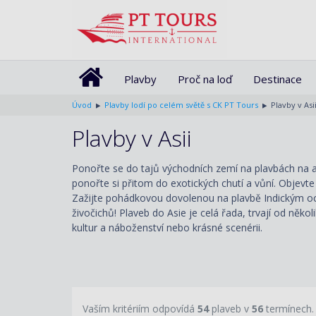
Plavby
Proč na loď
Destinace
Úvod
Plavby lodí po celém světě s CK PT Tours
Plavby v Asi
Plavby v Asii
Ponořte se do tajů východních zemí na plavbách na asi
ponořte si přitom do exotických chutí a vůní. Objev
Zažijte pohádkovou dovolenou na plavbě Indickým o
živočichů! Plaveb do Asie je celá řada, trvají od něko
kultur a náboženství nebo krásné scenérii.
Vaším kritériím odpovídá
54
plaveb v
56
termínech.