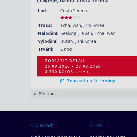
(Taipeje) na lodi Costa Serena
Loď:
Costa Serena
Trasa:
Tchaj-wan, Jižní Korea
Nalodění:
Keelung (Taipei), Tchaj-wan
Vylodění:
Busan, Jižní Korea
Trvání:
2 noci
ZOBRAZIT DETAIL
26.08.2026 – 28.08.2026
4 330 KČ/OS.
(179 €)
Zobrazit další termíny
Předchozí
O plavbách
O nás