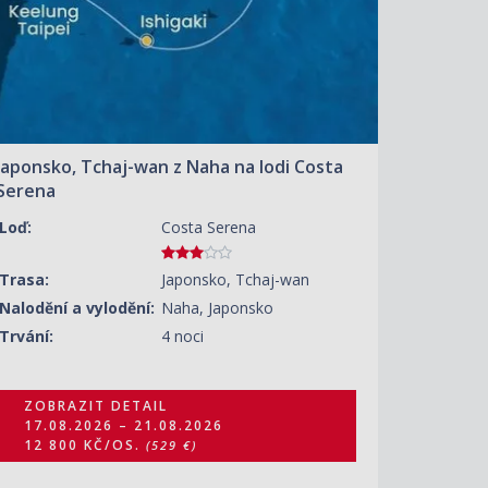
Japonsko, Tchaj-wan z Naha na lodi Costa
Serena
Loď:
Costa Serena
Trasa:
Japonsko, Tchaj-wan
Nalodění a vylodění:
Naha, Japonsko
Trvání:
4 noci
ZOBRAZIT DETAIL
17.08.2026 – 21.08.2026
12 800 KČ/OS.
(529 €)