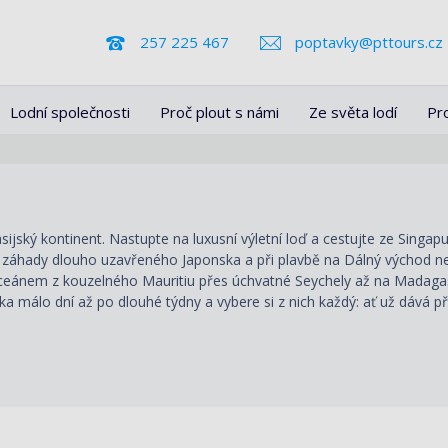
257 225 467
poptavky@pttours.cz
Lodní společnosti
Proč plout s námi
Ze světa lodí
Pr
i
jský kontinent. Nastupte na luxusní výletní loď a cestujte ze Singap
te záhady dlouho uzavřeného Japonska a při plavbě na Dálný východ ne
ceánem z kouzelného Mauritiu přes úchvatné Seychely až na Madagas
lika málo dní až po dlouhé týdny a vybere si z nich každý: ať už dává 