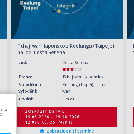
ZOBRAZIT DETAIL
23.08.2026 – 26.08.2026
12 080 KČ/OS.
(499 €)
a
Tchaj-wan, Japonsko z Keelungu (Taipeje)
na lodi Costa Serena
Loď:
Costa Serena
Trasa:
Tchaj-wan, Japonsko
Nalodění a
Keelung (Taipei), Tchaj-
vylodění:
wan
Trvání:
3 noci
ašeho
ZOBRAZIT DETAIL
 z
16.08.2026 – 19.08.2026
12 080 KČ/OS.
(499 €)
Zobrazit další termíny