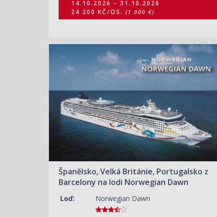
14.10.2026 – 31.10.2026
24 200 KČ/OS.
(1 000 €)
ZOBRAZIT DETAIL
25.10.2026 – 01.11.2026
17 520 KČ/OS.
(724 €)
Španělsko, Velká Británie, Portugalsko z
Barcelony na lodi Norwegian Dawn
Loď:
Norwegian Dawn