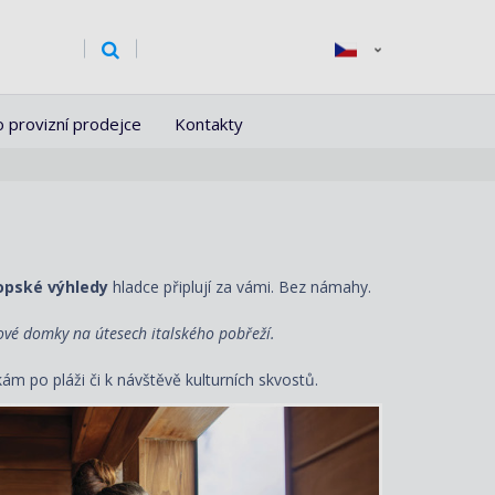
o provizní prodejce
Kontakty
ropské výhledy
hladce připlují za vámi. Bez námahy.
ové domky na útesech italského pobřeží.
kám po pláži či k návštěvě kulturních skvostů.