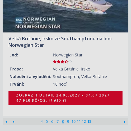
Velká Británie, Irsko ze Southamptonu na lodi
Norwegian Star
Loď:
Norwegian Star
Trasa:
Velká Británie, Irsko
Nalodění a vylodění:
Southampton, Velká Británie
Trvání:
10 nocí
ZOBRAZIT DETAIL
24.06.2027 – 04.07.2027
47 920 KČ/OS.
(1 980 €)
4
5
6
7
8
9
10
11
12
13