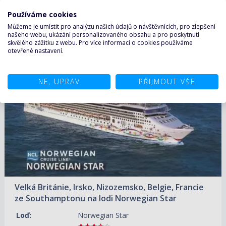
ZOBRAZIT DETAIL
13.06.2027 – 20.06.2027
Používáme cookies
29 160 KČ/OS.
(1 205 €)
Můžeme je umístit pro analýzu našich údajů o návštěvnících, pro zlepšení
našeho webu, ukázání personalizovaného obsahu a pro poskytnutí
Zobrazit další termíny
skvělého zážitku z webu. Pro více informací o cookies používáme
otevřené nastavení.
13.06.2027 – 24.06.2027
ZOBRAZIT DETAIL
NE, UPRAV
PŘIJMOUT VŠE
64 860 KČ/OS.
(2 680 €)
Velká Británie, Irsko, Nizozemsko, Belgie, Francie
ze Southamptonu na lodi Norwegian Star
Loď:
Norwegian Star