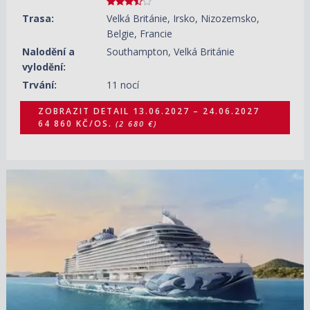
Trasa:
Velká Británie, Irsko, Nizozemsko,
Belgie, Francie
Nalodění a
Southampton, Velká Británie
vylodění:
Trvání:
11 nocí
ZOBRAZIT DETAIL
13.06.2027 – 24.06.2027
64 860 KČ/OS.
(2 680 €)
17.06.2027 – 27.06.2027
ZOBRAZIT DETAIL
58 560 KČ/OS.
(2 420 €)