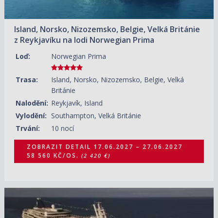
Island, Norsko, Nizozemsko, Belgie, Velká Británie
z Reykjavíku na lodi Norwegian Prima
Loď:
Norwegian Prima
Trasa:
Island, Norsko, Nizozemsko, Belgie, Velká
Británie
Nalodění:
Reykjavík, Island
Vylodění:
Southampton, Velká Británie
Trvání:
10 nocí
ZOBRAZIT DETAIL
17.06.2027 – 27.06.2027
58 560 KČ/OS.
(2 420 €)
20.06.2027 – 27.06.2027
ZOBRAZIT DETAIL
35 210 KČ/OS.
(1 455 €)