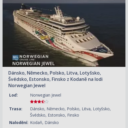
04.06.2027 – 13.06.2027
ZOBRAZIT DETAIL
39 930 KČ/OS.
(1 650 €)
Dánsko, Německo, Polsko, Litva, Lotyšsko,
Švédsko, Estonsko, Finsko z Kodaně na lodi
Norwegian Jewel
Loď:
Norwegian Jewel
Trasa:
Dánsko, Německo, Polsko, Litva, Lotyšsko,
Švédsko, Estonsko, Finsko
Nalodění:
Kodaň, Dánsko