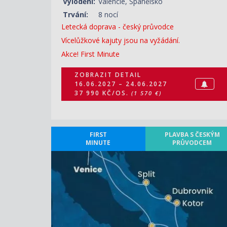
Vylodění:
Valencie, Španělsko
Trvání:
8 nocí
Letecká doprava - český průvodce
Vícelůžkové kajuty jsou na vyžádání.
Akce! First Minute
ZOBRAZIT DETAIL
16.06.2027 – 24.06.2027
37 990 KČ/OS.
(1 570 €)
FIRST
PLAVBA S ČESKÝM
MINUTE
PRŮVODCEM
ZOBRAZIT DETAIL
02.07.2027 – 10.07.2027
33 030 KČ/OS.
(1 365 €)