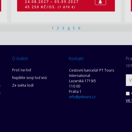
24.08.2027 – 05.09.2027
45 250 KČ/OS.
(1 870 €)
1
2
3
4
5
6
O lodích
Kontakt
Pra
spe
Proč na loď
Cestovní kancelář PT Tours
International
Najděte svoji loď snů
Lazarská 1719/5
s
Ze světa lodí
110 00
Praha 1
e
*
info@pttours.cz
ve 