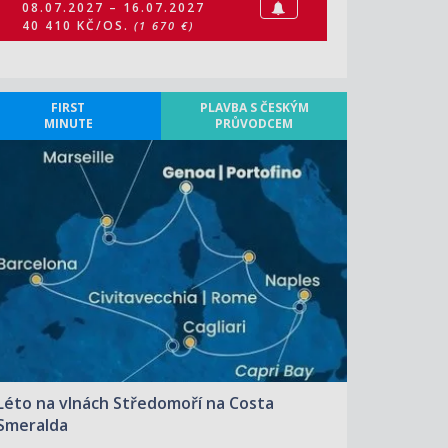
08.07.2027 – 16.07.2027
40 410 KČ/OS.
(1 670 €)
FIRST
PLAVBA S ČESKÝM
MINUTE
PRŮVODCEM
ZOBRAZIT DETAIL
15.07.2027 – 24.07.2027
30 370 KČ/OS.
(1 255 €)
Léto na vlnách Středomoří na Costa
Smeralda