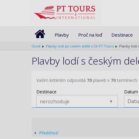
Plavby
Proč na loď
Destinace
Úvod
Plavby lodí po celém světě s CK PT Tours
Plavby lodí
Plavby lodí s českým d
Vaším kritériím odpovídá
70
plaveb v
70
termínech.
Destinace
Datum 
nerozhoduje
Předchozí