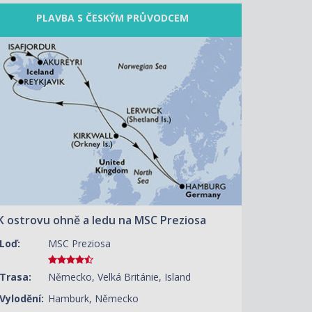
PLAVBA S ČESKÝM PRŮVODCEM
ZOBRAZIT DETAIL
01.07.2027 – 13.07.2027
56 990 KČ/OS.
(2 355 €)
K ostrovu ohně a ledu na MSC Preziosa
Loď:
MSC Preziosa
Trasa:
Německo, Velká Británie, Island
Vylodění:
Hamburk, Německo