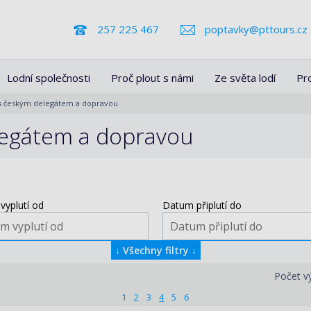
257 225 467
poptavky@pttours.cz
Lodní společnosti
Proč plout s námi
Ze světa lodí
Pr
 s českým delegátem a dopravou
elegátem a dopravou
vyplutí od
Datum připlutí do
↓
Všechny filtry
↓
Počet v
1
2
3
4
5
6