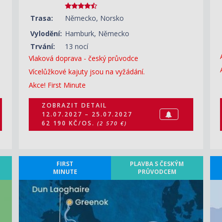
Trasa:
Německo, Norsko
Vylodění:
Hamburk, Německo
Trvání:
13 nocí
Vlaková doprava - český průvodce
Vícelůžkové kajuty jsou na vyžádání.
Akce! First Minute
ZOBRAZIT DETAIL
12.07.2027 – 25.07.2027
62 190 KČ/OS.
(2 570 €)
FIRST
PLAVBA S ČESKÝM
MINUTE
PRŮVODCEM
ZOBRAZIT DETAIL
24.08.2027 – 05.09.2027
45 250 KČ/OS.
(1 870 €)