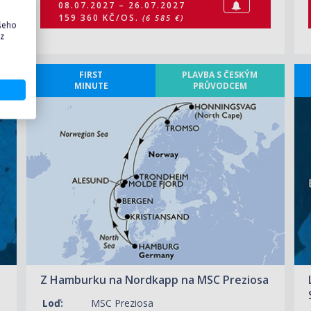
08.07.2027 – 26.07.2027
159 360 KČ/OS.
(6 585 €)
ašeho
 z
FIRST
PLAVBA S ČESKÝM
MINUTE
PRŮVODCEM
ZOBRAZIT DETAIL
12.07.2027 – 25.07.2027
62 190 KČ/OS.
(2 570 €)
Z Hamburku na Nordkapp na MSC Preziosa
Loď:
MSC Preziosa