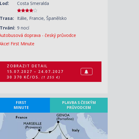
Loď:
Costa Smeralda
Trasa:
Itálie, Francie, Španělsko
Trvání:
9 nocí
Autobusová doprava - český průvodce
Akce! First Minute
ZOBRAZIT DETAIL
15.07.2027 – 24.07.2027
30 370 KČ/OS.
(1 255 €)
FIRST
PLAVBA S ČESKÝM
MINUTE
PRŮVODCEM
ZOBRAZIT DETAIL
30.08.2027 – 08.09.2027
33 760 KČ/OS.
(1 395 €)