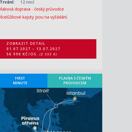
Trvání:
12 nocí
Vlaková doprava - český průvodce
Vícelůžkové kajuty jsou na vyžádání.
ZOBRAZIT DETAIL
01.07.2027 – 13.07.2027
56 990 KČ/OS.
(2 355 €)
FIRST
PLAVBA S ČESKÝM
MINUTE
PRŮVODCEM
ZOBRAZIT DETAIL
08.07.2027 – 16.07.2027
40 410 KČ/OS.
(1 670 €)