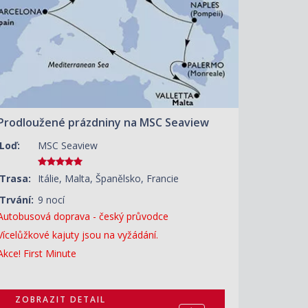
Prodloužené prázdniny na MSC Seaview
Loď:
MSC Seaview
Trasa:
Itálie, Malta, Španělsko, Francie
Trvání:
9 nocí
Autobusová doprava - český průvodce
Vícelůžkové kajuty jsou na vyžádání.
Akce! First Minute
ZOBRAZIT DETAIL