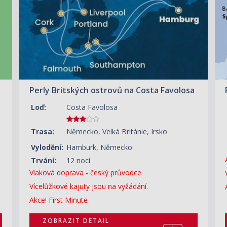
Perly Britských ostrovů na Costa Favolosa
Loď:
Costa Favolosa
Trasa:
Německo, Velká Británie, Irsko
Vylodění:
Hamburk, Německo
Trvání:
12 nocí
Vlaková doprava - český průvodce
Vícelůžkové kajuty jsou na vyžádání.
Akce! First Minute
ZOBRAZIT DETAIL