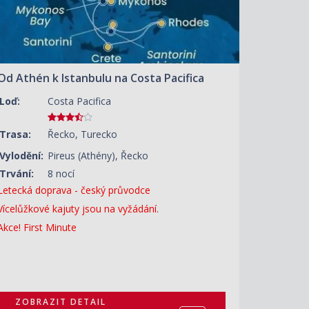
Od Athén k Istanbulu na Costa Pacifica
Loď:
Costa Pacifica
Trasa:
Řecko, Turecko
Vylodění:
Pireus (Athény), Řecko
Trvání:
8 nocí
Letecká doprava - český průvodce
Vícelůžkové kajuty jsou na vyžádání.
Akce! First Minute
ZOBRAZIT DETAIL