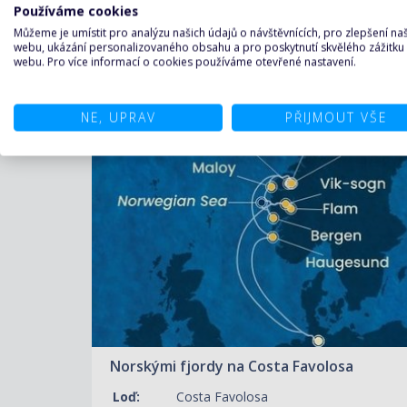
02.07.2027 – 10.07.2027
Používáme cookies
33 030 KČ/OS.
(1 365 €)
Můžeme je umístit pro analýzu našich údajů o návštěvnících, pro zlepšení n
webu, ukázání personalizovaného obsahu a pro poskytnutí skvělého zážitku
webu. Pro více informací o cookies používáme otevřené nastavení.
FIRST
PLAVBA S ČESKÝM
MINUTE
PRŮVODCEM
ZOBRAZIT DETAIL
NE, UPRAV
PŘIJMOUT VŠE
11.07.2027 – 21.07.2027
45 010 KČ/OS.
(1 860 €)
Norskými fjordy na Costa Favolosa
Loď:
Costa Favolosa