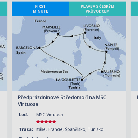
FIRST
PLAVBA S ČESKÝM
MINUTE
PRŮVODCEM
ZOBRAZIT DETAIL
19.06.2027 – 28.06.2027
32 190 KČ/OS.
(1 330 €)
Předprázdninové Středomoří na MSC
Virtuosa
Loď:
MSC Virtuosa
Trasa:
Itálie, Francie, Španělsko, Tunisko