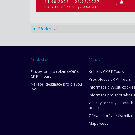
11.08.2027 – 21.08.2027
83 730 KČ/OS.
(3 460 €)
Předchozí
O plavbách
O nás
Plavby lodí po celém světě s
Kolektiv CK PT Tours
CK PT Tours
Proč plout s CK PT Tours
Nejlepší destinace pro plavbu
Informace o využití cookie
lodí
Informace pro spotřebitel
Zásady ochrany osobních
údajů
Základní práva zákazníka
Mapa webu