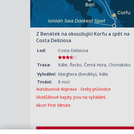
Z Benátek na okouzlující Korfu a zpět na
Costa Deliziosa
Loď:
Costa Deliziosa
Trasa:
Itálie, Řecko, Černá Hora, Chorvatsko
Vylodění:
Marghera (Benátky), Itálie
Trvání:
8 nocí
Autobusová doprava - český průvodce
Vícelůžkové kajuty jsou na vyžádání.
Akce! First Minute
ZOBRAZIT DETAIL