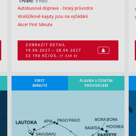
Trvání:
9 nocí
Autobusová doprava - český průvodce
Vícelůžkové kajuty jsou na vyžádání.
Akce! First Minute
ZOBRAZIT DETAIL
19.06.2027 – 28.06.2027
32 190 KČ/OS.
(1 330 €)
FIRST
PLAVBA S ČESKÝM
MINUTE
PRŮVODCEM
ZOBRAZIT DETAIL
08.07.2027 – 26.07.2027
159 360 KČ/OS.
(6 585 €)