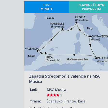
FIRST
PLAVBA S ČESKÝM
MINUTE
PRŮVODCEM
ZOBRAZIT DETAIL
16.06.2027 – 24.06.2027
37 990 KČ/OS.
(1 570 €)
Západní Středomoří z Valencie na MSC
Musica
Loď:
MSC Musica
Trasa:
Španělsko, Francie, Itálie