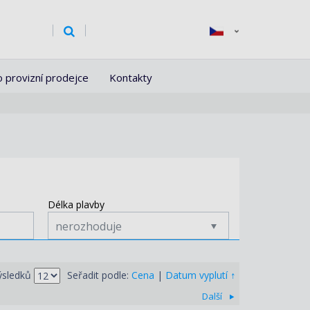
o provizní prodejce
Kontakty
Délka plavby
nerozhoduje
↑
ýsledků
Seřadit podle:
Cena
|
Datum vyplutí
Další