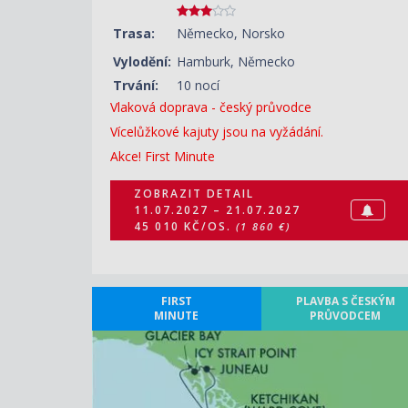
Trasa:
Německo, Norsko
Vylodění:
Hamburk, Německo
Trvání:
10 nocí
Vlaková doprava - český průvodce
Vícelůžkové kajuty jsou na vyžádání.
Akce! First Minute
ZOBRAZIT DETAIL
11.07.2027 – 21.07.2027
45 010 KČ/OS.
(1 860 €)
FIRST
PLAVBA S ČESKÝM
MINUTE
PRŮVODCEM
ZOBRAZIT DETAIL
11.08.2027 – 21.08.2027
83 730 KČ/OS.
(3 460 €)