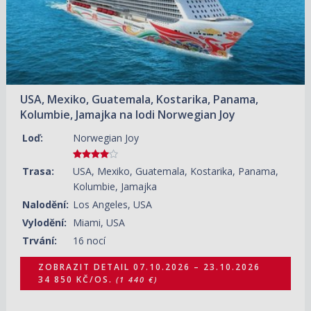
USA, Mexiko, Guatemala, Kostarika, Panama,
Kolumbie, Jamajka na lodi Norwegian Joy
Loď:
Norwegian Joy
Trasa:
USA, Mexiko, Guatemala, Kostarika, Panama,
Kolumbie, Jamajka
Nalodění:
Los Angeles, USA
Vylodění:
Miami, USA
Trvání:
16 nocí
ZOBRAZIT DETAIL
07.10.2026 – 23.10.2026
34 850 KČ/OS.
(1 440 €)