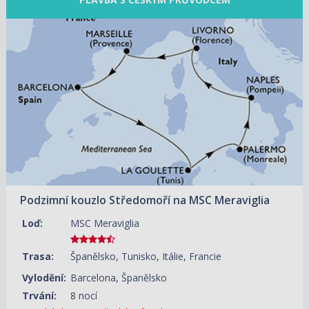
05.10.2026 – 13.10.2026
ZOBRAZIT DETAIL
46 220 KČ/OS.
(1 910 €)
Podzimní kouzlo Středomoří na MSC Meraviglia
Loď:
MSC Meraviglia
Trasa:
Španělsko, Tunisko, Itálie, Francie
Vylodění:
Barcelona, Španělsko
Trvání:
8 nocí