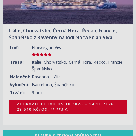
Itálie, Chorvatsko, Černá Hora, Řecko, Francie,
Španělsko z Ravenny na lodi Norwegian Viva
Loď:
Norwegian Viva
Trasa:
Itálie, Chorvatsko, Černá Hora, Řecko, Francie,
Španělsko
Nalodění:
Ravenna, Itálie
Vylodění:
Barcelona, Španělsko
Trvání:
9 nocí
ZOBRAZIT DETAIL
05.10.2026 – 14.10.2026
28 510 KČ/OS.
(1 178 €)
PLAVBA S ČESKÝM PRŮVODCEM