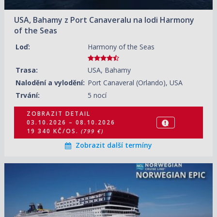
USA, Bahamy z Port Canaveralu na lodi Harmony
of the Seas
Loď:
Harmony of the Seas
Trasa:
USA, Bahamy
Nalodění a vylodění:
Port Canaveral (Orlando), USA
Trvání:
5 nocí
ZOBRAZIT DETAIL
03.10.2026 – 08.10.2026
19 340 KČ/OS.
(799 €)
Zobrazit další termíny
04.10.2026 – 11.10.2026
ZOBRAZIT DETAIL
13 140 KČ/OS.
(543 €)
18.10.2026 – 25.10.2026
ZOBRAZIT DETAIL
14 370 KČ/OS.
(594 €)