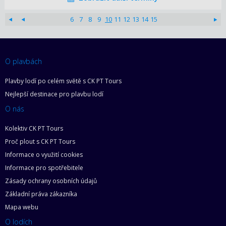
6
7
8
9
10
11
12
13
14
15
O plavbách
Plavby lodí po celém světě s CK PT Tours
Nejlepší destinace pro plavbu lodí
O nás
Kolektiv CK PT Tours
Proč plout s CK PT Tours
Informace o využití cookies
Informace pro spotřebitele
Zásady ochrany osobních údajů
Základní práva zákazníka
Mapa webu
O lodích