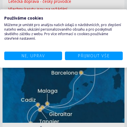
Letecká doprava - český průvodce
Všechny kajuty jsou na vyžádání.
Používáme cookies
Uskutečnění plavby garantujeme!
Můžeme je umístit pro analýzu našich údajů o návštěvnících, pro zlepšení
našeho webu, ukázání personalizovaného obsahu a pro poskytnutí
ZOBRAZIT DETAIL
05.10.2026 – 13.10.2026
skvělého zážitku z webu. Pro více informací o cookies používáme
46 220 KČ/OS.
(1 910 €)
otevřené nastavení.
NE, UPRAV
PŘIJMOUT VŠE
07.10.2026 – 17.10.2026
ZOBRAZIT DETAIL
26 350 KČ/OS.
(1 089 €)