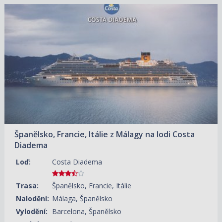
04.10.2026 – 09.10.2026
ZOBRAZIT DETAIL
13 040 KČ/OS.
(539 €)
Španělsko, Francie, Itálie z Málagy na lodi Costa
Diadema
Loď:
Costa Diadema
Trasa:
Španělsko, Francie, Itálie
Nalodění:
Málaga, Španělsko
Vylodění:
Barcelona, Španělsko