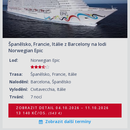
30.05.2027 – 06.06.2027
ZOBRAZIT DETAIL
26 380 KČ/OS.
(1 090 €)
27.06.2027 – 04.07.2027
ZOBRAZIT DETAIL
29 770 KČ/OS.
(1 230 €)
Španělsko, Francie, Itálie z Barcelony na lodi
11.07.2027 – 18.07.2027
ZOBRAZIT DETAIL
Norwegian Epic
27 590 KČ/OS.
(1 140 €)
Loď:
Norwegian Epic
25.07.2027 – 01.08.2027
ZOBRAZIT DETAIL
27 350 KČ/OS.
(1 130 €)
Trasa:
Španělsko, Francie, Itálie
08.08.2027 – 15.08.2027
ZOBRAZIT DETAIL
Nalodění:
Barcelona, Španělsko
27 590 KČ/OS.
(1 140 €)
Vylodění:
Civitavecchia, Itálie
Trvání:
7 nocí
ZOBRAZIT DETAIL
04.10.2026 – 11.10.2026
13 140 KČ/OS.
(543 €)
Zobrazit další termíny