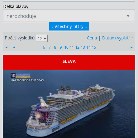
Délka plavby
nerozhoduje
↓
Všechny filtry
↓
↑
Počet výsledků
Cena
|
Datum vyplutí
6
7
8
9
10
11
12
13
14
15
SLEVA
ZOBRAZIT DETAIL
03.10.2026 – 08.10.2026
19 340 KČ/OS.
(799 €)
ZOBRAZIT DETAIL
31.10.2026 – 05.11.2026
16 820 KČ/OS.
(695 €)
ZOBRAZIT DETAIL
15.01.2028 – 20.01.2028
15 730 KČ/OS.
(650 €)