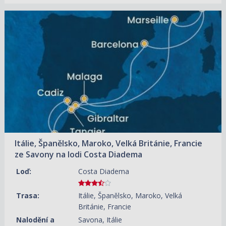
08.10.2026 – 18.10.2026
ZOBRAZIT DETAIL
30 950 KČ/OS.
(1 279 €)
Itálie, Španělsko, Maroko, Velká Británie, Francie
ze Savony na lodi Costa Diadema
Loď:
Costa Diadema
Trasa:
Itálie, Španělsko, Maroko, Velká
Británie, Francie
Nalodění a
Savona, Itálie