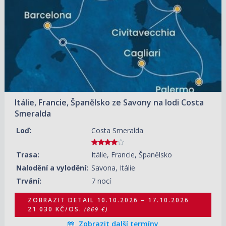
17.10.2026 – 24.10.2026
ZOBRAZIT DETAIL
22 000 KČ/OS.
(909 €)
24.10.2026 – 31.10.2026
ZOBRAZIT DETAIL
22 000 KČ/OS.
(909 €)
31.10.2026 – 07.11.2026
ZOBRAZIT DETAIL
17 640 KČ/OS.
(729 €)
Itálie, Francie, Španělsko ze Savony na lodi Costa
Smeralda
Loď:
Costa Smeralda
Trasa:
Itálie, Francie, Španělsko
Nalodění a vylodění:
Savona, Itálie
Trvání:
7 nocí
ZOBRAZIT DETAIL
10.10.2026 – 17.10.2026
21 030 KČ/OS.
(869 €)
Zobrazit další termíny