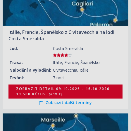
20 060 KČ/OS.
(829 €)
30.10.2026 – 06.11.2026
ZOBRAZIT DETAIL
18 370 KČ/OS.
(759 €)
Itálie, Francie, Španělsko z Civitavecchia na lodi
Costa Smeralda
Loď:
Costa Smeralda
Trasa:
Itálie, Francie, Španělsko
Nalodění a vylodění:
Civitavecchia, Itálie
Trvání:
7 nocí
ZOBRAZIT DETAIL
09.10.2026 – 16.10.2026
19 580 KČ/OS.
(809 €)
Zobrazit další termíny
10.10.2026 – 17.10.2026
ZOBRAZIT DETAIL
21 030 KČ/OS.
(869 €)