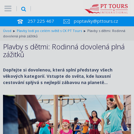
257 225 467
poptavky@pttours.cz
Úvod
Plavby lodí po celém světě s CK PT Tours
Plavby s dětmi: Rodinná
dovolená plná zážitků
Plavby s dětmi: Rodinná dovolená plná
zážitků
Dopřejte si dovolenou, která splní představy všech
věkových kategorií. Vstupte do světa, kde luxusní
cestování splývá s nejlepší zábavou na planetě…