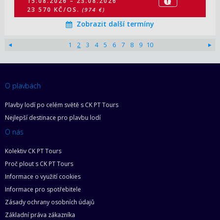
15.08.2026 – 23.08.2026
23 570 KČ/OS.
(974 €)
Zobrazit další termíny
1
2
3
4
5
6
7
8
9
10
O plavbách
Plavby lodí po celém světě s CK PT Tours
Nejlepší destinace pro plavbu lodí
O nás
Kolektiv CK PT Tours
Proč plout s CK PT Tours
Informace o využití cookies
Informace pro spotřebitele
Zásady ochrany osobních údajů
Základní práva zákazníka