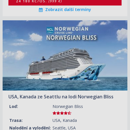
24 180 KČ/OS.
(999 €)
Zobrazit další termíny
15.08.2026 – 22.08.2026
ZOBRAZIT DETAIL
33 980 KČ/OS.
(1 404 €)
22.08.2026 – 29.08.2026
ZOBRAZIT DETAIL
24 900 KČ/OS.
(1 029 €)
29.08.2026 – 05.09.2026
ZOBRAZIT DETAIL
21 630 KČ/OS.
(894 €)
05.09.2026 – 12.09.2026
ZOBRAZIT DETAIL
21 630 KČ/OS.
(894 €)
USA, Kanada ze Seattlu na lodi Norwegian Bliss
01.05.2027 – 08.05.2027
ZOBRAZIT DETAIL
23 570 KČ/OS.
(974 €)
Loď:
Norwegian Bliss
08.05.2027 – 15.05.2027
ZOBRAZIT DETAIL
22 480 KČ/OS.
Trasa:
USA, Kanada
(929 €)
Nalodění a vylodění:
Seattle, USA