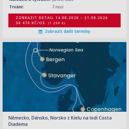
Trvání:
7 nocí
ZOBRAZIT DETAIL
14.08.2026 – 21.08.2026
30 470 KČ/OS.
(1 259 €)
Zobrazit další termíny
14.08.2026 – 21.08.2026
ZOBRAZIT DETAIL
32 650 KČ/OS.
(1 349 €)
21.08.2026 – 28.08.2026
ZOBRAZIT DETAIL
29 020 KČ/OS.
(1 199 €)
04.06.2027 – 11.06.2027
ZOBRAZIT DETAIL
24 900 KČ/OS.
(1 029 €)
11.06.2027 – 18.06.2027
ZOBRAZIT DETAIL
24 900 KČ/OS.
(1 029 €)
Německo, Dánsko, Norsko z Kielu na lodi Costa
18.06.2027 – 25.06.2027
ZOBRAZIT DETAIL
Diadema
26 110 KČ/OS.
(1 079 €)