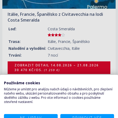
Itálie, Francie, Španělsko z Civitavecchia na lodi
Costa Smeralda
Loď:
Costa Smeralda
Trasa:
Itálie, Francie, Španělsko
Nalodění a vylodění:
Civitavecchia, Itálie
Trvání:
7 nocí
ZOBRAZIT DETAIL
14.08.2026 – 21.08.2026
30 470 KČ/OS.
(1 259 €)
Zobrazit další termíny
Používáme cookies
Můžeme je umístit pro analýzu našich údajů o návštěvnících, pro zlepšení
našeho webu, ukázání personalizovaného obsahu a pro poskytnutí
14.08.2026 – 21.08.2026
ZOBRAZIT DETAIL
skvělého zážitku z webu. Pro více informací o cookies používáme
36 280 KČ/OS.
(1 499 €)
otevřené nastavení.
21.08.2026 – 28.08.2026
ZOBRAZIT DETAIL
37 970 KČ/OS.
(1 569 €)
NE, UPRAV
PŘIJMOUT VŠE