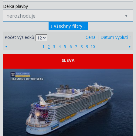
Délka plavby
nerozhoduje
↓
Všechny filtry
↓
↑
Počet výsledků
Cena
|
Datum vyplutí
1
2
3
4
5
6
7
8
9
10
SLEVA
ZOBRAZIT DETAIL
13.08.2026 – 18.08.2026
16 430 KČ/OS.
(679 €)
ZOBRAZIT DETAIL
10.09.2026 – 15.09.2026
17 500 KČ/OS.
(723 €)
ZOBRAZIT DETAIL
08.10.2026 – 13.10.2026
19 360 KČ/OS.
(800 €)
ZOBRAZIT DETAIL