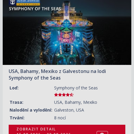
ZOBRAZIT DETAIL
12.09.2026 – 20.09.2026
22 650 KČ/OS.
(936 €)
ZOBRAZIT DETAIL
10.10.2026 – 18.10.2026
24 950 KČ/OS.
(1 031 €)
USA, Bahamy, Mexiko z Galvestonu na lodi
Symphony of the Seas
Loď:
Symphony of the Seas
Trasa:
USA, Bahamy, Mexiko
Nalodění a vylodění:
Galveston, USA
Trvání:
8 nocí
ZOBRAZIT DETAIL