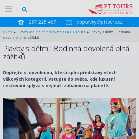
257 225 467
poptavky@pttours.cz
Úvod
Plavby lodí po celém světě s CK PT Tours
Plavby s dětmi: Rodinná
dovolená plná zážitků
Plavby s dětmi: Rodinná dovolená plná
zážitků
Dopřejte si dovolenou, která splní představy všech
věkových kategorií. Vstupte do světa, kde luxusní
cestování splývá s nejlepší zábavou na planetě…