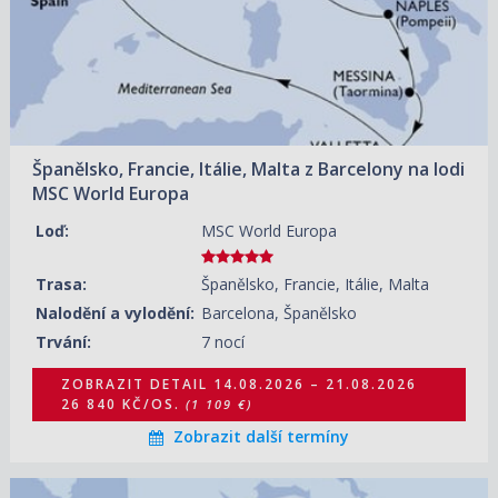
28.08.2026 – 04.09.2026
ZOBRAZIT DETAIL
27 810 KČ/OS.
(1 149 €)
04.09.2026 – 11.09.2026
ZOBRAZIT DETAIL
24 660 KČ/OS.
(1 019 €)
Španělsko, Francie, Itálie, Malta z Barcelony na lodi
11.09.2026 – 18.09.2026
ZOBRAZIT DETAIL
MSC World Europa
24 900 KČ/OS.
(1 029 €)
Loď:
MSC World Europa
18.09.2026 – 25.09.2026
ZOBRAZIT DETAIL
23 930 KČ/OS.
(989 €)
Trasa:
Španělsko, Francie, Itálie, Malta
25.09.2026 – 02.10.2026
ZOBRAZIT DETAIL
Nalodění a vylodění:
Barcelona, Španělsko
30 230 KČ/OS.
(1 249 €)
Trvání:
7 nocí
ZOBRAZIT DETAIL
14.08.2026 – 21.08.2026
26 840 KČ/OS.
(1 109 €)
Zobrazit další termíny