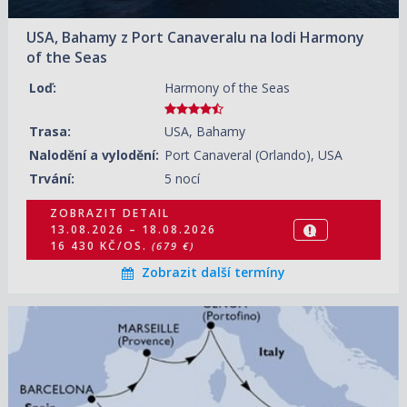
05.11.2026 – 10.11.2026
18 590 KČ/OS.
(768 €)
USA, Bahamy z Port Canaveralu na lodi Harmony
of the Seas
Loď:
Harmony of the Seas
Trasa:
USA, Bahamy
Nalodění a vylodění:
Port Canaveral (Orlando), USA
Trvání:
5 nocí
ZOBRAZIT DETAIL
13.08.2026 – 18.08.2026
16 430 KČ/OS.
(679 €)
Zobrazit další termíny
14.08.2026 – 21.08.2026
ZOBRAZIT DETAIL
26 840 KČ/OS.
(1 109 €)
21.08.2026 – 28.08.2026
ZOBRAZIT DETAIL
22 480 KČ/OS.
(929 €)