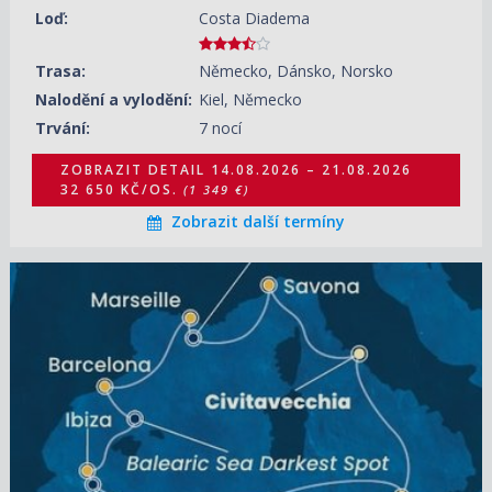
Loď:
Costa Diadema
02.07.2027 – 09.07.2027
ZOBRAZIT DETAIL
27 320 KČ/OS.
(1 129 €)
Trasa:
Německo, Dánsko, Norsko
16.07.2027 – 23.07.2027
ZOBRAZIT DETAIL
Nalodění a vylodění:
Kiel, Německo
29 740 KČ/OS.
(1 229 €)
Trvání:
7 nocí
ZOBRAZIT DETAIL
14.08.2026 – 21.08.2026
32 650 KČ/OS.
(1 349 €)
Zobrazit další termíny
14.08.2026 – 21.08.2026
ZOBRAZIT DETAIL
30 470 KČ/OS.
(1 259 €)
21.08.2026 – 28.08.2026
ZOBRAZIT DETAIL
30 470 KČ/OS.
(1 259 €)
28.08.2026 – 04.09.2026
ZOBRAZIT DETAIL
28 530 KČ/OS.
(1 179 €)