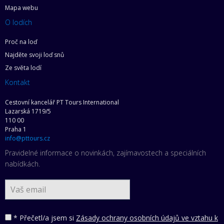
Mapa webu
O lodích
Proč na loď
Najděte svoji loď snů
Ze světa lodí
Kontakt
Cestovní kancelář PT Tours International
Lazarská 1719/5
110 00
Praha 1
info@pttours.cz
Pravidelné informace o novinkách, zajímavostech a speciálních
nabídkách.
* Přečetl/a jsem si
Zásady ochrany osobních údajů ve vztahu k