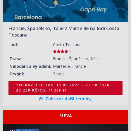
24 660 KČ/OS.
(1 019 €)
Francie, Španělsko, Itálie z Marseille na lodi Costa
Toscana
Loď:
Costa Toscana
Trasa:
Francie, Španělsko, Itálie
Nalodění a vylodění:
Marseille, Francie
Trvání:
7 nocí
ZOBRAZIT DETAIL
15.08.2026 – 22.08.2026
30 230 KČ/OS.
(1 249 €)
Zobrazit další termíny
SLEVA
ZOBRAZIT DETAIL
15.08.2026 – 23.08.2026
23 570 KČ/OS.
(974 €)