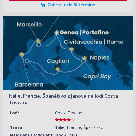
Zobrazit další termíny
14.08.2026 – 21.08.2026
ZOBRAZIT DETAIL
30 470 KČ/OS.
(1 259 €)
21.08.2026 – 28.08.2026
ZOBRAZIT DETAIL
28 530 KČ/OS.
(1 179 €)
28.08.2026 – 04.09.2026
ZOBRAZIT DETAIL
27 560 KČ/OS.
(1 139 €)
Itálie, Francie, Španělsko z Janova na lodi Costa
Toscana
Loď:
Costa Toscana
Trasa:
Itálie, Francie, Španělsko
Nalodění a vylodění:
Janov, Itálie