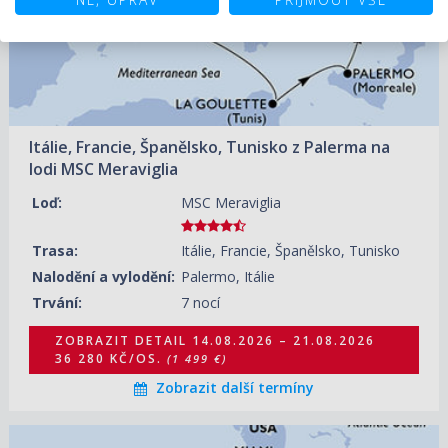
28.08.2026 – 04.09.2026
ZOBRAZIT DETAIL
33 130 KČ/OS.
(1 369 €)
04.09.2026 – 11.09.2026
ZOBRAZIT DETAIL
77 660 KČ/OS.
(3 209 €)
Itálie, Francie, Španělsko, Tunisko z Palerma na
11.09.2026 – 18.09.2026
ZOBRAZIT DETAIL
lodi MSC Meraviglia
28 050 KČ/OS.
(1 159 €)
Loď:
MSC Meraviglia
18.09.2026 – 25.09.2026
ZOBRAZIT DETAIL
29 260 KČ/OS.
(1 209 €)
Trasa:
Itálie, Francie, Španělsko, Tunisko
25.09.2026 – 02.10.2026
ZOBRAZIT DETAIL
Nalodění a vylodění:
Palermo, Itálie
55 640 KČ/OS.
(2 299 €)
Trvání:
7 nocí
ZOBRAZIT DETAIL
14.08.2026 – 21.08.2026
36 280 KČ/OS.
(1 499 €)
Zobrazit další termíny