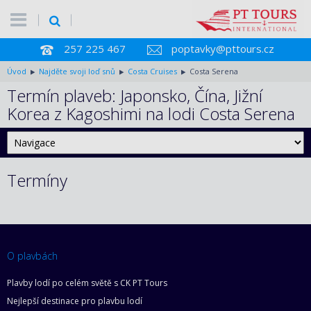
257 225 467
poptavky@pttours.cz
Úvod
Najděte svoji loď snů
Costa Cruises
Costa Serena
Termín plaveb: Japonsko, Čína, Jižní
Korea z Kagoshimi na lodi Costa Serena
Termíny
O plavbách
Plavby lodí po celém světě s CK PT Tours
Nejlepší destinace pro plavbu lodí