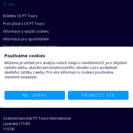
O nás
Kolektiv CK PT Tours
Proč plout s CK PT Tours
Informace o využití cookies
Informace pro spotřebitele
Zásady ochrany osobních údajů
Základní práva zákazníka
Používáme cookies
Mapa webu
Můžeme je umístit pro analýzu našich údajů o návštěvnících, pro zlepšení
našeho webu, ukázání personalizovaného obsahu a pro poskytnutí
O lodích
skvělého zážitku z webu. Pro více informací o cookies používáme
otevřené nastavení.
Proč na loď
Najděte svoji loď snů
NE, UPRAV
PŘIJMOUT VŠE
Ze světa lodí
Kontakt
Cestovní kancelář PT Tours International
Lazarská 1719/5
110 00