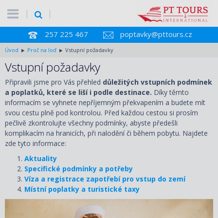
257 225 467
poptavky@pttours.cz
Úvod
Proč na loď
Vstupní požadavky
Vstupní požadavky
Připravili jsme pro Vás přehled
důležitých vstupních podmínek
a poplatků, které se liší i podle destinace.
Díky těmto
informacím se vyhnete nepříjemným překvapením a budete mít
svou cestu plně pod kontrolou. Před každou cestou si prosím
pečlivě zkontrolujte všechny podmínky, abyste předešli
komplikacím na hranicích, při nalodění či během pobytu. Najdete
zde tyto informace:
Aktuality
Specifické podmínky a potřeby
Víza a registrace zapotřebí pro vstup do zemí
Místní poplatky a turistické taxy