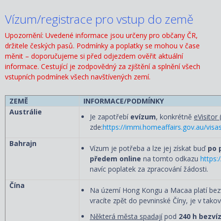
Vízum/registrace pro vstup do země
Upozornění: Uvedené informace jsou určeny pro občany ČR,
držitele českých pasů. Podmínky a poplatky se mohou v čase
měnit – doporučujeme si před odjezdem ověřit aktuální
informace. Cestující je zodpovědný za zjištění a splnění všech
vstupních podmínek všech navštívených zemí.
ZEMĚ
INFORMACE/PODMÍNKY
Austrálie
Je zapotřebí
evízum
, konkrétně
eVisitor 
zde:
https://immi.homeaffairs.gov.au/visas/
Bahrajn
Vízum je potřeba a lze jej získat buď
po 
předem online
na tomto odkazu
https:
navíc poplatek za zpracování žádosti.
Čína
Na území Hong Kongu a Macaa platí bezvíz
vracíte zpět do pevninské Číny, je v ta
Některá města spadají
pod
240 h bezví