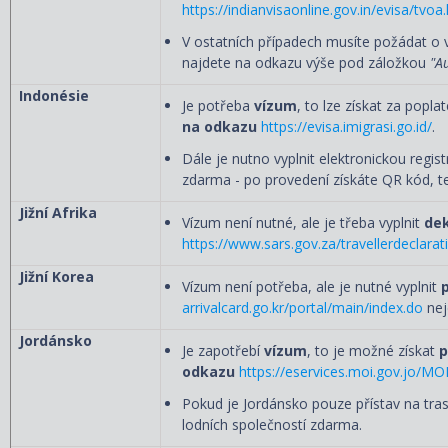
https://indianvisaonline.gov.in/evisa/tvoa
V ostatních případech musíte požádat o v
najdete na odkazu výše pod záložkou
"A
Indonésie
Je potřeba
vízum
, to lze získat za popla
na odkazu
https://evisa.imigrasi.go.id/
.
Dále je nutno vyplnit elektronickou regis
zdarma - po provedení získáte QR kód, te
Jižní Afrika
Vízum není nutné, ale je třeba vyplnit
dek
https://www.sars.gov.za/travellerdeclarat
Jižní Korea
Vízum není potřeba, ale je nutné vyplnit
arrivalcard.go.kr/portal/main/index.do
nej
Jordánsko
Je zapotřebí
vízum
, to je možné získat
p
odkazu
https://eservices.moi.gov.jo/MO
Pokud je Jordánsko pouze přístav na trase, 
lodních společností zdarma.