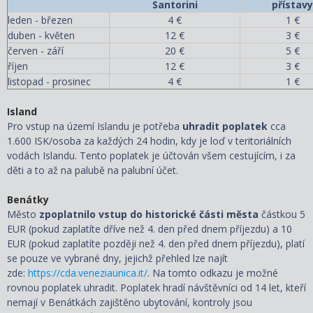
Santorini
přístavy
leden - březen
4 €
1 €
duben - květen
12 €
3 €
červen - září
20 €
5 €
říjen
12 €
3 €
listopad - prosinec
4 €
1 €
Island
Pro vstup na území Islandu je potřeba
uhradit poplatek
cca
1.600 ISK/osoba za každých 24 hodin, kdy je loď v teritoriálních
vodách Islandu. Tento poplatek je účtován všem cestujícím, i za
děti a to až na palubě na palubní účet.
Benátky
Město
zpoplatnilo vstup do historické části města
částkou 5
EUR (pokud zaplatíte dříve než 4. den před dnem příjezdu) a 10
EUR (pokud zaplatíte později než 4. den před dnem příjezdu), platí
se pouze ve vybrané dny, jejichž přehled lze najít
zde:
https://cda.veneziaunica.it/
. Na tomto odkazu je možné
rovnou poplatek uhradit. Poplatek hradí návštěvníci od 14 let, kteří
nemají v Benátkách zajištěno ubytování, kontroly jsou