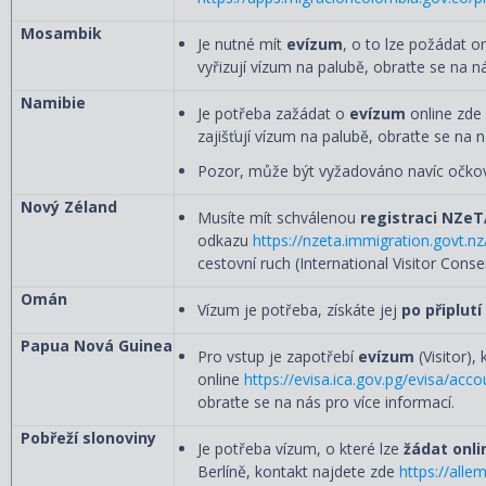
Mosambik
Je nutné mít
evízum
, o to lze požádat 
vyřizují vízum na palubě, obraťte se na ná
Namibie
Je potřeba zažádat o
evízum
online zde
zajišťují vízum na palubě, obraťte se na n
Pozor, může být vyžadováno navíc očkován
Nový Zéland
Musíte mít schválenou
registraci NZeT
odkazu
https://nzeta.immigration.govt.nz
cestovní ruch (International Visitor Cons
Omán
Vízum je potřeba, získáte jej
po připlutí
Papua Nová Guinea
Pro vstup je zapotřebí
evízum
(Visitor), 
online
https://evisa.ica.gov.pg/evisa/acc
obraťte se na nás pro více informací.
Pobřeží slonoviny
Je potřeba vízum, o které lze
žádat onli
Berlíně, kontakt najdete zde
https://alle