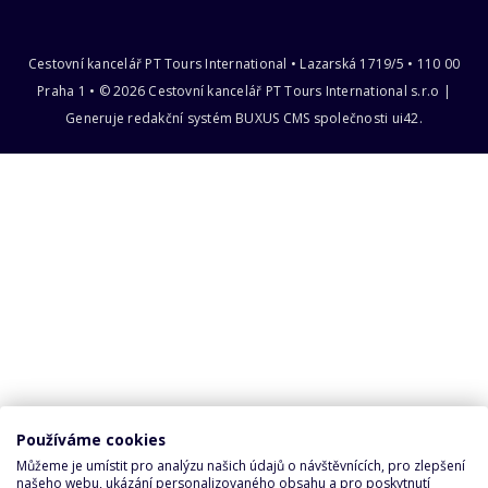
Cestovní kancelář PT Tours International • Lazarská 1719/5 • 110 00
Praha 1 • © 2026 Cestovní kancelář PT Tours International s.r.o |
Generuje redakční systém
BUXUS CMS
společnosti
ui42
.
Používáme cookies
Můžeme je umístit pro analýzu našich údajů o návštěvnících, pro zlepšení
našeho webu, ukázání personalizovaného obsahu a pro poskytnutí