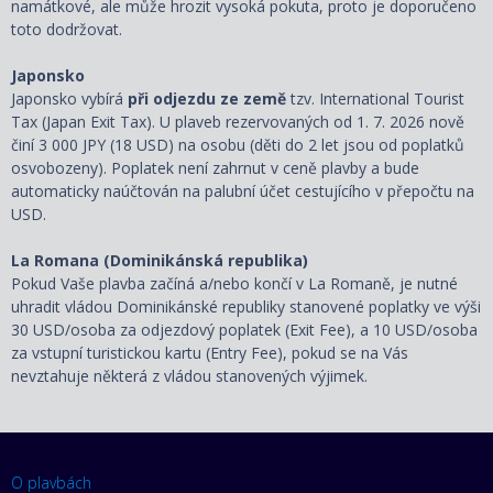
namátkové, ale může hrozit vysoká pokuta, proto je doporučeno
toto dodržovat.
Japonsko
Japonsko vybírá
při odjezdu ze země
tzv. International Tourist
Tax (Japan Exit Tax). U plaveb rezervovaných od 1. 7. 2026 nově
činí 3 000 JPY (18 USD) na osobu (děti do 2 let jsou od poplatků
osvobozeny). Poplatek není zahrnut v ceně plavby a bude
automaticky naúčtován na palubní účet cestujícího v přepočtu na
USD.
La Romana (Dominikánská republika)
Pokud Vaše plavba začíná a/nebo končí v La Romaně, je nutné
uhradit vládou Dominikánské republiky stanovené poplatky ve výši
30 USD/osoba za odjezdový poplatek (Exit Fee), a 10 USD/osoba
za vstupní turistickou kartu (Entry Fee), pokud se na Vás
nevztahuje některá z vládou stanovených výjimek.
O plavbách