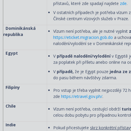
přístavů, které zde spadají najdete
zde
.
V ostatních případech je potřeba vízum za
Čínské centrum vízových služeb v Praze.
Dominikánská
Vízum není potřeba, ale je nutné vyplnit
republika
https://eticket.migracion.gob.do
a uchovat
nalodění/vylodění se v Dominikánské repu
Egypt
V
případě nalodění/vylodění
v Egyptě j
za poplatek při příletu anebo online na 
V
případě,
že je Egypt pouze
jedna ze 
do pasu během návštěvy zdarma.
Filipíny
Pro vstup je třeba vyplnit nejpozději 72
zde
https://etravel.gov.ph/
.
Chile
Vízum není potřeba, cestující obdrží
turi
celou dobu pobytu pro případnou kontro
Indie
Pokud přicestujete
skrz konkrétní přístavy