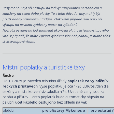
Pasy mohou být při nástupu na loď vybrány lodním personálem a
zadrženy na celou dobu plavby. To z toho důvodu, aby mohly být
předkládány přístavním úřadům. V takovém případě jsou pasy při
výstupu na pevninu vydávány pouze na vyžádání.
Návrat z pevniny na loď znamená ukončení platnosti jednovstupového
víza. V případě, že máte v plánu vylodit se více než jednou, je nutné zřídit
si vícevstupové vízum.
Místní poplatky a turistické taxy
Řecko
Od 1.7.2025 je zaveden místními úřady
poplatek za vylodění v
řeckých přístavech
. Výše poplatku je cca 1-20 EUR/os./den dle
sezóny a místa kotvení viz tabulka níže. Uvedené ceny jsou za
osobu a přístav. Tento poplatek bude automaticky připsán na
palubní účet každého cestujícího bez ohledu na věk.
období
pro přístavy Mykonos a
pro ostatní 