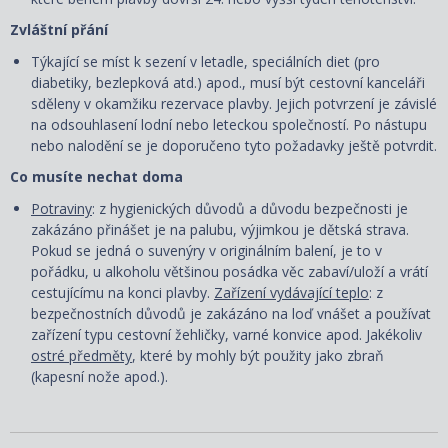
Zvláštní přání
Týkající se míst k sezení v letadle, speciálních diet (pro
diabetiky, bezlepková atd.) apod., musí být cestovní kanceláři
sděleny v okamžiku rezervace plavby. Jejich potvrzení je závislé
na odsouhlasení lodní nebo leteckou společností. Po nástupu
nebo nalodění se je doporučeno tyto požadavky ještě potvrdit.
Co musíte nechat doma
Potraviny
: z hygienických důvodů a důvodu bezpečnosti je
zakázáno přinášet je na palubu, výjimkou je dětská strava.
Pokud se jedná o suvenýry v originálním balení, je to v
pořádku, u alkoholu většinou posádka věc zabaví/uloží a vrátí
cestujícímu na konci plavby.
Zařízení vydávající teplo
: z
bezpečnostních důvodů je zakázáno na loď vnášet a používat
zařízení typu cestovní žehličky, varné konvice apod. Jakékoliv
ostré předměty
, které by mohly být použity jako zbraň
(kapesní nože apod.).