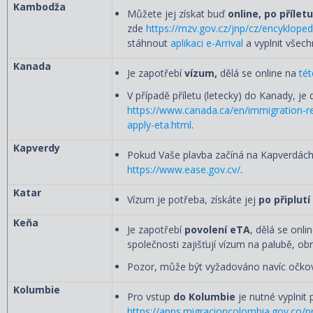
Kambodža
Můžete jej získat buď
online, po příletu
zde
https://mzv.gov.cz/jnp/cz/encyklope
stáhnout
aplikaci e-Arrival
a vyplnit všec
Kanada
Je zapotřebí
vízum,
dělá se online na
tét
V případě příletu (letecky) do Kanady, je 
https://www.canada.ca/en/immigration-refu
apply-eta.html
.
Kapverdy
Pokud Vaše plavba začíná na Kapverdách,
https://www.ease.gov.cv/
.
Katar
Vízum je potřeba, získáte jej
po připlutí
Keňa
Je zapotřebí
povolení eTA
, dělá se onli
společnosti zajišťují vízum na palubě, ob
Pozor, může být vyžadováno navíc očkován
Kolumbie
Pro vstup
do Kolumbie
je nutné vyplnit
https://apps.migracioncolombia.gov.co/pr