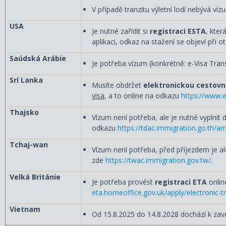
V případě tranzitu výletní lodí nebývá víz
USA
Je nutné zařídit si
registraci ESTA
, kter
aplikaci, odkaz na stažení se objeví při o
Saúdská Arábie
Je potřeba vízum (konkrétně: e-Visa Trans
Srí Lanka
Musíte obdržet
elektronickou cestovní
visa
, a to online na odkazu
https://www.et
Thajsko
Vízum není potřeba, ale je nutné vyplnit d
odkazu
https://tdac.immigration.go.th/ar
Tchaj-wan
Vízum není potřeba, před příjezdem je al
zde
https://twac.immigration.gov.tw/
.
Velká Británie
Je potřeba provést
registraci ETA
onlin
eta.homeoffice.gov.uk/apply/electronic-t
Vietnam
Od 15.8.2025 do 14.8.2028 dochází k zave