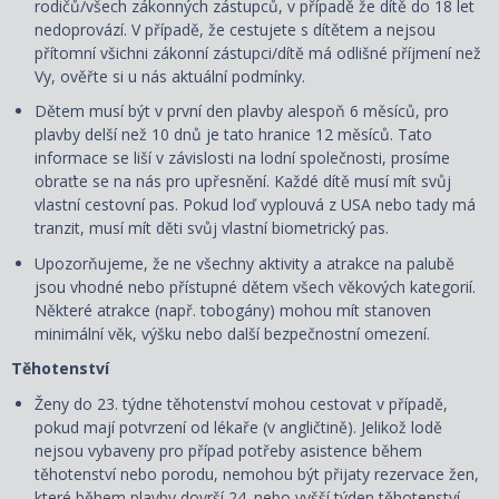
rodičů/všech zákonných zástupců, v případě že dítě do 18 let
nedoprovází. V případě, že cestujete s dítětem a nejsou
přítomní všichni zákonní zástupci/dítě má odlišné příjmení než
Vy, ověřte si u nás aktuální podmínky.
Dětem musí být v první den plavby alespoň 6 měsíců, pro
plavby delší než 10 dnů je tato hranice 12 měsíců. Tato
informace se liší v závislosti na lodní společnosti, prosíme
obraťte se na nás pro upřesnění. Každé dítě musí mít svůj
vlastní cestovní pas. Pokud loď vyplouvá z USA nebo tady má
tranzit, musí mít děti svůj vlastní biometrický pas.
Upozorňujeme, že ne všechny aktivity a atrakce na palubě
jsou vhodné nebo přístupné dětem všech věkových kategorií.
Některé atrakce (např. tobogány) mohou mít stanoven
minimální věk, výšku nebo další bezpečnostní omezení.
Těhotenství
Ženy do 23. týdne těhotenství mohou cestovat v případě,
pokud mají potvrzení od lékaře (v angličtině). Jelikož lodě
nejsou vybaveny pro případ potřeby asistence během
těhotenství nebo porodu, nemohou být přijaty rezervace žen,
které během plavby dovrší 24. nebo vyšší týden těhotenství.