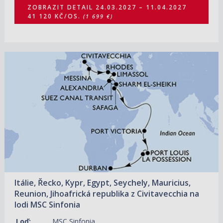
ZOBRAZIT DETAIL
24.03.2027 – 11.04.2027
41 120 KČ/OS.
(1 699 €)
18.10.2027 – 12.11.2027
ZOBRAZIT DETAIL
46 440 KČ/OS.
(1 919 €)
Itálie, Řecko, Kypr, Egypt, Seychely, Mauricius,
Reunion, Jihoafrická republika z Civitavecchia na
lodi MSC Sinfonia
Loď:
MSC Sinfonia