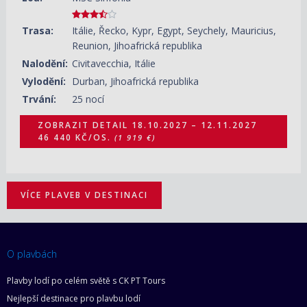
Trasa:
Itálie, Řecko, Kypr, Egypt, Seychely, Mauricius,
Reunion, Jihoafrická republika
Nalodění:
Civitavecchia, Itálie
Vylodění:
Durban, Jihoafrická republika
Trvání:
25 nocí
ZOBRAZIT DETAIL
18.10.2027 – 12.11.2027
46 440 KČ/OS.
(1 919 €)
VÍCE PLAVEB V DESTINACI
O plavbách
Plavby lodí po celém světě s CK PT Tours
Nejlepší destinace pro plavbu lodí