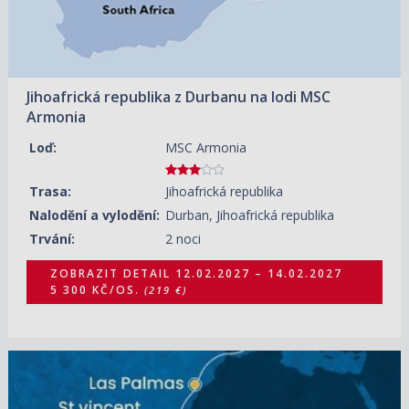
Jihoafrická republika z Durbanu na lodi MSC
Armonia
Loď:
MSC Armonia
Trasa:
Jihoafrická republika
Nalodění a vylodění:
Durban, Jihoafrická republika
Trvání:
2 noci
ZOBRAZIT DETAIL
12.02.2027 – 14.02.2027
5 300 KČ/OS.
(219 €)
24.03.2027 – 11.04.2027
ZOBRAZIT DETAIL
41 120 KČ/OS.
(1 699 €)