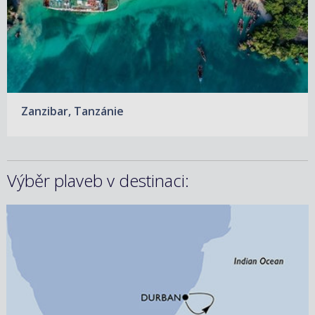
Zanzibar, Tanzánie
Výběr plaveb v destinaci:
12.02.2027 – 14.02.2027
ZOBRAZIT DETAIL
5 300 KČ/OS.
(219 €)