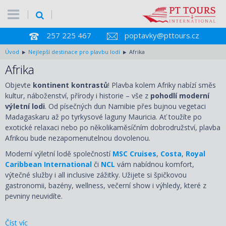
257 225 467
poptavky@pttours.cz
Úvod
Nejlepší destinace pro plavbu lodí
Afrika
Afrika
Objevte
kontinent kontrastů
! Plavba kolem Afriky nabízí směs
kultur, náboženství, přírody i historie – vše z
pohodlí moderní
výletní lodi
. Od písečných dun Namibie přes bujnou vegetaci
Madagaskaru až po tyrkysové laguny Mauricia. Ať toužíte po
exotické relaxaci nebo po několikaměsíčním dobrodružství, plavba
Afrikou bude nezapomenutelnou dovolenou.
Moderní výletní lodě společností
MSC Cruises
,
Costa
,
Royal
Caribbean International
či
NCL
vám nabídnou komfort,
výtečné služby i all inclusive zážitky. Užijete si špičkovou
gastronomii, bazény, wellness, večerní show i výhledy, které z
pevniny neuvidíte.
Číst víc