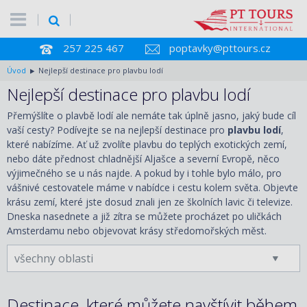
257 225 467
poptavky@pttours.cz
Úvod
Nejlepší destinace pro plavbu lodí
Nejlepší destinace pro plavbu lodí
Přemýšlíte o plavbě lodí ale nemáte tak úplně jasno, jaký bude cíl
vaší cesty? Podívejte se na nejlepší destinace pro
plavbu lodí
,
které nabízíme. Ať už zvolíte plavbu do teplých exotických zemí,
nebo dáte přednost chladnější Aljašce a severní Evropě, něco
výjimečného se u nás najde. A pokud by i tohle bylo málo, pro
vášnivé cestovatele máme v nabídce i cestu kolem světa. Objevte
krásu zemí, které jste dosud znali jen ze školních lavic či televize.
Dneska nasednete a již zítra se můžete procházet po uličkách
Amsterdamu nebo objevovat krásy středomořských měst.
Destinace, které můžete navštívit během