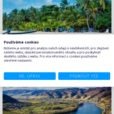
Používáme cookies
Můžeme je umístit pro analýzu našich údajů o návštěvnících, pro zlepšení
našeho webu, ukázání personalizovaného obsahu a pro poskytnutí
skvělého zážitku z webu. Pro více informací o cookies používáme
otevřené nastavení.
Karibské moře
NE, UPRAV
PŘIJMOUT VŠE