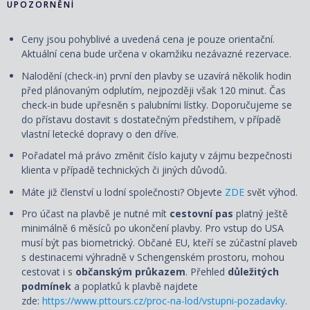
UPOZORNĚNÍ
Ceny jsou pohyblivé a uvedená cena je pouze orientační.
Aktuální cena bude určena v okamžiku nezávazné rezervace.
Nalodění (check-in) první den plavby se uzavírá několik hodin
před plánovaným odplutím, nejpozději však 120 minut. Čas
check-in bude upřesněn s palubními lístky. Doporučujeme se
do přístavu dostavit s dostatečným předstihem, v případě
vlastní letecké dopravy o den dříve.
Pořadatel má právo změnit číslo kajuty v zájmu bezpečnosti
klienta v případě technických či jiných důvodů.
Máte již členství u lodní společnosti? Objevte
ZDE
svět výhod.
Pro účast na plavbě je nutné mít
cestovní pas
platný ještě
minimálně 6 měsíců po ukončení plavby. Pro vstup do USA
musí být pas biometrický. Občané EU, kteří se zúčastní plaveb
s destinacemi výhradně v Schengenském prostoru, mohou
cestovat i s
občanským průkazem
. Přehled
důležitých
podmínek
a poplatků k plavbě najdete
zde:
https://www.pttours.cz/proc-na-lod/vstupni-pozadavky
.