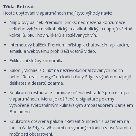
Třída: Retreat
Hosté ubytováni v apartmánech mají tyto výhody navíc:
Nápojový balíček Premium Drinks: neomezená konzumace
velikého výběru nealkoholických a alkoholických nápojů včetně
koktejlů, piv, lihovin, likérů a rozlévaných vín.
Internetový balíček Premium: přístup k chatovacím aplikacím,
emailu a webovému prohlížeči včetně video.
Exkluzivní služby komorníka.
Salon „Michael's Club“ na nezrevolucionalizovaných lodích
nebo "Retreat Lounge" na lodích řady Edge s výběrem nápojů,
delikates a dezertů zdarma.
Soukromá restaurace Luminae určená výhradně pro cestující
v apartmánech. Menu je rošířené o signature pokrmy
vytvořené světoznámým kulinářským ambasadorem Danielem
Bouludem.
Soukromá otevřená paluba "Retreat Sundeck" s bazénem na
lodích řady Edge a vířivkami na vybraných lodích s osuškami a
možností občerstvení.