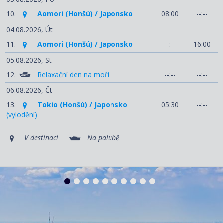
10.
Aomori (Honšú) / Japonsko
08:00
--:--
04.08.2026,
Út
11.
Aomori (Honšú) / Japonsko
--:--
16:00
05.08.2026,
St
12.
Relaxační den na moři
--:--
--:--
06.08.2026,
Čt
13.
Tokio (Honšú) / Japonsko
05:30
--:--
(vylodění)
V destinaci
Na palubě