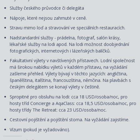
Služby českého průvodce či delegáta
Nápoje, které nejsou zahrnuté v ceně.
Stravu mimo loď a stravování ve speciálních restauracích.
Nadstandardní služby - prádelna, fotograf, salón krásy,
lékařské služby na lodi apod. Na lodi možnost doobjednání
fotografických, internetových i lázeňských balíčků.
Fakultativní výlety v navštívených přístavech. Lodní společnost
má širokou nabídku výletů v každém přístavu, na vyžádání
zašleme přehled. Výlety bývají v těchto jazycích: angličtina,
španělština, italština, francouzština, němčina. Na plavbách s
českým delegátem se konají výlety v češtině.
Spropitné pro obsluhu na lodi: cca 18 USD/osoba/noc, pro
hosty tříd Concierge a AqaClass: cca 18,5 USD/osoba/noc, pro
hosty třídy The Retreat: cca 23 USD/osoba/noc.
Cestovní pojištění a pojištění storna. Na vyžádání zajistíme.
Vízum (pokud je vyžadováno).