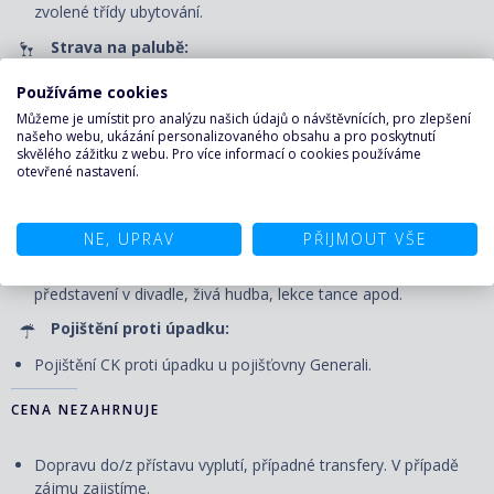
zvolené třídy ubytování.
Strava na palubě:
Plná penze - 3 hlavní jídla denně v servírované či rautové
Používáme cookies
restauraci, svačiny, zmrzlina. Nápoje: voda a čaj z automatů v
Můžeme je umístit pro analýzu našich údajů o návštěvnících, pro zlepšení
bufetové restauraci.
našeho webu, ukázání personalizovaného obsahu a pro poskytnutí
skvělého zážitku z webu. Pro více informací o cookies používáme
Zábava na palubě:
otevřené nastavení.
Volné využití veřejných prostor - bazénu, vířivek, fitness centra
a jiných sportovně-rekreačních zařízení, účast na všech akcích
NE, UPRAV
PŘIJMOUT VŠE
pořádaných na palubě - animační programy pro děti i dospělé,
dětský klub (pro všechny věkové kategorie), večerní
představení v divadle, živá hudba, lekce tance apod.
Pojištění proti úpadku:
Pojištění CK proti úpadku u pojišťovny Generali.
CENA NEZAHRNUJE
Dopravu do/z přístavu vyplutí, případné transfery. V případě
zájmu zajistíme.