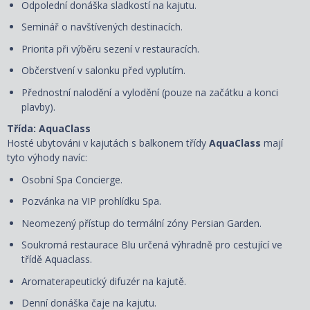
Odpolední donáška sladkostí na kajutu.
Seminář o navštívených destinacích.
Priorita při výběru sezení v restauracích.
Občerstvení v salonku před vyplutím.
Přednostní nalodění a vylodění (pouze na začátku a konci
plavby).
Třída: AquaClass
Hosté ubytováni v kajutách s balkonem třídy
AquaClass
mají
tyto výhody navíc:
Osobní Spa Concierge.
Pozvánka na VIP prohlídku Spa.
Neomezený přístup do termální zóny Persian Garden.
Soukromá restaurace Blu určená výhradně pro cestující ve
třídě Aquaclass.
Aromaterapeutický difuzér na kajutě.
Denní donáška čaje na kajutu.