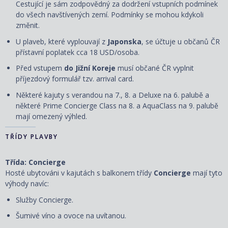
Cestující je sám zodpovědný za dodržení vstupních podmínek
do všech navštívených zemí. Podmínky se mohou kdykoli
změnit.
U plaveb, které vyplouvají z
Japonska
, se účtuje u občanů ČR
přístavní poplatek cca 18 USD/osoba.
Před vstupem
do Jižní Koreje
musí občané ČR vyplnit
příjezdový formulář tzv. arrival card.
Některé kajuty s verandou na 7., 8. a Deluxe na 6. palubě a
některé Prime Concierge Class na 8. a AquaClass na 9. palubě
mají omezený výhled.
TŘÍDY PLAVBY
Třída: Concierge
Hosté ubytováni v kajutách s balkonem třídy
Concierge
mají tyto
výhody navíc:
Služby Concierge.
Šumivé víno a ovoce na uvítanou.