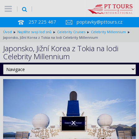
257 225 467
poptavky@pttours.cz
Úvod
Najděte svoji loď snů
Celebrity Cruises
Celebrity Millennium
Japonsko, Jižní Korea z Tokia na lodi Celebrity Millennium
Japonsko, Jižní Korea z Tokia na lodi
Celebrity Millennium