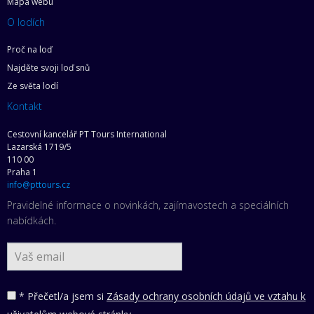
Mapa webu
O lodích
Proč na loď
Najděte svoji loď snů
Ze světa lodí
Kontakt
Cestovní kancelář PT Tours International
Lazarská 1719/5
110 00
Praha 1
info@pttours.cz
Pravidelné informace o novinkách, zajímavostech a speciálních
nabídkách.
* Přečetl/a jsem si
Zásady ochrany osobních údajů ve vztahu k