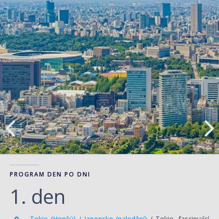
PROGRAM DEN PO DNI
1. den
Tokio (Honšú) / Japonsko (nalodění)
/ Tokio, fascinující