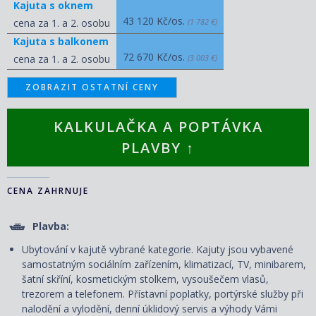
Kajuta s oknem
43 120 Kč/os.
cena za 1. a 2. osobu
(1 782 €)
Kajuta s balkonem
72 670 Kč/os.
cena za 1. a 2. osobu
(3 003 €)
ZOBRAZIT OSTATNÍ CENY
KALKULAČKA A POPTÁVKA
PLAVBY ↑
CENA ZAHRNUJE
Plavba:
Ubytování v kajutě vybrané kategorie. Kajuty jsou vybavené
samostatným sociálním zařízením, klimatizací, TV, minibarem,
šatní skříní, kosmetickým stolkem, vysoušečem vlasů,
trezorem a telefonem. P
řístavní poplatky, portýrské služby při
nalodění a vylodění, denní úklidový servis
a výhody Vámi