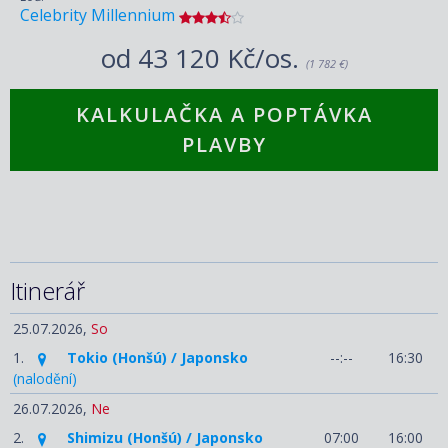
Celebrity Millennium
od
43 120 Kč/os.
(1 782 €)
KALKULAČKA A POPTÁVKA
PLAVBY
Itinerář
25.07.2026,
So
1.
Tokio (Honšú) / Japonsko
--:--
16:30
(nalodění)
26.07.2026,
Ne
2.
Shimizu (Honšú) / Japonsko
07:00
16:00