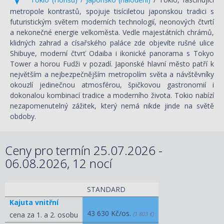
metropole kontrastů, spojuje tisíciletou japonskou tradici s
futuristickým světem moderních technologií, neonových čtvrtí
a nekonečné energie velkoměsta. Vedle majestátních chrámů,
klidných zahrad a císařského paláce zde objevíte rušné ulice
Shibuye, moderní čtvrť Odaiba i ikonické panorama s Tokyo
Tower a horou Fudži v pozadí. Japonské hlavní město patří k
největším a nejbezpečnějším metropolím světa a návštěvníky
okouzlí jedinečnou atmosférou, špičkovou gastronomií i
dokonalou kombinací tradice a moderního života. Tokio nabízí
nezapomenutelný zážitek, který nemá nikde jinde na světě
obdoby.
Ceny pro termín 25.07.2026 -
06.08.2026, 12 nocí
STANDARD
Kajuta vnitřní
43 630 Kč/os.
cena za 1. a 2. osobu
(1 803 €)