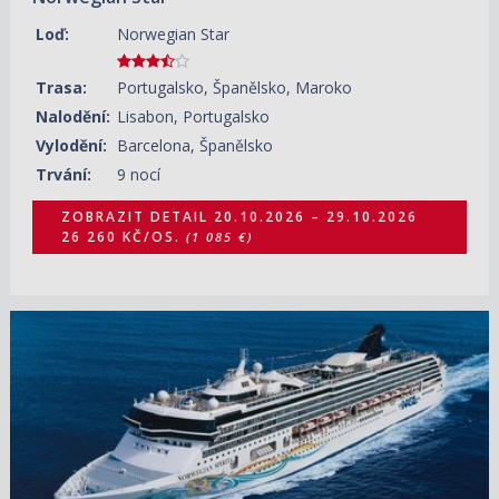
Loď:
Norwegian Star
Trasa:
Portugalsko, Španělsko, Maroko
Nalodění:
Lisabon, Portugalsko
Vylodění:
Barcelona, Španělsko
Trvání:
9 nocí
ZOBRAZIT DETAIL
20.10.2026 – 29.10.2026
26 260 KČ/OS.
(1 085 €)
24.10.2026 – 05.11.2026
ZOBRAZIT DETAIL
28 560 KČ/OS.
(1 180 €)
17.06.2027 – 29.06.2027
ZOBRAZIT DETAIL
36 300 KČ/OS.
(1 500 €)