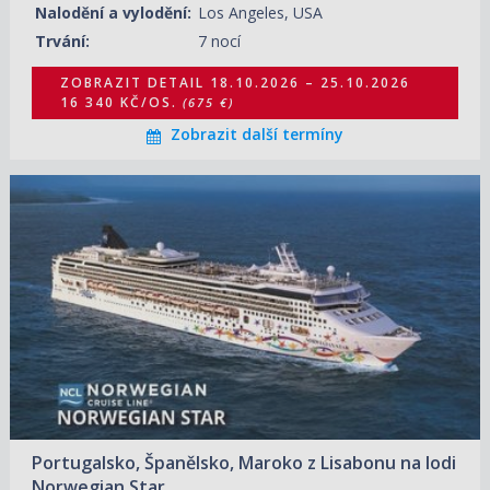
Nalodění a vylodění:
Los Angeles, USA
29.11.2026 – 06.12.2026
ZOBRAZIT DETAIL
Trvání:
7 nocí
12 830 KČ/OS.
(530 €)
ZOBRAZIT DETAIL
18.10.2026 – 25.10.2026
16 340 KČ/OS.
(675 €)
Zobrazit další termíny
20.10.2026 – 29.10.2026
ZOBRAZIT DETAIL
26 260 KČ/OS.
(1 085 €)
Portugalsko, Španělsko, Maroko z Lisabonu na lodi
Norwegian Star