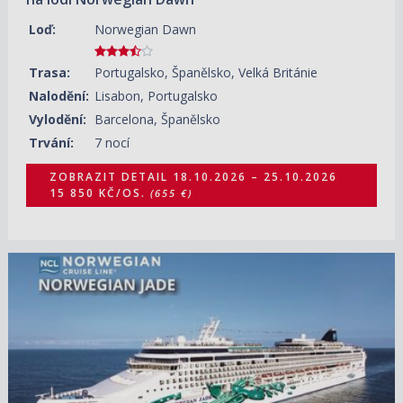
Loď:
Norwegian Dawn
Trasa:
Portugalsko, Španělsko, Velká Británie
Nalodění:
Lisabon, Portugalsko
Vylodění:
Barcelona, Španělsko
Trvání:
7 nocí
ZOBRAZIT DETAIL
18.10.2026 – 25.10.2026
15 850 KČ/OS.
(655 €)
18.10.2026 – 29.10.2026
ZOBRAZIT DETAIL
47 310 KČ/OS.
(1 955 €)