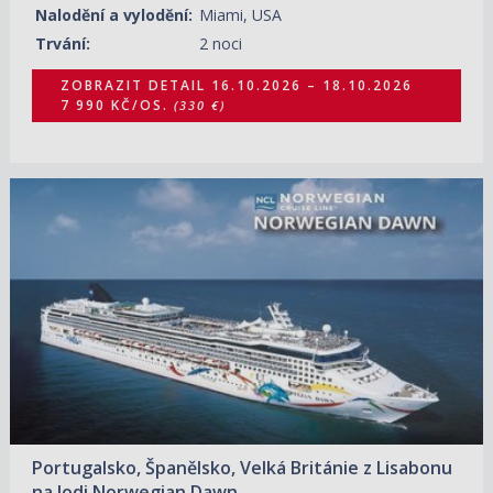
Nalodění a vylodění:
Miami, USA
Trvání:
2 noci
ZOBRAZIT DETAIL
16.10.2026 – 18.10.2026
7 990 KČ/OS.
(330 €)
18.10.2026 – 25.10.2026
ZOBRAZIT DETAIL
15 850 KČ/OS.
(655 €)
Portugalsko, Španělsko, Velká Británie z Lisabonu
na lodi Norwegian Dawn