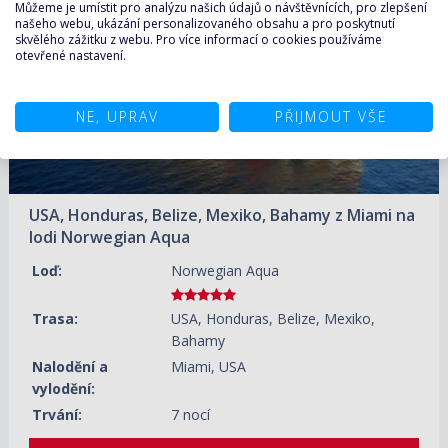
15 490 KČ/OS.
(640 €)
Můžeme je umístit pro analýzu našich údajů o návštěvnících, pro zlepšení
našeho webu, ukázání personalizovaného obsahu a pro poskytnutí
skvělého zážitku z webu. Pro více informací o cookies používáme
25.10.2026 – 01.11.2026
ZOBRAZIT DETAIL
otevřené nastavení.
15 490 KČ/OS.
(640 €)
NE, UPRAV
PŘIJMOUT VŠE
USA, Honduras, Belize, Mexiko, Bahamy z Miami na
lodi Norwegian Aqua
Loď:
Norwegian Aqua
Trasa:
USA, Honduras, Belize, Mexiko,
Bahamy
Nalodění a
Miami, USA
vylodění:
Trvání:
7 nocí