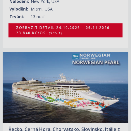
Nalodění:
New York, USA
Vylodění:
Miami, USA
Trvání:
13 nocí
ZOBRAZIT DETAIL
24.10.2026 – 06.11.2026
23 840 KČ/OS.
(985 €)
25.10.2026 – 01.11.2026
ZOBRAZIT DETAIL
21 540 KČ/OS.
(890 €)
Řecko, Černá Hora, Chorvatsko, Slovinsko, Itálie z