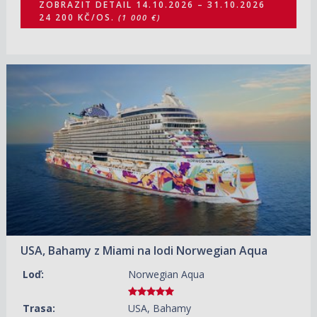
ZOBRAZIT DETAIL
14.10.2026 – 31.10.2026
24 200 KČ/OS.
(1 000 €)
16.10.2026 – 18.10.2026
ZOBRAZIT DETAIL
7 990 KČ/OS.
(330 €)
USA, Bahamy z Miami na lodi Norwegian Aqua
Loď:
Norwegian Aqua
Trasa:
USA, Bahamy