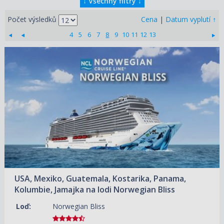
↓
Všechny filtry
↓
↑
Počet výsledků
Cena
|
Datum vyplutí
4
5
6
7
8
9
10
11
12
13
13.10.2026 – 29.10.2026
ZOBRAZIT DETAIL
36 910 KČ/OS.
(1 525 €)
USA, Mexiko, Guatemala, Kostarika, Panama,
Kolumbie, Jamajka na lodi Norwegian Bliss
Loď:
Norwegian Bliss