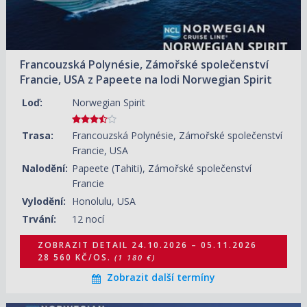
Francouzská Polynésie, Zámořské společenství
Francie, USA z Papeete na lodi Norwegian Spirit
Loď:
Norwegian Spirit
Trasa:
Francouzská Polynésie, Zámořské společenství
Francie, USA
Nalodění:
Papeete (Tahiti), Zámořské společenství
Francie
Vylodění:
Honolulu, USA
Trvání:
12 nocí
ZOBRAZIT DETAIL
24.10.2026 – 05.11.2026
28 560 KČ/OS.
(1 180 €)
Zobrazit další termíny