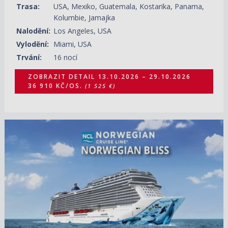
Trasa:
USA, Mexiko, Guatemala, Kostarika, Panama,
Kolumbie, Jamajka
Nalodění:
Los Angeles, USA
Vylodění:
Miami, USA
Trvání:
16 nocí
ZOBRAZIT DETAIL
13.10.2026 – 29.10.2026
36 910 KČ/OS.
(1 525 €)
13.10.2026 – 01.11.2026
ZOBRAZIT DETAIL
39 080 KČ/OS.
(1 615 €)