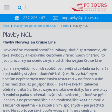
257 225 467
poptavky@pttours.cz
Úvod
Plavby lodí po celém světě s CK PT Tours
Plavby NCL
Plavby NCL
Plavby Norwegian Cruise Line
Dovolená ve znamení prvotřídní zábavy, skvělé gastronomie, ale
také svobody a flexibilního cestování v rámci všech itinerářů, to
jsou prázdniny na oceňovaných lodích Norwegian Cruise Line.
Jedna z největších lodních společností světa si zakládá na tom, že
z její nabídky si vybere skutečně každý: vstříc vychází svým
hostům nepřeberným množstvím restaurací – od francouzské
přes mexickou až po japonskou -, ale také kvalitní zábavou
včetně muzikálů z Broadwaye, motokárové dráhy, laserové bitvy
či vodního parku s adrenalinovými skluzavkami. Její lodě se pyšní
jedněmi z nejprostornějších a nejmodernějších kajut na moři a
z luxusních apartmá – a služeb s nimi spojených – jen přechází
zrak. Na sportovce čeká dobře vybavené fitness centrum,