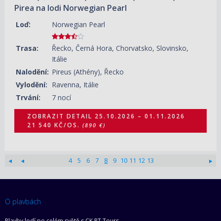
Pirea na lodi Norwegian Pearl
Loď:
Norwegian Pearl
Trasa:
Řecko, Černá Hora, Chorvatsko, Slovinsko,
Itálie
Nalodění:
Pireus (Athény), Řecko
Vylodění:
Ravenna, Itálie
Trvání:
7 nocí
ZOBRAZIT DETAIL
25.10.2026 – 01.11.2026
21 540 KČ/OS.
(890 €)
4
5
6
7
8
9
10
11
12
13
O plavbách
Plavby lodí po celém světě s CK PT Tours