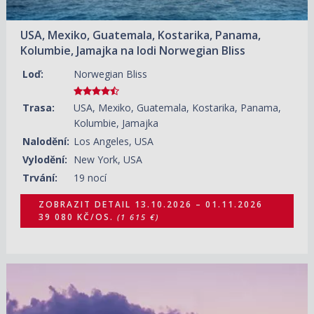
USA, Mexiko, Guatemala, Kostarika, Panama,
Kolumbie, Jamajka na lodi Norwegian Bliss
Loď:
Norwegian Bliss
Trasa:
USA, Mexiko, Guatemala, Kostarika, Panama,
Kolumbie, Jamajka
Nalodění:
Los Angeles, USA
Vylodění:
New York, USA
Trvání:
19 nocí
ZOBRAZIT DETAIL
13.10.2026 – 01.11.2026
39 080 KČ/OS.
(1 615 €)
14.10.2026 – 31.10.2026
ZOBRAZIT DETAIL
24 200 KČ/OS.
(1 000 €)