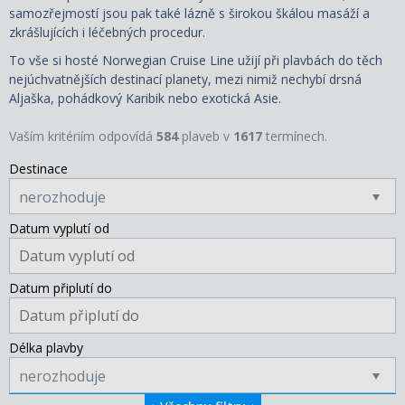
samozřejmostí jsou pak také lázně s širokou škálou masáží a
zkrášlujících i léčebných procedur.
To vše si hosté Norwegian Cruise Line užijí při plavbách do těch
nejúchvatnějších destinací planety, mezi nimiž nechybí drsná
Aljaška, pohádkový Karibik nebo exotická Asie.
Vaším kritériím odpovídá
584
plaveb v
1617
termínech.
Destinace
nerozhoduje
Datum vyplutí od
Datum připlutí do
Délka plavby
nerozhoduje