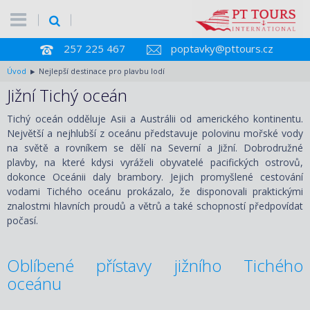
257 225 467
poptavky@pttours.cz
Úvod
Nejlepší destinace pro plavbu lodí
Jižní Tichý oceán
Tichý oceán odděluje Asii a Austrálii od amerického kontinentu.
Největší a nejhlubší z oceánu představuje polovinu mořské vody
na světě a rovníkem se dělí na Severní a Jižní. Dobrodružné
plavby, na které kdysi vyráželi obyvatelé pacifických ostrovů,
dokonce Oceánii daly brambory. Jejich promyšlené cestování
vodami Tichého oceánu prokázalo, že disponovali praktickými
znalostmi hlavních proudů a větrů a také schopností předpovídat
počasí.
Oblíbené přístavy jižního Tiché
ho
oceánu