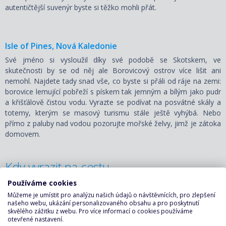
autentičtější suvenýr byste si těžko mohli přát.
Isle of Pines, Nová Kaledonie
Své jméno si vysloužil díky své podobě se Skotskem, ve
skutečnosti by se od něj ale Borovicový ostrov více lišit ani
nemohl. Najdete tady snad vše, co byste si přáli od ráje na zemi:
borovice lemující pobřeží s pískem tak jemným a bílým jako pudr
a křišťálově čistou vodu. Vyrazte se podívat na posvátné skály a
totemy, kterým se masový turismu stále ještě vyhýbá. Nebo
přímo z paluby nad vodou pozorujte mořské želvy, jimž je zátoka
domovem.
Kdy vyrazit na cestu
Používáme cookies
Hlavní sezóna je v jižním Pacifiku v červenci a srpnu, lodě sem
však míří po celý rok. Obecně nejvhodnější je vyrazit sem od
Můžeme je umístit pro analýzu našich údajů o návštěvnících, pro zlepšení
našeho webu, ukázání personalizovaného obsahu a pro poskytnutí
května do října, kdy tady tolik neprší. Od listopadu do dubna tady
skvělého zážitku z webu. Pro více informací o cookies používáme
na vás čeká horké a vlhké počasí a časté tropické bouře, zato
otevřené nastavení.
nepoměrně nižší ceny.