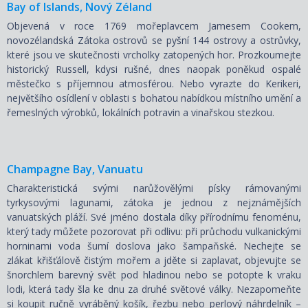
Bay of Islands, Nový Zéland
Objevená v roce 1769 mořeplavcem Jamesem Cookem,
novozélandská Zátoka ostrovů se pyšní 144 ostrovy a ostrůvky,
které jsou ve skutečnosti vrcholky zatopených hor. Prozkoumejte
historický Russell, kdysi rušné, dnes naopak poněkud ospalé
městečko s příjemnou atmosférou. Nebo vyrazte do Kerikeri,
největšího osídlení v oblasti s bohatou nabídkou místního umění a
řemeslných výrobků, lokálních potravin a vinařskou stezkou.
Champagne Bay, Vanuatu
Charakteristická svými narůžovělými písky rámovanými
tyrkysovými lagunami, zátoka je jednou z nejznámějších
vanuatských pláží. Své jméno dostala díky přírodnímu fenoménu,
který tady můžete pozorovat při odlivu: při průchodu vulkanickými
horninami voda šumí doslova jako šampaňské. Nechejte se
zlákat křišťálově čistým mořem a jděte si zaplavat, objevujte se
šnorchlem barevný svět pod hladinou nebo se potopte k vraku
lodi, která tady šla ke dnu za druhé světové války. Nezapomeňte
si koupit ručně vyráběný košík, řezbu nebo perlový náhrdelník –