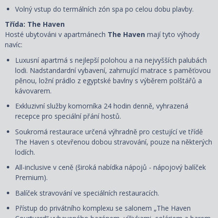
Volný vstup do termálních zón spa po celou dobu plavby.
Třída: The Haven
Hosté ubytováni v apartmánech
The Haven
mají tyto výhody
navíc:
Luxusní apartmá s nejlepší polohou a na nejvyšších palubách
lodi. Nadstandardní vybavení, zahrnující matrace s paměťovou
pěnou, ložní prádlo z egyptské bavlny s výběrem polštářů a
kávovarem.
Exkluzivní služby komorníka 24 hodin denně, vyhrazená
recepce pro speciální přání hostů.
Soukromá restaurace určená výhradně pro cestující ve třídě
The Haven s otevřenou dobou stravování, pouze na některých
lodích.
All-inclusive v ceně (široká nabídka nápojů - nápojový balíček
Premium).
Balíček stravování ve speciálních restauracích.
Přístup do privátního komplexu se salonem „The Haven