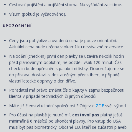
Cestovní pojištění a pojištění storna. Na vyžádání zajistíme.
Vízum (pokud je vyžadováno).
UPOZORNĚNÍ
Ceny jsou pohyblivé a uvedená cena je pouze orientační.
Aktuální cena bude určena v okamžiku nezávazné rezervace.
Nalodění (check-in) první den plavby se uzavírá několik hodin
před plánovaným odplutím, nejpozději však 120 minut. Čas
check-in bude upřesněn s palubními lístky. Doporučujeme se
do přístavu dostavit s dostatečným předstihem, v případě
vlastní letecké dopravy o den dříve.
Pořadatel má právo změnit číslo kajuty v zájmu bezpečnosti
klienta v případě technických či jiných důvodů.
Máte již členství u lodní společnosti? Objevte
ZDE
svět výhod.
Pro účast na plavbě je nutné mít
cestovní pas
platný ještě
minimálně 6 měsíců po ukončení plavby. Pro vstup do USA
musí být pas biometrický. Občané EU, kteří se zúčastní plaveb