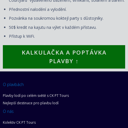
Courtyard“ vybaveného bazénem, vířivkami, soláriem a barem.
Přednostní nalodění a vylodění.
Pozvánka na soukromou koktejl party s důstojníky.
50$ kredit na kajutu na výlet v každém přístavu.
Přístup k WiFi.
KALKULAČKA A POPTÁVKA
PLAVBY ↑
O plavbách
Plavby lodí po celém světě s CK PT Tours
Nejlepší destinace pro plavbu lodí
O nás
Kolektiv CK PT Tours