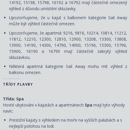
14192, 15198, 15798, 16192 a 16792 mají částečně omezený
výhled z důvodu umístění skluzavky.
Upozorňujeme, že u kajut s balkonem kategorie Sail Away
může být výhled částečně omezen.
Upozorňujeme, že apartmá: 9216, 9816, 10214, 10814, 11212,
11812, 12210, 12300, 12810, 12900, 13208, 13300, 13808,
13900, 14190, 14300, 14790, 14900, 15196, 15300, 15796,
15900, 16190 a 16790 mají částečně zakrytý výhled
skluzavkou.
Některá apartmá kategorie Sail Away mohu mít výhled z
balkonu omezen.
TŘÍDY PLAVBY
Třída: Spa
Hosté ubytováni v kajutách a apartmánech
Spa
mají tyto výhody
navíc:
Prestižní kajuty s výhledem na moře na vyšších palubách a s
nejlepší polohou na lodi.