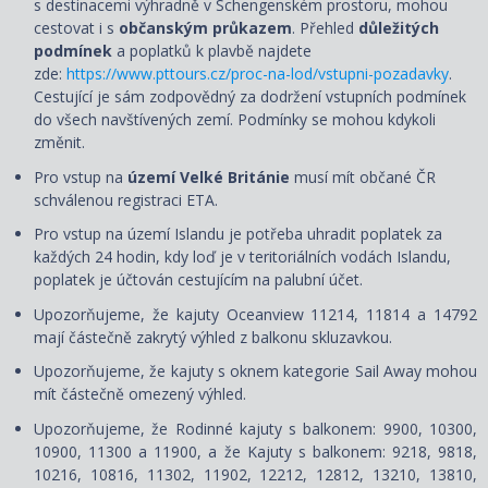
s destinacemi výhradně v Schengenském prostoru, mohou
cestovat i s
občanským průkazem
. Přehled
důležitých
podmínek
a poplatků k plavbě najdete
zde:
https://www.pttours.cz/proc-na-lod/vstupni-pozadavky
.
Cestující je sám zodpovědný za dodržení vstupních podmínek
do všech navštívených zemí. Podmínky se mohou kdykoli
změnit.
Pro vstup na
území Velké Británie
musí mít občané ČR
schválenou registraci ETA.
Pro vstup na území Islandu je potřeba uhradit poplatek za
každých 24 hodin, kdy loď je v teritoriálních vodách Islandu,
poplatek je účtován cestujícím na palubní účet.
Upozorňujeme, že kajuty Oceanview 11214, 11814 a 14792
mají částečně zakrytý výhled z balkonu skluzavkou.
Upozorňujeme, že kajuty s oknem kategorie Sail Away mohou
mít částečně omezený výhled.
Upozorňujeme, že Rodinné kajuty s balkonem: 9900, 10300,
10900, 11300 a 11900, a že Kajuty s balkonem: 9218, 9818,
10216, 10816, 11302, 11902, 12212, 12812, 13210, 13810,