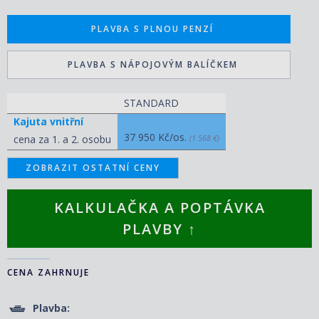
PLAVBA S PLNOU PENZÍ
PLAVBA S NÁPOJOVÝM BALÍČKEM
STANDARD
Kajuta vnitřní
37 950 Kč/os.
cena za 1. a 2. osobu
(1 568 €)
ZOBRAZIT OSTATNÍ CENY
KALKULAČKA A POPTÁVKA
PLAVBY ↑
CENA ZAHRNUJE
Plavba: