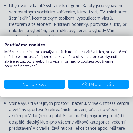
Ubytování v kajutě vybrané kategorie. Kajuty jsou vybavené
samostatným sociálním zařízením, klimatizací, TV, minibarem,
šatní skříní, kosmetickým stolkem, vysoušečem vlasů,
trezorem a telefonem. P
řístavní poplatky, portýrské služby při
nalodění a vylodění, denní úklidový servis
a výhody Vámi
zvolené třídy ubytování.
Používáme cookies
Strava na palubě:
Můžeme je umístit pro analýzu našich údajů o návštěvnících, pro zlepšení
Plná penze - 3 hlavní jídla denně v servírované či rautové
našeho webu, ukázání personalizovaného obsahu a pro poskytnutí
skvělého zážitku z webu. Pro více informací o cookies používáme
restauraci, svačiny. NCL má koncept Freestyle Dining
, který
otevřené nastavení.
dává cestujícím velkou svobodu při výběru restaurací, času
jídel, oblečení či zasedacího pořádku během stolování.
Nápoje: čaj, káva, voda z automatu v rautové restauraci.
NE, UPRAV
PŘIJMOUT VŠE
Zábava na palubě:
Volné využití veřejných prostor - bazénu, vířivek, fitness centra
a většiny sportovně-rekreačních zařízení, účast na všech
akcích pořádaných na palubě - animační programy pro děti i
dospělé, dětský klub (pro všechny věkové kategorie), večerní
představení v divadle, živá hudba, lekce tance apod. Některé