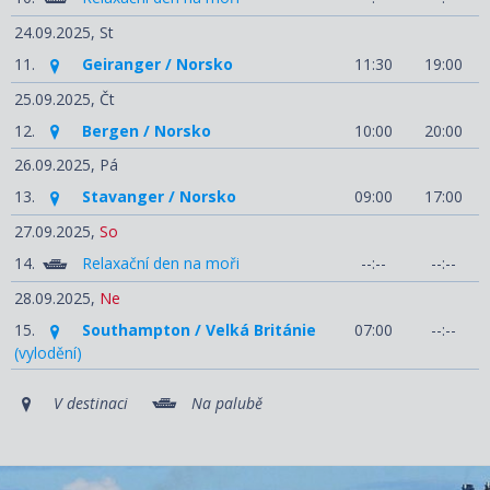
24.09.2025,
St
11.
Geiranger / Norsko
11:30
19:00
25.09.2025,
Čt
12.
Bergen / Norsko
10:00
20:00
26.09.2025,
Pá
13.
Stavanger / Norsko
09:00
17:00
27.09.2025,
So
14.
Relaxační den na moři
--:--
--:--
28.09.2025,
Ne
15.
Southampton / Velká Británie
07:00
--:--
(vylodění)
V destinaci
Na palubě