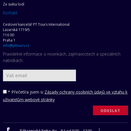
Ze světa lodí
Kontakt
Cestovní kancelář PT Tours International
Lazarská 1719/5
110 00
Praha 1
info@pttours.cz
Pravidelné informace o novinkách, zajímavostech a speciálních
nabídkách.
* Přečetl/a jsem si
Zásady ochrany osobních údajů ve vztahu k
uživatelům webové stránky
Zákaznická linka:
Po – Pá od 9:00 – 17:00