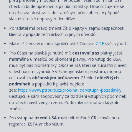
před plánovaným odplutím, nejpozději však 120 minut. Čas
check-in bude upřesněn s palubními lístky. Doporučujeme se
do přístavu dostavit s dostatečným předstihem, v případě
vlastní letecké dopravy o den dříve.
Pořadatel má právo změnit číslo kajuty v zájmu bezpečnosti
klienta v případě technických či jiných důvodů.
Máte již členství u lodní společnosti? Objevte
ZDE
svět výhod.
Pro účast na plavbě je nutné mít
cestovní pas
platný ještě
minimálně 6 měsíců po ukončení plavby. Pro vstup do USA
musí být pas biometrický. Občané EU, kteří se zúčastní plaveb
s destinacemi výhradně v Schengenském prostoru, mohou
cestovat i s
občanským průkazem
. Přehled
důležitých
podmínek
a poplatků k plavbě najdete
zde:
https://www.pttours.cz/proc-na-lod/vstupni-pozadavky
.
Cestující je sám zodpovědný za dodržení vstupních podmínek
do všech navštívených zemí. Podmínky se mohou kdykoli
změnit.
Pro vstup na
území USA
musí mít občané ČR schválenou
registraci ESTA anebo vízum.