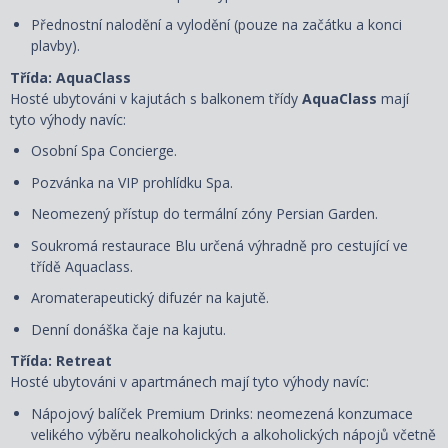
Přednostní nalodění a vylodění (pouze na začátku a konci
plavby).
Třída: AquaClass
Hosté ubytováni v kajutách s balkonem třídy
AquaClass
mají
tyto výhody navíc:
Osobní Spa Concierge.
Pozvánka na VIP prohlídku Spa.
Neomezený přístup do termální zóny Persian Garden.
Soukromá restaurace Blu určená výhradně pro cestující ve
třídě Aquaclass.
Aromaterapeutický difuzér na kajutě.
Denní donáška čaje na kajutu.
Třída: Retreat
Hosté ubytováni v apartmánech mají tyto výhody navíc:
Nápojový balíček Premium Drinks: neomezená konzumace
velikého výběru nealkoholických a alkoholických nápojů včetně