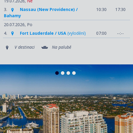
19.07.2026,
Ne
3.
Nassau (New Providence) /
10:30
17:30
Bahamy
20.07.2026,
Po
4.
Fort Lauderdale / USA
(vylodění)
07:00
--:--
V destinaci
Na palubě