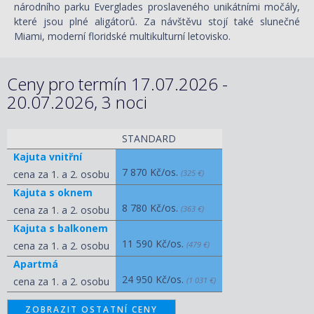
národního parku Everglades proslaveného unikátními močály,
které jsou plné aligátorů. Za návštěvu stojí také slunečné
Miami, moderní floridské multikulturní letovisko.
Ceny pro termín 17.07.2026 -
20.07.2026, 3 noci
STANDARD
Kajuta vnitřní
7 870 Kč/os.
cena za 1. a 2. osobu
(325 €)
Kajuta s oknem
8 780 Kč/os.
cena za 1. a 2. osobu
(363 €)
Kajuta s balkonem
11 590 Kč/os.
cena za 1. a 2. osobu
(479 €)
Apartmá
24 950 Kč/os.
cena za 1. a 2. osobu
(1 031 €)
ZOBRAZIT OSTATNÍ CENY