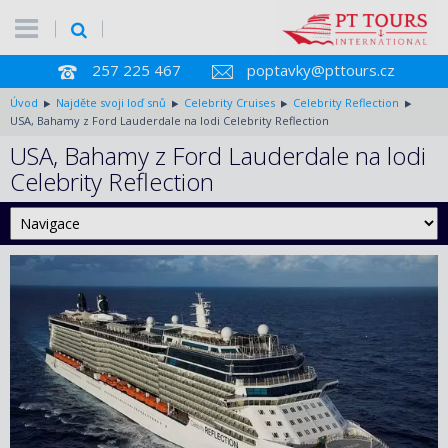
257 225 467
poptavky@pttours.cz
Úvod
Najděte svoji loď snů
Celebrity Cruises
Celebrity Reflection
USA, Bahamy z Ford Lauderdale na lodi Celebrity Reflection
USA, Bahamy z Ford Lauderdale na lodi
Celebrity Reflection