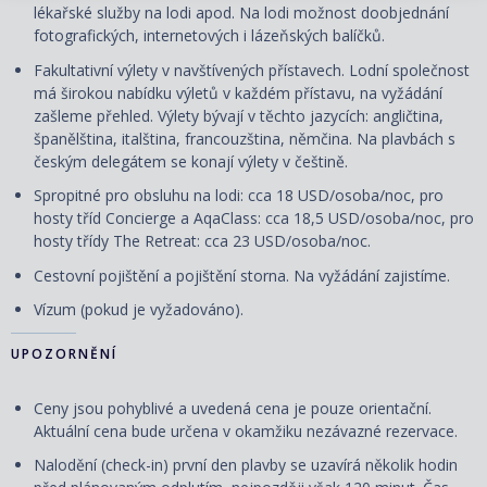
lékařské služby na lodi apod. Na lodi možnost doobjednání
fotografických, internetových i lázeňských balíčků.
Fakultativní výlety v navštívených přístavech. Lodní společnost
má širokou nabídku výletů v každém přístavu, na vyžádání
zašleme přehled. Výlety bývají v těchto jazycích: angličtina,
španělština, italština, francouzština, němčina. Na plavbách s
českým delegátem se konají výlety v češtině.
Spropitné pro obsluhu na lodi: cca 18 USD/osoba/noc, pro
hosty tříd Concierge a AqaClass: cca 18,5 USD/osoba/noc, pro
hosty třídy The Retreat: cca 23 USD/osoba/noc.
Cestovní pojištění a pojištění storna. Na vyžádání zajistíme.
Vízum (pokud je vyžadováno).
UPOZORNĚNÍ
Ceny jsou pohyblivé a uvedená cena je pouze orientační.
Aktuální cena bude určena v okamžiku nezávazné rezervace.
Nalodění (check-in) první den plavby se uzavírá několik hodin