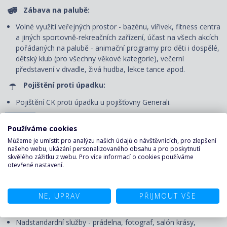
Zábava na palubě:
Volné využití veřejných prostor - bazénu, vířivek, fitness centra
a jiných sportovně-rekreačních zařízení, účast na všech akcích
pořádaných na palubě - animační programy pro děti i dospělé,
dětský klub (pro všechny věkové kategorie), večerní
představení v divadle, živá hudba, lekce tance apod.
Pojištění proti úpadku:
Pojištění CK proti úpadku u pojišťovny Generali.
CENA NEZAHRNUJE
Používáme cookies
Můžeme je umístit pro analýzu našich údajů o návštěvnících, pro zlepšení
Dopravu do/z přístavu vyplutí, případné transfery. V případě
našeho webu, ukázání personalizovaného obsahu a pro poskytnutí
skvělého zážitku z webu. Pro více informací o cookies používáme
zájmu zajistíme.
otevřené nastavení.
Služby českého průvodce či delegáta
Nápoje, které nejsou zahrnuté v ceně.
NE, UPRAV
PŘIJMOUT VŠE
Stravu mimo loď a stravování ve speciálních restauracích.
Nadstandardní služby - prádelna, fotograf, salón krásy,