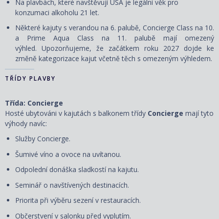
Na plavbách, které navštěvují USA je legální věk pro
konzumaci alkoholu 21 let.
Některé kajuty s verandou na 6. palubě, Concierge Class na 10.
a Prime Aqua Class na 11. palubě mají omezený
výhled. Upozorňujeme, že začátkem roku 2027 dojde ke
změně kategorizace kajut včetně těch s omezeným výhledem.
TŘÍDY PLAVBY
Třída: Concierge
Hosté ubytováni v kajutách s balkonem třídy
Concierge
mají tyto
výhody navíc:
Služby Concierge.
Šumivé víno a ovoce na uvítanou.
Odpolední donáška sladkostí na kajutu.
Seminář o navštívených destinacích.
Priorita při výběru sezení v restauracích.
Občerstvení v salonku před vyplutím.