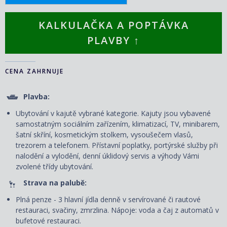
KALKULAČKA A POPTÁVKA
PLAVBY ↑
CENA ZAHRNUJE
Plavba:
Ubytování v kajutě vybrané kategorie. Kajuty jsou vybavené
samostatným sociálním zařízením, klimatizací, TV, minibarem,
šatní skříní, kosmetickým stolkem, vysoušečem vlasů,
trezorem a telefonem. P
řístavní poplatky, portýrské služby při
nalodění a vylodění, denní úklidový servis
a výhody Vámi
zvolené třídy ubytování.
Strava na palubě:
Plná penze - 3 hlavní jídla denně v servírované či rautové
restauraci, svačiny, zmrzlina. Nápoje: voda a čaj z automatů v
bufetové restauraci.