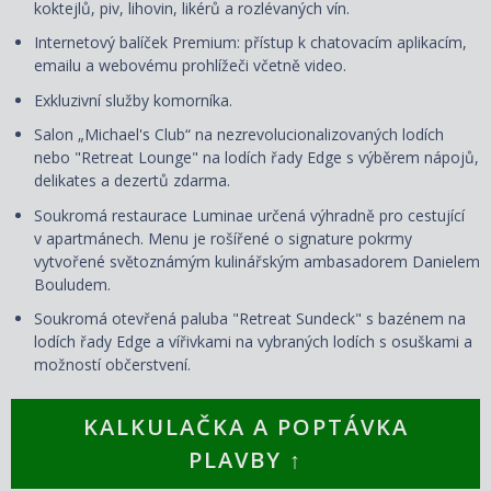
koktejlů, piv, lihovin, likérů a rozlévaných vín.
Internetový balíček Premium: přístup k chatovacím aplikacím,
emailu a webovému prohlížeči včetně video.
Exkluzivní služby komorníka.
Salon „Michael's Club“ na nezrevolucionalizovaných lodích
nebo "Retreat Lounge" na lodích řady Edge s výběrem nápojů,
delikates a dezertů zdarma.
Soukromá restaurace Luminae určená výhradně pro cestující
v apartmánech. Menu je rošířené o signature pokrmy
vytvořené světoznámým kulinářským ambasadorem Danielem
Bouludem.
Soukromá otevřená paluba "Retreat Sundeck" s bazénem na
lodích řady Edge a vířivkami na vybraných lodích s osuškami a
možností občerstvení.
KALKULAČKA A POPTÁVKA
PLAVBY ↑