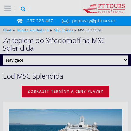
257 225 467
poptavky@pttours.cz
Úvod
Najděte svoji loď snů
MSC Cruises
MSC Splendida
Za teplem do Středomoří na MSC
Splendida
Loď MSC Splendida
ZOBRAZIT TERMÍNY A CENY PLAVBY