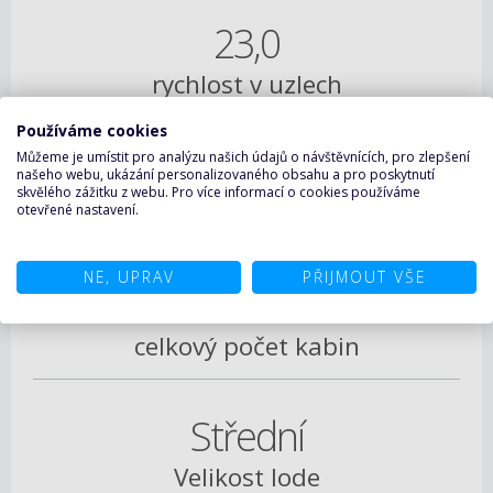
23,0
rychlost v uzlech
Používáme cookies
Můžeme je umístit pro analýzu našich údajů o návštěvnících, pro zlepšení
4 363
našeho webu, ukázání personalizovaného obsahu a pro poskytnutí
skvělého zážitku z webu. Pro více informací o cookies používáme
max. počet pasažérů
otevřené nastavení.
NE, UPRAV
PŘIJMOUT VŠE
1 637
celkový počet kabin
Střední
Velikost lode