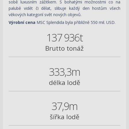
sobě luxusním zážitkem. S bohatými možnostmi co na
palubě vidět či dělat, slibuje každý den hostům všech
věkových kategorií svět nových objevů.
Výrobní cena
MSC Splendida byla přibližně 550 mil. USD.
137 936t
Brutto tonáž
333,3m
délka lodě
37,9m
šířka lodě