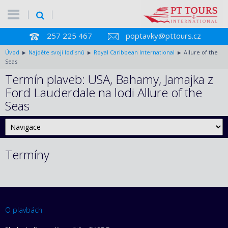
257 225 467
poptavky@pttours.cz
Úvod
Najděte svoji loď snů
Royal Caribbean International
Allure of the
Seas
Termín plaveb: USA, Bahamy, Jamajka z
Ford Lauderdale na lodi Allure of the
Seas
Termíny
O plavbách