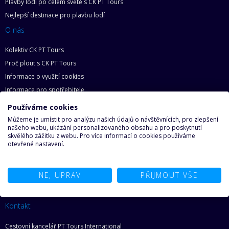
Plavby lodí po celém světě s CK PT Tours
Nejlepší destinace pro plavbu lodí
O nás
Kolektiv CK PT Tours
Proč plout s CK PT Tours
Informace o využití cookies
Informace pro spotřebitele
Zásady ochrany osobních údajů
Používáme cookies
Základní práva zákazníka
Můžeme je umístit pro analýzu našich údajů o návštěvnících, pro zlepšení
našeho webu, ukázání personalizovaného obsahu a pro poskytnutí
Mapa webu
skvělého zážitku z webu. Pro více informací o cookies používáme
otevřené nastavení.
O lodích
Proč na loď
NE, UPRAV
PŘIJMOUT VŠE
Najděte svoji loď snů
Ze světa lodí
Kontakt
Cestovní kancelář PT Tours International