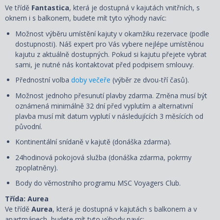
Ve třídě
Fantastica
, která je dostupná v kajutách vnitřních, s
oknem i s balkonem, budete mít tyto výhody navíc:
Možnost výběru umístění kajuty v okamžiku rezervace (podle
dostupnosti). Náš expert pro Vás vybere nejlépe umístěnou
kajutu z aktuálně dostupných. Pokud si kajutu přejete vybrat
sami, je nutné nás kontaktovat před podpisem smlouvy.
Přednostní volba
doby večeře
(výběr ze dvou-tří časů).
Možnost jednoho přesunutí plavby zdarma. Změna musí být
oznámená minimálně 32 dní před vyplutím a alternativní
plavba musí mít datum vyplutí v následujících 3 měsících od
původní.
Kontinentální snídaně v kajutě (donáška zdarma).
24hodinová pokojová služba (donáška zdarma, pokrmy
zpoplatněny).
Body do věrnostního programu MSC Voyagers Club.
Třída: Aurea
Ve třídě
Aurea
, která je dostupná v kajutách s balkonem a v
apartmánech, budete mít tyto výhody navíc: