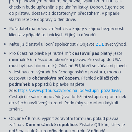
před plánovaným odplutím, nejpozději však 120 minut. Čas
check-in bude upřesněn s palubními lístky. Doporučujeme se
do přístavu dostavit s dostatečným předstihem, v případě
vlastní letecké dopravy o den dříve.
Pořadatel má právo změnit číslo kajuty v zájmu bezpečnosti
klienta v případě technických či jiných důvodů.
Máte již členství u lodní společnosti? Objevte
ZDE
svět výhod.
Pro účast na plavbě je nutné mít
cestovní pas
platný ještě
minimálně 6 měsíců po ukončení plavby. Pro vstup do USA
musí být pas biometrický. Občané EU, kteří se zúčastní plaveb
s destinacemi výhradně v Schengenském prostoru, mohou
cestovat i s
občanským průkazem
. Přehled
důležitých
podmínek
a poplatků k plavbě najdete
zde:
https://www.pttours.cz/proc-na-lod/vstupni-pozadavky
.
Cestující je sám zodpovědný za dodržení vstupních podmínek
do všech navštívených zemí. Podmínky se mohou kdykoli
změnit.
Občané ČR musí vyplnit zdravotní formulář, pokud plavba
začíná v
Dominikánské republice.
Získáte QR kód, který je
potřeba si uložit pro případnou kontrolu. V případě