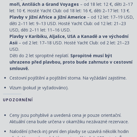
moři, Antilách a Grand Voyages
– od 18 let: 12 €, děti 2–17
let: 10 €. Hosté Yacht Club: od 18 let: 16 €, děti 2–17 let: 13 €.
Plavby v Jižní Africe a Jižní Americe
– od 12 let: 17–19 USD,
děti 2–11 let: 9–13 USD. Hosté Yacht Club: od 12 let: 21–23
USD, děti 2–11 let: 11–16 USD.
Plavby v Karibiku, Aljašce, USA a Kanadě a ve východní
Asii
– od 2 let: 17–18 USD. Hosté Yacht Club: od 2 let: 21–23
USD.
Děti do 2 let spropitné neplatí.
Spropitné musí být
uhrazeno před plavbou, proto bude zahrnuto v cestovní
smlouvě.
Cestovní pojištění a pojištění storna. Na vyžádání zajistíme.
Vízum (pokud je vyžadováno).
UPOZORNĚNÍ
Ceny jsou pohyblivé a uvedená cena je pouze orientační.
Aktuální cena bude určena v okamžiku nezávazné rezervace.
Nalodění (check-in) první den plavby se uzavírá několik hodin