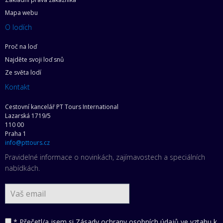
Mapa webu
O lodích
Proč na loď
Najděte svoji loď snů
Ze světa lodí
Kontakt
Cestovní kancelář PT Tours International
Lazarská 1719/5
110 00
Praha 1
info@pttours.cz
Pravidelné informace o novinkách, zajímavostech a speciálních
nabídkách.
* Přečetl/a jsem si
Zásady ochrany osobních údajů ve vztahu k