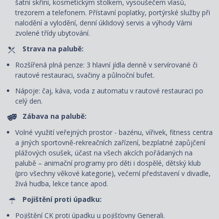
šatní skříní, kosmetickým stolkem, vysoušečem vlasů,
trezorem a telefonem. P
řístavní poplatky, portýrské služby při
nalodění a vylodění, denní úklidový servis
a výhody Vámi
zvolené třídy ubytování.
Strava na palubě:
Rozšířená plná penze: 3 hlavní jídla denně v servírované či
rautové restauraci, svačiny a půlnoční bufet.
Nápoje: čaj, káva, voda z automatu v rautové restauraci po
celý den.
Zábava na palubě:
Volné využití veřejných prostor - bazénu, vířivek, fitness centra
a jiných sportovně-rekreačních zařízení, bezplatné zapůjčení
plážových osušek, účast na všech akcích pořádaných na
palubě – animační programy pro děti i dospělé, dětský klub
(pro všechny věkové kategorie), večerní představení v divadle,
živá hudba, lekce tance apod.
Pojištění proti úpadku:
Pojištění CK proti úpadku u pojišťovny Generali.