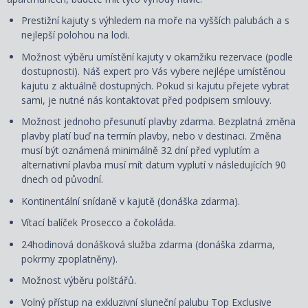
Prestižní kajuty s výhledem na moře na vyšších palubách a s
nejlepší polohou na lodi.
Možnost výběru umístění kajuty v okamžiku rezervace (podle
dostupnosti). Náš expert pro Vás vybere nejlépe umístěnou
kajutu z aktuálně dostupných. Pokud si kajutu přejete vybrat
sami, je nutné nás kontaktovat před podpisem smlouvy.
Možnost jednoho přesunutí plavby zdarma. Bezplatná změna
plavby platí buď na termín plavby, nebo v destinaci. Změna
musí být oznámená minimálně 32 dní před vyplutím a
alternativní plavba musí mít datum vyplutí v následujících 90
dnech od původní.
Kontinentální snídaně v kajutě (donáška zdarma).
Vítací balíček Prosecco a čokoláda.
24hodinová donášková služba zdarma (donáška zdarma,
pokrmy zpoplatněny).
Možnost výběru polštářů.
Volný přístup na exkluzivní sluneční palubu Top Exclusive