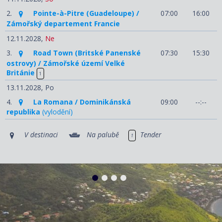
2.
Pointe-à-Pitre (Guadeloupe) /
07:00
16:00
Zámořský departement Francie
12.11.2028,
Ne
3.
Road Town (Britské Panenské
07:30
15:30
ostrovy) / Zámořské území Velké
Británie
1
13.11.2028,
Po
4.
La Romana / Dominikánská
09:00
--:--
republika
(vylodění)
V destinaci
Na palubě
Tender
1