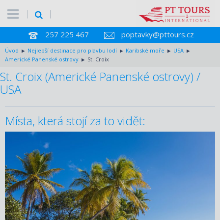
257 225 467
poptavky@pttours.cz
Úvod
Nejlepší destinace pro plavbu lodí
Karibské moře
USA
Americké Panenské ostrovy
St. Croix
St. Croix (Americké Panenské ostrovy) /
USA
Místa, která stojí za to vidět: