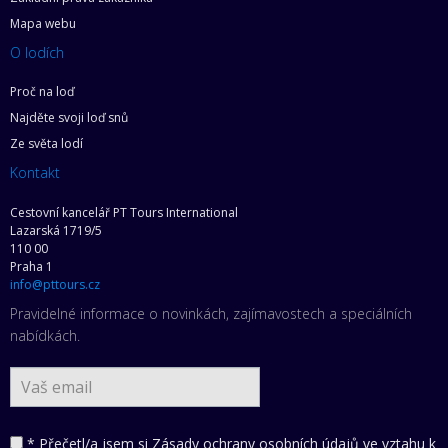
Mapa webu
O lodích
Proč na loď
Najděte svoji loď snů
Ze světa lodí
Kontakt
Cestovní kancelář PT Tours International
Lazarská 1719/5
110 00
Praha 1
info@pttours.cz
Pravidelné informace o novinkách, zajímavostech a speciálních
nabídkách.
* Přečetl/a jsem si
Zásady ochrany osobních údajů ve vztahu k