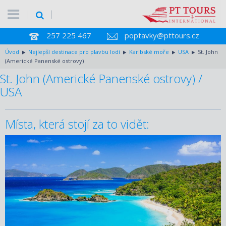
257 225 467
poptavky@pttours.cz
Úvod
Nejlepší destinace pro plavbu lodí
Karibské moře
USA
St. John
(Americké Panenské ostrovy)
St. John (Americké Panenské ostrovy) /
USA
Místa, která stojí za to vidět: