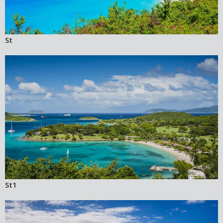
St
St1