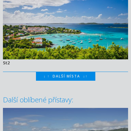
St2
↓
↑
DALŠÍ MÍSTA
↓
↑
Další oblíbené přístavy: