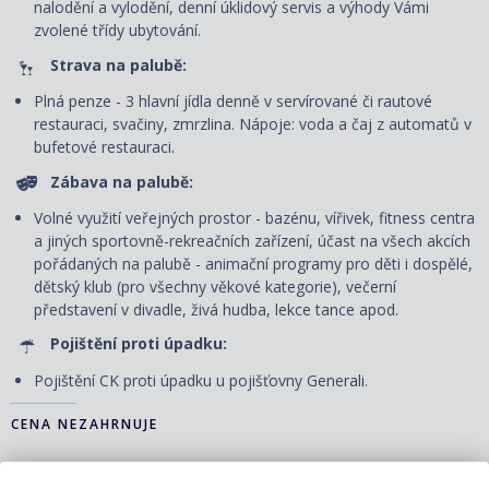
nalodění a vylodění, denní úklidový servis
a výhody Vámi
zvolené třídy ubytování.
Strava na palubě:
Plná penze - 3 hlavní jídla denně v servírované či rautové
restauraci, svačiny, zmrzlina. Nápoje: voda a čaj z automatů v
bufetové restauraci.
Zábava na palubě:
Volné využití veřejných prostor - bazénu, vířivek, fitness centra
a jiných sportovně-rekreačních zařízení, účast na všech akcích
pořádaných na palubě - animační programy pro děti i dospělé,
dětský klub (pro všechny věkové kategorie), večerní
představení v divadle, živá hudba, lekce tance apod.
Pojištění proti úpadku:
Pojištění CK proti úpadku u pojišťovny Generali.
CENA NEZAHRNUJE
Dopravu do/z přístavu vyplutí, případné transfery. V případě