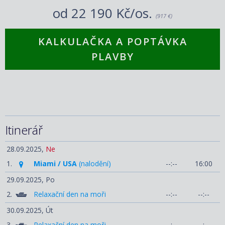
od
22 190 Kč/os.
(917 €)
KALKULAČKA A POPTÁVKA
PLAVBY
Itinerář
28.09.2025,
Ne
1.
Miami / USA
(nalodění)
--:--
16:00
29.09.2025,
Po
2.
Relaxační den na moři
--:--
--:--
30.09.2025,
Út
3.
Relaxační den na moři
--:--
--:--