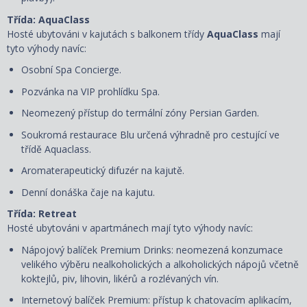
Třída: AquaClass
Hosté ubytováni v kajutách s balkonem třídy
AquaClass
mají
tyto výhody navíc:
Osobní Spa Concierge.
Pozvánka na VIP prohlídku Spa.
Neomezený přístup do termální zóny Persian Garden.
Soukromá restaurace Blu určená výhradně pro cestující ve
třídě Aquaclass.
Aromaterapeutický difuzér na kajutě.
Denní donáška čaje na kajutu.
Třída: Retreat
Hosté ubytováni v apartmánech mají tyto výhody navíc:
Nápojový balíček Premium Drinks: neomezená konzumace
velikého výběru nealkoholických a alkoholických nápojů včetně
koktejlů, piv, lihovin, likérů a rozlévaných vín.
Internetový balíček Premium: přístup k chatovacím aplikacím,