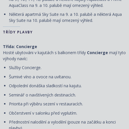
AquaClass na 9. a 10. palubě mají omezený výhled.
Některá apartmá Sky Suite na 9. a 10. palubě a některá Aqua
Sky Suite na 10. palubě mají omezený výhled.
TŘÍDY PLAVBY
Třída: Concierge
Hosté ubytováni v kajutách s balkonem třídy
Concierge
mají tyto
výhody navíc:
Služby Concierge.
Šumivé víno a ovoce na uvítanou.
Odpolední donáška sladkostí na kajutu.
Seminář o navštívených destinacích.
Priorita při výběru sezení v restauracích.
Občerstvení v salonku před vyplutím.
Přednostní nalodění a vylodění (pouze na začátku a konci
plavby).