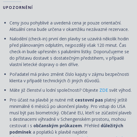
UPOZORNĚNÍ
Ceny jsou pohyblivé a uvedená cena je pouze orientační.
Aktuální cena bude určena v okamžiku nezávazné rezervace.
Nalodění (check-in) první den plavby se uzavírá několik hodin
před plánovaným odplutím, nejpozději však 120 minut. Čas
check-in bude upřesněn s palubními lístky. Doporučujeme se
do přístavu dostavit s dostatečným předstihem, v případě
vlastní letecké dopravy o den dříve.
Pořadatel má právo změnit číslo kajuty v zájmu bezpečnosti
klienta v případě technických či jiných důvodů.
Máte již členství u lodní společnosti? Objevte
ZDE
svět výhod.
Pro účast na plavbě je nutné mít
cestovní pas
platný ještě
minimálně 6 měsíců po ukončení plavby. Pro vstup do USA
musí být pas biometrický. Občané EU, kteří se zúčastní plaveb
s destinacemi výhradně v Schengenském prostoru, mohou
cestovat i s
občanským průkazem
. Přehled
důležitých
podmínek
a poplatků k plavbě najdete