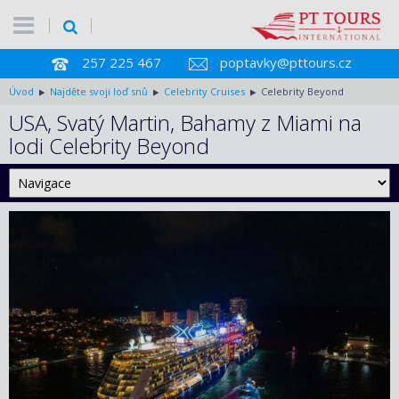
257 225 467
poptavky@pttours.cz
Úvod
Najděte svoji loď snů
Celebrity Cruises
Celebrity Beyond
USA, Svatý Martin, Bahamy z Miami na
lodi Celebrity Beyond