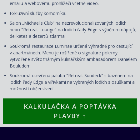
emailu a webovému prohlížeči včetně video.
Exkluzivní služby komorníka.
Salon „Michael's Club“ na nezrevolucionalizovaných lodích
nebo "Retreat Lounge" na lodích řady Edge s výběrem nápojů,
delikates a dezertů zdarma.
Soukromá restaurace Luminae určená výhradně pro cestující
v apartmánech. Menu je rošířené o signature pokrmy
vytvořené světoznámým kulinářským ambasadorem Danielem
Bouludem.
Soukromá otevřená paluba "Retreat Sundeck" s bazénem na
lodích řady Edge a vířivkami na vybraných lodích s osuškami a
možností občerstvení.
KALKULAČKA A POPTÁVKA
PLAVBY ↑