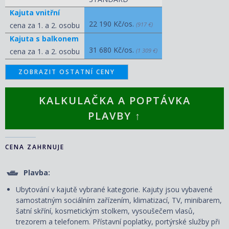
Kajuta vnitřní
22 190 Kč/os.
cena za 1. a 2. osobu
(917 €)
Kajuta s balkonem
31 680 Kč/os.
cena za 1. a 2. osobu
(1 309 €)
ZOBRAZIT OSTATNÍ CENY
KALKULAČKA A POPTÁVKA
PLAVBY ↑
CENA ZAHRNUJE
Plavba:
Ubytování v kajutě vybrané kategorie. Kajuty jsou vybavené
samostatným sociálním zařízením, klimatizací, TV, minibarem,
šatní skříní, kosmetickým stolkem, vysoušečem vlasů,
trezorem a telefonem. P
řístavní poplatky, portýrské služby při