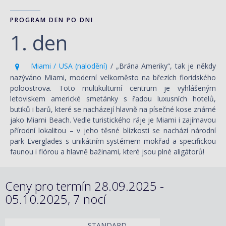
PROGRAM DEN PO DNI
1. den
Miami / USA (nalodění)
/ „Brána Ameriky“, tak je někdy
nazýváno Miami, moderní velkoměsto na březích floridského
poloostrova. Toto multikulturní centrum je vyhlášeným
letoviskem americké smetánky s řadou luxusních hotelů,
butiků i barů, které se nacházejí hlavně na písečné kose známé
jako Miami Beach. Vedle turistického ráje je Miami i zajímavou
přírodní lokalitou – v jeho těsné blízkosti se nachází národní
park Everglades s unikátním systémem mokřad a specifickou
faunou i flórou a hlavně bažinami, které jsou plné aligátorů!
Ceny pro termín 28.09.2025 -
05.10.2025, 7 nocí
STANDARD