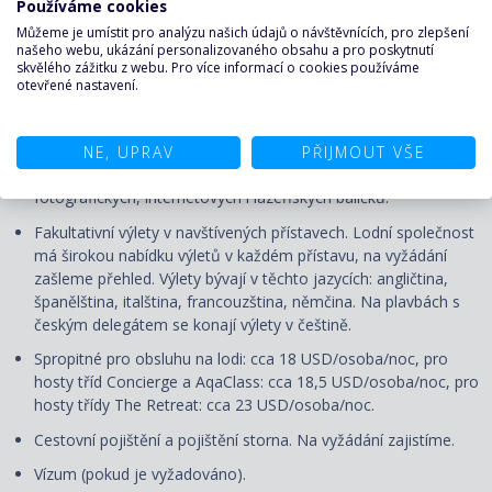
Používáme cookies
zájmu zajistíme.
Můžeme je umístit pro analýzu našich údajů o návštěvnících, pro zlepšení
Služby českého průvodce či delegáta
našeho webu, ukázání personalizovaného obsahu a pro poskytnutí
skvělého zážitku z webu. Pro více informací o cookies používáme
Nápoje, které nejsou zahrnuté v ceně.
otevřené nastavení.
Stravu mimo loď a stravování ve speciálních restauracích.
Nadstandardní služby - prádelna, fotograf, salón krásy,
NE, UPRAV
PŘIJMOUT VŠE
lékařské služby na lodi apod. Na lodi možnost doobjednání
fotografických, internetových i lázeňských balíčků.
Fakultativní výlety v navštívených přístavech. Lodní společnost
má širokou nabídku výletů v každém přístavu, na vyžádání
zašleme přehled. Výlety bývají v těchto jazycích: angličtina,
španělština, italština, francouzština, němčina. Na plavbách s
českým delegátem se konají výlety v češtině.
Spropitné pro obsluhu na lodi: cca 18 USD/osoba/noc, pro
hosty tříd Concierge a AqaClass: cca 18,5 USD/osoba/noc, pro
hosty třídy The Retreat: cca 23 USD/osoba/noc.
Cestovní pojištění a pojištění storna. Na vyžádání zajistíme.
Vízum (pokud je vyžadováno).