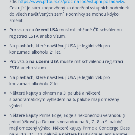
zde:
https://www.pttours.cz/proc-na-lod/vstupni-pozadavky
.
Cestující je sám zodpovědný za dodržení vstupních podmínek
do všech navštívených zemí. Podmínky se mohou kdykoli
změnit.
Pro vstup na
území USA
musí mít občané ČR schválenou
registraci ESTA anebo vízum.
Na plavbách, které navštěvují USA je legální věk pro
konzumaci alkoholu 21 let.
Pro vstup
na území USA
musíte mít schválenou registraci
ESTA anebo vízum.
Na plavbách, které navštěvují USA je legální věk pro
konzumaci alkoholu 21let.
Některé kajuty s oknem na 3. palubě a některé
s panoramatickým výhledem na 6. palubě mají omezený
výhled.
Některé kajuty Prime Edge; Edge s nekonečnou verandou (i
jednolůžkové) a Deluxe s verandou na 6., 7., 8. a 9. palubě
mají omezený výhled. Některé kajuty Prime a Concierge Class
na 9., 10., 11., 12. palubě a některé kajuty AquaClass a Prime