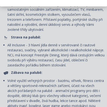
Ubytování v kajutě vybrané kategorie. Kajuty jsou vybavené
samostatným sociálním zařízením, klimatizací, TV, minibarem,
šatní skříní, kosmetickým stolkem, vysoušečem vlasů,
trezorem a telefonem. P
řístavní poplatky, portýrské služby při
nalodění a vylodění, denní úklidový servis
a výhody Vámi
zvolené třídy ubytování.
Strava na palubě:
All Inclusive - 3 hlavní jídla denně v servírované či rautové
restauraci, svačiny, vybrané alkoholické i nealkoholické nápoje.
NCL má koncept Freestyle Dining
, který dává cestujícím velkou
svobodu při výběru restaurací, času jídel, oblečení či
zasedacího pořádku během stolování.
Zábava na palubě:
Volné využití veřejných prostor - bazénu, vířivek, fitness centra
a většiny sportovně-rekreačních zařízení, účast na všech
akcích pořádaných na palubě - animační programy pro děti i
dospělé, dětský klub (pro všechny věkové kategorie), večerní
představení v divadle, živá hudba, lekce tance apod. Některé
aktivity (např. bowling, laser game anebo motokáry) jsou