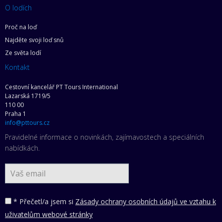
O lodích
Proč na loď
Najděte svoji loď snů
Ze světa lodí
Kontakt
Cestovní kancelář PT Tours International
Lazarská 1719/5
110 00
Praha 1
info@pttours.cz
Pravidelné informace o novinkách, zajímavostech a speciálních
nabídkách.
* Přečetl/a jsem si
Zásady ochrany osobních údajů ve vztahu k
uživatelům webové stránky