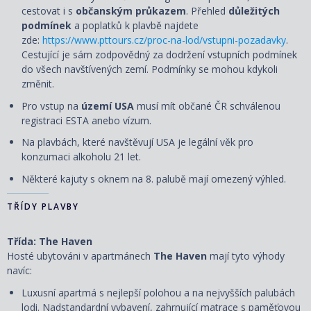
cestovat i s
občanským průkazem
. Přehled
důležitých
podmínek
a poplatků k plavbě najdete
zde:
https://www.pttours.cz/proc-na-lod/vstupni-pozadavky
.
Cestující je sám zodpovědný za dodržení vstupních podmínek
do všech navštívených zemí. Podmínky se mohou kdykoli
změnit.
Pro vstup na
území USA
musí mít občané ČR schválenou
registraci ESTA anebo vízum.
Na plavbách, které navštěvují USA je legální věk pro
konzumaci alkoholu 21 let.
Některé kajuty s oknem na 8. palubě mají omezený výhled.
TŘÍDY PLAVBY
Třída: The Haven
Hosté ubytováni v apartmánech
The Haven
mají tyto výhody
navíc:
Luxusní apartmá s nejlepší polohou a na nejvyšších palubách
lodi. Nadstandardní vybavení, zahrnující matrace s paměťovou