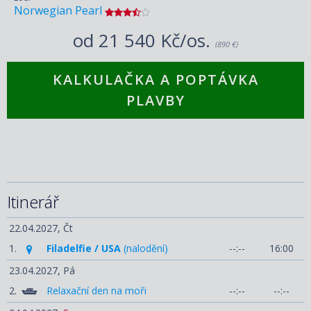
Norwegian Pearl
od
21 540 Kč/os.
(890 €)
KALKULAČKA A POPTÁVKA
PLAVBY
Itinerář
22.04.2027,
Čt
1.
Filadelfie / USA
(nalodění)
--:--
16:00
23.04.2027,
Pá
2.
Relaxační den na moři
--:--
--:--