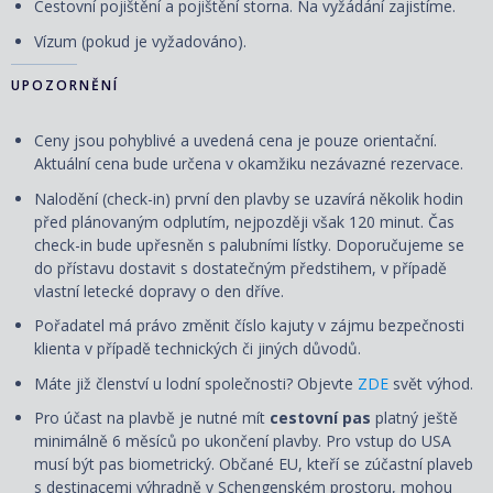
Cestovní pojištění a pojištění storna. Na vyžádání zajistíme.
Vízum (pokud je vyžadováno).
UPOZORNĚNÍ
Ceny jsou pohyblivé a uvedená cena je pouze orientační.
Aktuální cena bude určena v okamžiku nezávazné rezervace.
Nalodění (check-in) první den plavby se uzavírá několik hodin
před plánovaným odplutím, nejpozději však 120 minut. Čas
check-in bude upřesněn s palubními lístky. Doporučujeme se
do přístavu dostavit s dostatečným předstihem, v případě
vlastní letecké dopravy o den dříve.
Pořadatel má právo změnit číslo kajuty v zájmu bezpečnosti
klienta v případě technických či jiných důvodů.
Máte již členství u lodní společnosti? Objevte
ZDE
svět výhod.
Pro účast na plavbě je nutné mít
cestovní pas
platný ještě
minimálně 6 měsíců po ukončení plavby. Pro vstup do USA
musí být pas biometrický. Občané EU, kteří se zúčastní plaveb
s destinacemi výhradně v Schengenském prostoru, mohou