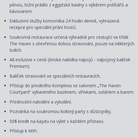
pěnou, ložní prádlo z egyptské bavlny s výběrem polštářů a
kávovarem.
Exkluzivní služby komorníka 24 hodin denně, vyhrazená
recepce pro speciální přání hostů.
Soukromá restaurace určená výhradně pro cestující ve třídě
The Haven s otevřenou dobou stravování, pouze na některých
lodích.
All-inclusive v ceně (široká nabídka nápojů - nápojový balíček
Premium).
Balíček stravování ve speciálních restauracích.
Přístup do privátního komplexu se salonem „The Haven
Courtyard“ vybaveného bazénem, vířivkami, soláriem a barem.
Přednostní nalodění a vylodění.
Pozvánka na soukromou koktejl party s důstojníky.
50$ kredit na kajutu na výlet v každém přístavu.
Přístup k WiFi.