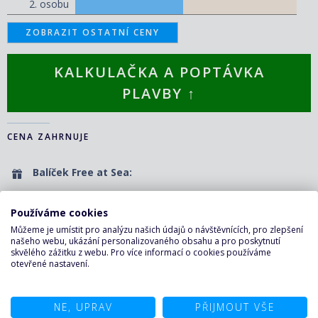
2. osobu
ZOBRAZIT OSTATNÍ CENY
KALKULAČKA A POPTÁVKA
PLAVBY ↑
CENA ZAHRNUJE
Balíček Free at Sea:
Nápojový balíček Premium Beverage Package
Používáme cookies
Balíček do speciálních restaurací
Můžeme je umístit pro analýzu našich údajů o návštěvnících, pro zlepšení
Sleva na výlety rezervované před plavbou
našeho webu, ukázání personalizovaného obsahu a pro poskytnutí
skvělého zážitku z webu. Pro více informací o cookies používáme
Přístup k WiFi
otevřené nastavení.
Podmínky programu a podrobnosti k výhodám Vám rádi zašleme.
NE, UPRAV
PŘIJMOUT VŠE
Plavba: