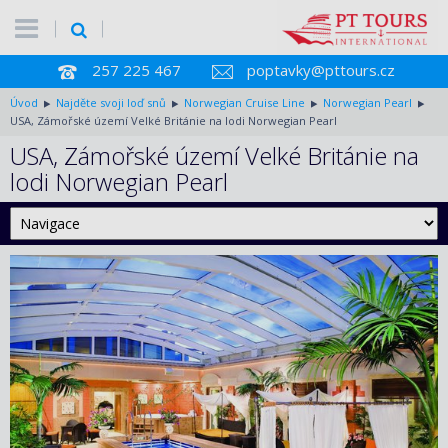
257 225 467
poptavky@pttours.cz
Úvod
Najděte svoji loď snů
Norwegian Cruise Line
Norwegian Pearl
USA, Zámořské území Velké Británie na lodi Norwegian Pearl
USA, Zámořské území Velké Británie na
lodi Norwegian Pearl