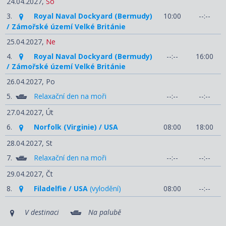
24.04.2027,
So
3.
Royal Naval Dockyard (Bermudy)
10:00
--:--
/ Zámořské území Velké Británie
25.04.2027,
Ne
4.
Royal Naval Dockyard (Bermudy)
--:--
16:00
/ Zámořské území Velké Británie
26.04.2027,
Po
5.
Relaxační den na moři
--:--
--:--
27.04.2027,
Út
6.
Norfolk (Virginie) / USA
08:00
18:00
28.04.2027,
St
7.
Relaxační den na moři
--:--
--:--
29.04.2027,
Čt
8.
Filadelfie / USA
(vylodění)
08:00
--:--
V destinaci
Na palubě