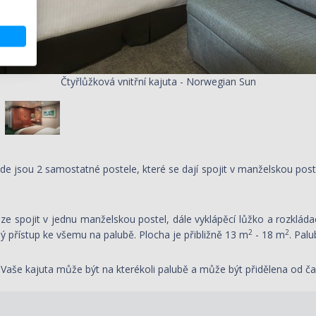
Čtyřlůžková vnitřní kajuta - Norwegian Sun
e jsou 2 samostatné postele, které se dají spojit v manželskou postel
lze spojit v jednu manželskou postel, dále vyklápěcí lůžko a rozklád
2
2
ý přístup ke všemu na palubě. Plocha je přibližně 13 m
- 18 m
. Palu
ší! Vaše kajuta může být na kterékoli palubě a může být přidělena od 