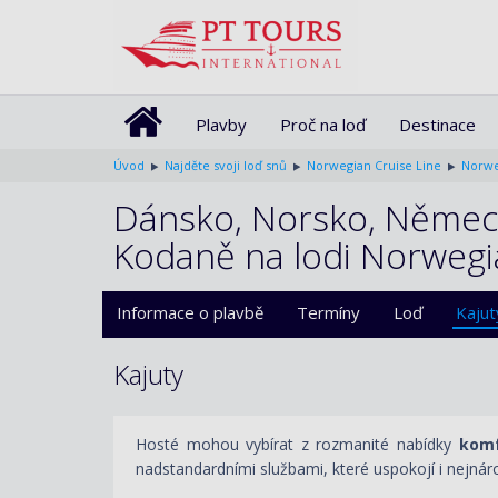
Plavby
Proč na loď
Destinace
Úvod
Najděte svoji loď snů
Norwegian Cruise Line
Norwe
Dánsko, Norsko, Německo
Kodaně na lodi Norweg
Informace o plavbě
Termíny
Loď
Kajut
Kajuty
Hosté mohou vybírat z rozmanité nabídky
komf
nadstandardními službami, které uspokojí i nejnáro