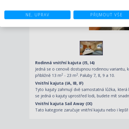
NE, UPRAV
PŘIJMOUT VŠE
Rodinná vnitřní kajuta (I5, I4)
Jedná se o cenově dostupnou rodinnou variantu, kd
2
2
přibližně 13 m
- 23 m
.
Paluby 7, 8, 9 a 10.
Vnitřní kajuta (IA, IB, IF)
Tyto kajuty zahrnují dvě samostatná lůžka, která 
se jedná o kajuty uprostřed lodi, budete mít snadn
Vnitřní kajuta Sail Away (IX)
Tato kategorie zaručuje vnitřní kajutu nebo i lep