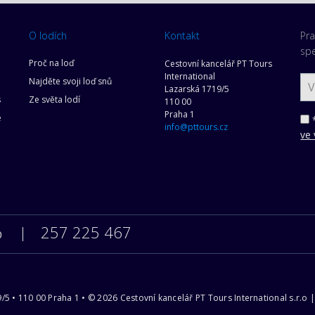
O lodích
Kontakt
Pra
spe
Proč na loď
Cestovní kancelář PT Tours
International
Najděte svoji loď snů
Lazarská 1719/5
s
Ze světa lodí
110 00
Praha 1
e
*
info@pttours.cz
ve 
257 225 467
0
9/5 • 110 00 Praha 1 • © 2026 Cestovní kancelář PT Tours International s.r.o