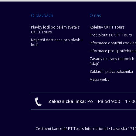
O plavbách
O nás
Plavby lodí po celém světě s
Kolektiv CK PT Tours
CK PT Tours
Proč plout s CK PT Tours
Nejlepší destinace pro plavbu
Informace o využití cookie
lodí
Informace pro spotřebitel
Zásady ochrany osobních
údajů
Základní práva zákazníka
Mapa webu
Zákaznická linka:
Po – Pá od 9:00 – 17:0
Cestovní kancelář PT Tours International • Lazarská 171