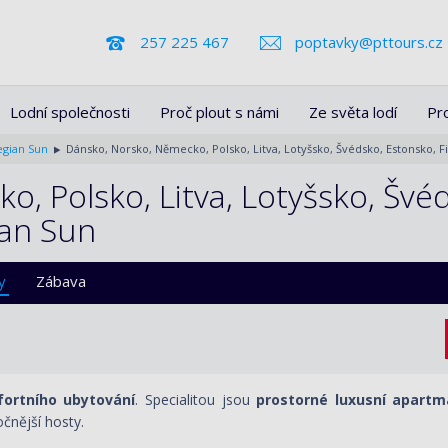
257 225 467
poptavky@pttours.cz
Lodní společnosti
Proč plout s námi
Ze světa lodí
Pr
gian Sun
Dánsko, Norsko, Německo, Polsko, Litva, Lotyšsko, Švédsko, Estonsko, 
, Polsko, Litva, Lotyšsko, Švéd
ian Sun
y
Zábava
ortního ubytování
. Specialitou jsou
prostorné luxusní apart
čnější hosty.