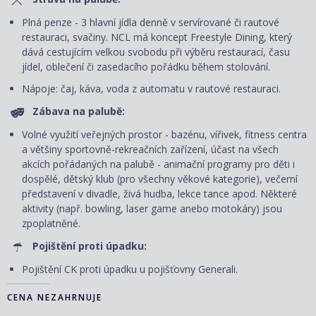
Plná penze - 3 hlavní jídla denně v servírované či rautové
restauraci, svačiny. NCL má koncept Freestyle Dining
, který
dává cestujícím velkou svobodu při výběru restaurací, času
jídel, oblečení či zasedacího pořádku během stolování.
Nápoje: čaj, káva, voda z automatu v rautové restauraci.
Zábava na palubě:
Volné využití veřejných prostor - bazénu, vířivek, fitness centra
a většiny sportovně-rekreačních zařízení, účast na všech
akcích pořádaných na palubě - animační programy pro děti i
dospělé, dětský klub (pro všechny věkové kategorie), večerní
představení v divadle, živá hudba, lekce tance apod. Některé
aktivity (např. bowling, laser game anebo motokáry) jsou
zpoplatněné.
Pojištění proti úpadku:
Pojištění CK proti úpadku u pojišťovny Generali.
CENA NEZAHRNUJE