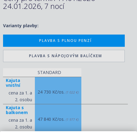
24.01.2026, 7 nocí
Varianty plavby:
PLAVBA S PLNOU PENZÍ
PLAVBA S NÁPOJOVÝM BALÍČKEM
STANDARD
Kajuta
vnitřní
24 730 Kč/os.
cena za 1. a
(1 022 €)
2. osobu
Kajuta s
balkonem
47 840 Kč/os.
cena za 1. a
(1 977 €)
2. osobu