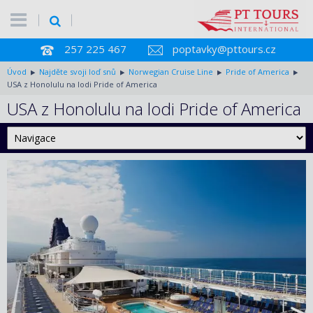
257 225 467
poptavky@pttours.cz
Úvod
Najděte svoji loď snů
Norwegian Cruise Line
Pride of America
USA z Honolulu na lodi Pride of America
USA z Honolulu na lodi Pride of America