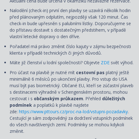
Aktuální cena bude určena v okamžiku nezávazné rezervace.
Nalodění (check-in) první den plavby se uzavírá několik hodin
před plánovaným odplutím, nejpozději však 120 minut. Čas
check-in bude upřesněn s palubními lístky. Doporučujeme se
do přístavu dostavit s dostatečným předstihem, v případě
vlastní letecké dopravy o den dříve.
Pořadatel má právo změnit číslo kajuty v zájmu bezpečnosti
klienta v případě technických či jiných důvodů.
Máte již členství u lodní společnosti? Objevte
ZDE
svět výhod.
Pro účast na plavbě je nutné mít
cestovní pas
platný ještě
minimálně 6 měsíců po ukončení plavby. Pro vstup do USA
musí být pas biometrický. Občané EU, kteří se zúčastní plaveb
s destinacemi výhradně v Schengenském prostoru, mohou
cestovat i s
občanským průkazem
. Přehled
důležitých
podmínek
a poplatků k plavbě najdete
zde:
https://www.pttours.cz/proc-na-lod/vstupni-pozadavky
.
Cestující je sám zodpovědný za dodržení vstupních podmínek
do všech navštívených zemí. Podmínky se mohou kdykoli
změnit.