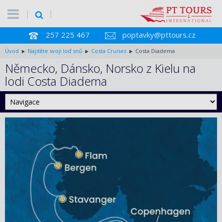
257 225 467
poptavky@pttours.cz
Úvod
Najděte svoji loď snů
Costa Cruises
Costa Diadema
Německo, Dánsko, Norsko z Kielu na
lodi Costa Diadema