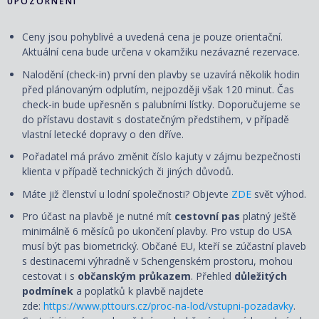
UPOZORNĚNÍ
Ceny jsou pohyblivé a uvedená cena je pouze orientační.
Aktuální cena bude určena v okamžiku nezávazné rezervace.
Nalodění (check-in) první den plavby se uzavírá několik hodin
před plánovaným odplutím, nejpozději však 120 minut. Čas
check-in bude upřesněn s palubními lístky. Doporučujeme se
do přístavu dostavit s dostatečným předstihem, v případě
vlastní letecké dopravy o den dříve.
Pořadatel má právo změnit číslo kajuty v zájmu bezpečnosti
klienta v případě technických či jiných důvodů.
Máte již členství u lodní společnosti? Objevte
ZDE
svět výhod.
Pro účast na plavbě je nutné mít
cestovní pas
platný ještě
minimálně 6 měsíců po ukončení plavby. Pro vstup do USA
musí být pas biometrický. Občané EU, kteří se zúčastní plaveb
s destinacemi výhradně v Schengenském prostoru, mohou
cestovat i s
občanským průkazem
. Přehled
důležitých
podmínek
a poplatků k plavbě najdete
zde:
https://www.pttours.cz/proc-na-lod/vstupni-pozadavky
.