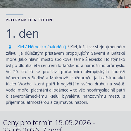
PROGRAM DEN PO DNI
1. den
Kiel / Německo (nalodění)
/ Kiel, ležící ve stejnojmenném
zálivu, je důležitým přístavem propojujícím Severní a Baltské
moře. Jako hlavní město spolkové země Šlesvicko-Holštýnsko
byl po dlouhá léta centrem loďařského a námořního průmyslu.
Ve 20. století se proslavil pořádáním olympijských soutěží
během her v Berlíně a Mnichově i každoroční jachtařskou akcí
Kieler Woche, která patří k největším svého druhu na světě.
Voda, moře, plachtění a loděnice – to vše neodmyslitelně patří
k severoněmeckému Kielu, bývalému hanzovnímu městu s
příjemnou atmosférou a zajímavou historií.
Ceny pro termín 15.05.2026 -
22.05.2026, 7 nocí