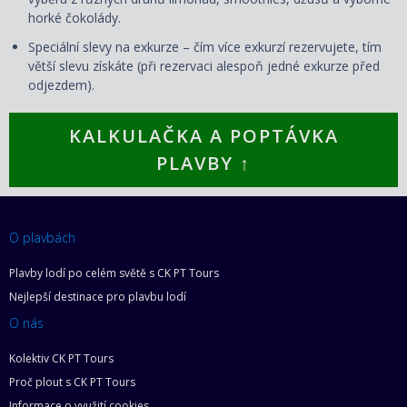
horké čokolády.
Speciální slevy na exkurze – čím více exkurzí rezervujete, tím
větší slevu získáte (při rezervaci alespoň jedné exkurze před
odjezdem).
KALKULAČKA A POPTÁVKA
PLAVBY ↑
O plavbách
Plavby lodí po celém světě s CK PT Tours
Nejlepší destinace pro plavbu lodí
O nás
Kolektiv CK PT Tours
Proč plout s CK PT Tours
Informace o využití cookies