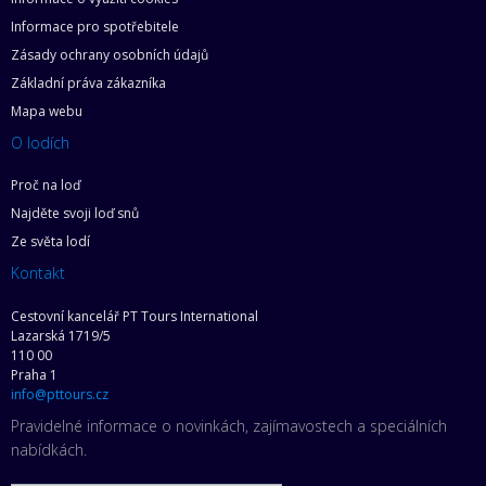
Informace pro spotřebitele
Zásady ochrany osobních údajů
Základní práva zákazníka
Mapa webu
O lodích
Proč na loď
Najděte svoji loď snů
Ze světa lodí
Kontakt
Cestovní kancelář PT Tours International
Lazarská 1719/5
110 00
Praha 1
info@pttours.cz
Pravidelné informace o novinkách, zajímavostech a speciálních
nabídkách.