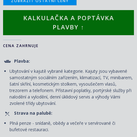
ZOBRAZIT OSTATNÍ CENY
KALKULAČKA A POPTÁVKA
PLAVBY ↑
CENA ZAHRNUJE
Plavba:
Ubytování v kajutě vybrané kategorie. Kajuty jsou vybavené
samostatným sociálním zařízením, klimatizací, TV, minibarem,
šatní skříní, kosmetickým stolkem, vysoušečem vlasů,
trezorem a telefonem. P
řístavní poplatky, portýrské služby při
nalodění a vylodění, denní úklidový servis
a výhody Vámi
zvolené třídy ubytování.
Strava na palubě:
Plná penze - snídaně, obědy a večeře v servírované či
bufetové restauraci.