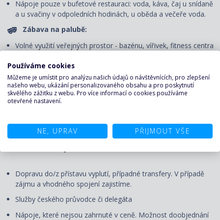
Nápoje pouze v bufetové restauraci: voda, káva, čaj u snídaně
a u svačiny v odpoledních hodinách, u oběda a večeře voda.
Zábava na palubě:
Volné využití veřejných prostor - bazénu, vířivek, fitness centra
a jiných sportovně-rekreačních zařízení, bezplatné zapůjčení
Používáme cookies
plážových osušek, účast na všech akcích pořádaných na
palubě – animační programy pro děti i dospělé, dětský klub
Můžeme je umístit pro analýzu našich údajů o návštěvnících, pro zlepšení
našeho webu, ukázání personalizovaného obsahu a pro poskytnutí
(pro všechny věkové kategorie), večerní představení v divadle,
skvělého zážitku z webu. Pro více informací o cookies používáme
živá hudba, lekce tance apod.
otevřené nastavení.
Pojištění proti úpadku:
Pojištění CK proti úpadku u pojišťovny Generali.
NE, UPRAV
PŘIJMOUT VŠE
CENA NEZAHRNUJE
Dopravu do/z přístavu vyplutí, případné transfery. V případě
zájmu a vhodného spojení zajistíme.
Služby českého průvodce či delegáta
Nápoje, které nejsou zahrnuté v ceně. Možnost doobjednání