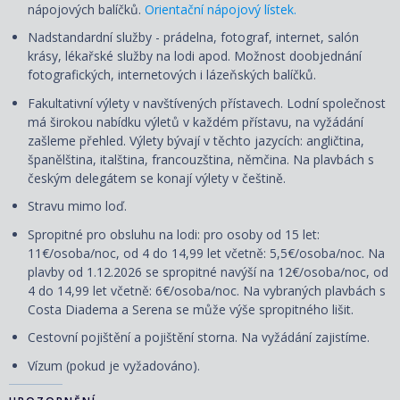
nápojových balíčků.
Orientační nápojový lístek.
Nadstandardní služby - prádelna, fotograf, internet, salón
krásy, lékařské služby na lodi apod. Možnost doobjednání
fotografických, internetových i lázeňských balíčků.
Fakultativní výlety v navštívených přístavech. Lodní společnost
má širokou nabídku výletů v každém přístavu, na vyžádání
zašleme přehled. Výlety
bývají
v těchto jazycích: angličtina,
španělština, italština, francouzština, němčina. Na plavbách s
českým delegátem se konají výlety v češtině.
Stravu mimo loď.
Spropitné pro obsluhu na lodi: pro osoby od 15 let:
11€/osoba/noc, od 4 do 14,99 let včetně: 5,5€/osoba/noc. Na
plavby od 1.12.2026 se spropitné navýší na 12€/osoba/noc, od
4 do 14,99 let včetně: 6€/osoba/noc. Na vybraných plavbách s
Costa Diadema a Serena se může výše spropitného lišit.
Cestovní
pojištění
a
pojištění storna. Na vyžádání zajistíme.
Vízum (pokud je vyžadováno).