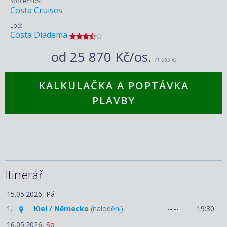
Společnost:
Costa Cruises
Loď:
Costa Diadema
od
25 870 Kč/os.
(1 069 €)
KALKULAČKA A POPTÁVKA
PLAVBY
Itinerář
15.05.2026,
Pá
1.
Kiel / Německo
(nalodění)
--:--
19:30
16.05.2026,
So