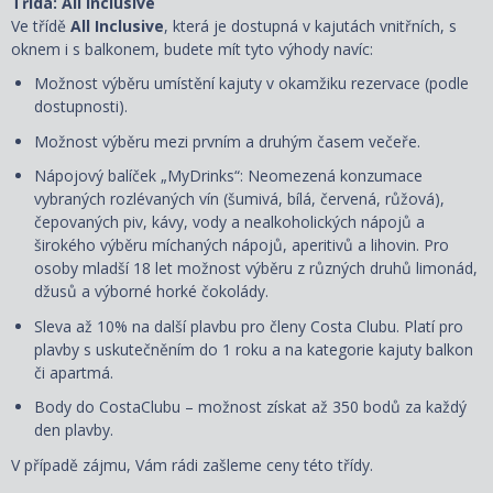
Třída: All Inclusive
Ve třídě
All Inclusive
, která je dostupná v kajutách vnitřních, s
oknem i s balkonem, budete mít tyto výhody navíc:
Možnost výběru umístění kajuty
v okamžiku rezervace
(podle
dostupnosti).
Možnost výběru mezi prvním a druhým časem večeře.
Nápojový balíček „MyDrinks“: Neomezená konzumace
vybraných rozlévaných vín (šumivá, bílá, červená, růžová),
čepovaných piv, kávy, vody a nealkoholických nápojů a
širokého výběru míchaných nápojů, aperitivů a lihovin. Pro
osoby mladší 18 let možnost výběru z různých druhů limonád,
džusů a výborné horké čokolády.
Sleva až 10% na další plavbu pro členy Costa Clubu. Platí pro
plavby s uskutečněním do 1 roku a na kategorie kajuty balkon
či apartmá.
Body do CostaClubu – možnost získat až 350 bodů za každý
den plavby.
V případě zájmu, Vám rádi zašleme ceny této třídy.