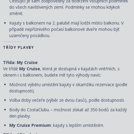
Cestující je sám zodpovědný za dodržení vstupních podmínek
do všech navštívených zemí. Podmínky se mohou kdykoli
změnit.
Kajuty s balkonem na 2. palubě mají lodžii místo balkonu. V
případě nepříznivého počasí balkonové dveře mohou být
uzamčeny posádkou.
TŘÍDY PLAVBY
Třída: My Cruise
Ve třídě
My Cruise
, která je dostupná v kajutách vnitřních, s
oknem i s balkonem, budete mít tyto výhody navíc:
Možnost výběru umístění kajuty v okamžiku rezervace (podle
dostupnosti).
Volba doby večeře (výběr ze dvou časů), podle dostupnosti.
Body do CostaClubu – možnost získat až 350 bodů za každý
den plavby.
My Cruise Premium
: kajuty s lepším umístěním.