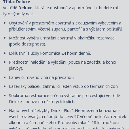
Třída: Deluxe
Ve třídě
Deluxe
, která je dostupná
v apartmánech, budete mít
tyto výhody navíc:
Ubytování v prostorném apartmá s exkluzivním vybavením a
příslušenstvím, včetně županu, pantoflí a s
výběrem polštářů
.
Možnost výběru umístění apartmá v okamžiku rezervace
(podle dostupnosti).
Exkluzivní služby komorníka 24 hodin denně.
Přednostní nalodění a vylodění (pouze na začátku a konci
plavby).
Lahev šumivého vína na přivítanou.
Lázeňský balíček, zahrnující jeden vstup do termálních zón.
Soukromá restaurace určená výhradně pro cestující ve třídě
Deluxe - pouze na některých lodích.
Nápojový balíček „My Drinks Plus“: Neomezená konzumace
všech rozlévaných nápojů do ceny 9€ včetně nejlepších značek
alkoholu a šampaňského. Pro osoby mladší 18 let možnost
výběru z různých druhů limonád, smoothies, džusů a výborné