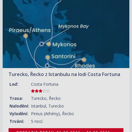
06.09.2026 – 11.09.2026
ZOBRAZIT DETAIL
20 550 KČ/OS.
(849 €)
Turecko, Řecko z Istanbulu na lodi Costa Fortuna
Loď:
Costa Fortuna
Trasa:
Turecko, Řecko
Nalodění:
Istanbul, Turecko
Vylodění:
Pireus (Athény), Řecko
Trvání:
5 nocí