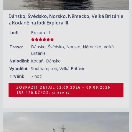
Dánsko, Švédsko, Norsko, Německo, Velká Británie
z Kodaně na lodi Explora III
Loď:
Explora III
Trasa:
Dánsko, Švédsko, Norsko, Německo, Velká
Británie
Nalodění:
Kodaň, Dánsko
Vylodění:
Southampton, Velká Británie
Trvání:
7 nocí
ZOBRAZIT DETAIL
02.09.2026 – 09.09.2026
155 120 KČ/OS.
(6 410 €)
02.09.2026 – 17.09.2026
ZOBRAZIT DETAIL
293 060 KČ/OS.
(12 110 €)