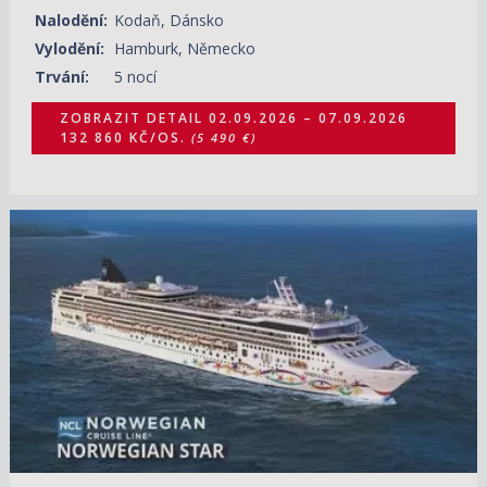
Nalodění:
Kodaň, Dánsko
Vylodění:
Hamburk, Německo
Trvání:
5 nocí
ZOBRAZIT DETAIL
02.09.2026 – 07.09.2026
132 860 KČ/OS.
(5 490 €)
03.09.2026 – 13.09.2026
ZOBRAZIT DETAIL
20 760 KČ/OS.
(858 €)