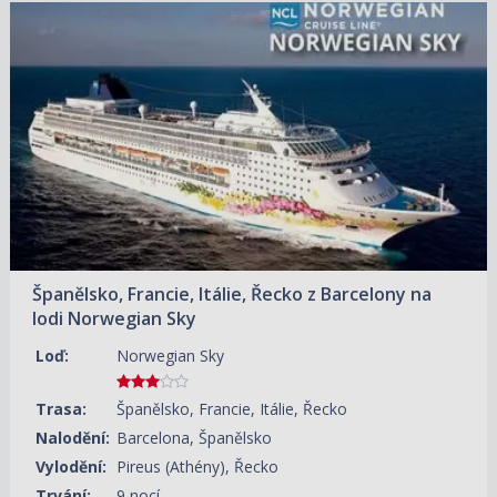
31.08.2026 – 09.09.2026
ZOBRAZIT DETAIL
17 620 KČ/OS.
(728 €)
Španělsko, Francie, Itálie, Řecko z Barcelony na
lodi Norwegian Sky
Loď:
Norwegian Sky
Trasa:
Španělsko, Francie, Itálie, Řecko
Nalodění:
Barcelona, Španělsko
Vylodění:
Pireus (Athény), Řecko
Trvání:
9 nocí