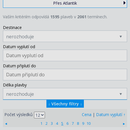
Přes Atlantik
Vaším kritériím odpovídá
1595
plaveb v
2061
termínech.
Destinace
nerozhoduje
Datum vyplutí od
Datum připlutí do
Délka plavby
nerozhoduje
↓
Všechny filtry
↓
↑
Počet výsledků
Cena
|
Datum vyplutí
1
2
3
4
5
6
7
8
9
10