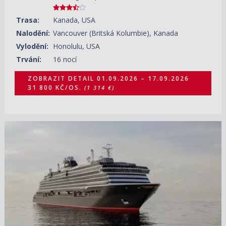
Trasa:
Kanada, USA
Nalodění:
Vancouver (Britská Kolumbie), Kanada
Vylodění:
Honolulu, USA
Trvání:
16 nocí
ZOBRAZIT DETAIL
01.09.2026 – 17.09.2026
31 800 KČ/OS.
(1 314 €)
02.09.2026 – 09.09.2026
ZOBRAZIT DETAIL
155 120 KČ/OS.
(6 410 €)