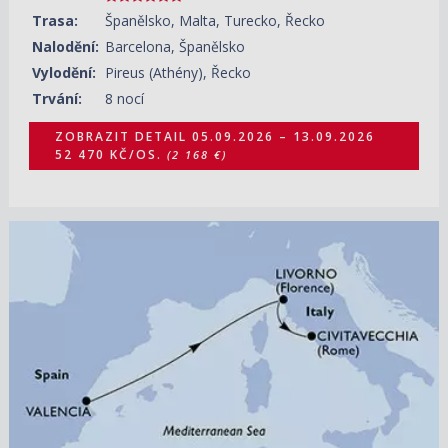
Trasa:
Španělsko, Malta, Turecko, Řecko
Nalodění:
Barcelona, Španělsko
Vylodění:
Pireus (Athény), Řecko
Trvání:
8 nocí
ZOBRAZIT DETAIL
05.09.2026 – 13.09.2026
52 470 KČ/OS.
(2 168 €)
05.09.2026 – 08.09.2026
ZOBRAZIT DETAIL
5 540 KČ/OS.
(229 €)