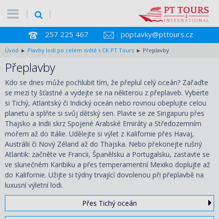
257 225 467
poptavky@pttours.cz
Úvod
Plavby lodí po celém světě s CK PT Tours
Přeplavby
Přeplavby
Kdo se dnes může pochlubit tím, že přeplul celý oceán? Zařaďte
se mezi ty šťastné a vydejte se na některou z přeplaveb. Vyberte
si Tichý, Atlantský či Indický oceán nebo rovnou obeplujte celou
planetu a splňte si svůj dětský sen. Plavte se ze Singapuru přes
Thajsko a Indii skrz Spojené Arabské Emiráty a Středozemním
mořem až do Itálie. Udělejte si výlet z Kalifornie přes Havaj,
Austrálii či Nový Zéland až do Thajska. Nebo překonejte rušný
Atlantik: začněte ve Francii, Španělsku a Portugalsku, zastavte se
ve slunečném Karibiku a přes temperamentní Mexiko doplujte až
do Kalifornie. Užijte si týdny trvající dovolenou při přeplavbě na
luxusní výletní lodi.
Přes Tichý oceán