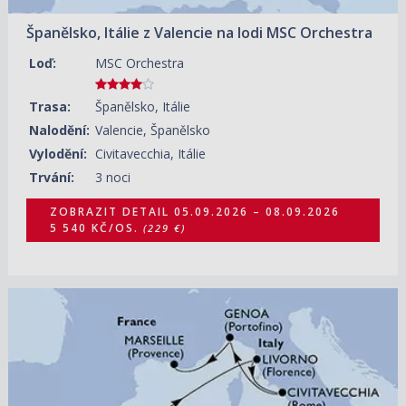
Španělsko, Itálie z Valencie na lodi MSC Orchestra
Loď:
MSC Orchestra
Trasa:
Španělsko, Itálie
Nalodění:
Valencie, Španělsko
Vylodění:
Civitavecchia, Itálie
Trvání:
3 noci
ZOBRAZIT DETAIL
05.09.2026 – 08.09.2026
5 540 KČ/OS.
(229 €)
05.09.2026 – 10.09.2026
ZOBRAZIT DETAIL
13 040 KČ/OS.
(539 €)