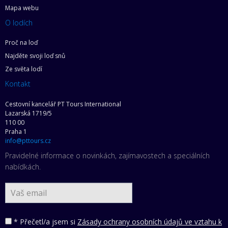
Mapa webu
O lodích
Proč na loď
Najděte svoji loď snů
Ze světa lodí
Kontakt
Cestovní kancelář PT Tours International
Lazarská 1719/5
110 00
Praha 1
info@pttours.cz
Pravidelné informace o novinkách, zajímavostech a speciálních
nabídkách.
* Přečetl/a jsem si
Zásady ochrany osobních údajů ve vztahu k