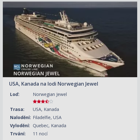
05.09.2026 – 16.09.2026
ZOBRAZIT DETAIL
23 720 KČ/OS.
(980 €)
USA, Kanada na lodi Norwegian Jewel
Loď:
Norwegian Jewel
Trasa:
USA, Kanada
Nalodění:
Filadelfie, USA
Vylodění:
Quebec, Kanada
Trvání:
11 nocí