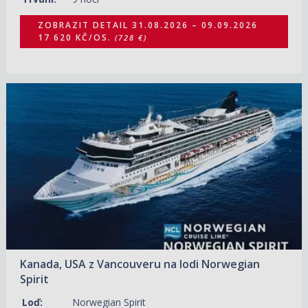
ZOBRAZIT DETAIL
31.08.2026 – 09.09.2026
17 620 KČ/OS.
(728 €)
01.09.2026 – 17.09.2026
ZOBRAZIT DETAIL
31 800 KČ/OS.
(1 314 €)
Kanada, USA z Vancouveru na lodi Norwegian
Spirit
Loď:
Norwegian Spirit