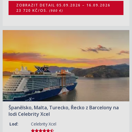
ZOBRAZIT DETAIL
05.09.2026 – 16.09.2026
23 720 KČ/OS.
(980 €)
05.09.2026 – 13.09.2026
ZOBRAZIT DETAIL
52 470 KČ/OS.
(2 168 €)
Španělsko, Malta, Turecko, Řecko z Barcelony na
lodi Celebrity Xcel
Loď:
Celebrity Xcel