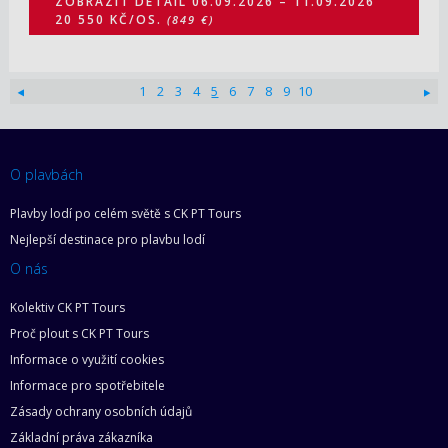
ZOBRAZIT DETAIL
06.09.2026 – 11.09.2026
20 550 KČ/OS.
(849 €)
1
2
3
4
5
6
7
8
9
10
O plavbách
Plavby lodí po celém světě s CK PT Tours
Nejlepší destinace pro plavbu lodí
O nás
Kolektiv CK PT Tours
Proč plout s CK PT Tours
Informace o využití cookies
Informace pro spotřebitele
Zásady ochrany osobních údajů
Základní práva zákazníka