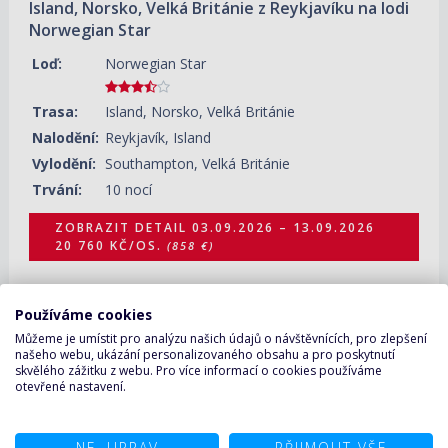
Island, Norsko, Velká Británie z Reykjavíku na lodi
Norwegian Star
Loď:
Norwegian Star
Trasa:
Island, Norsko, Velká Británie
Nalodění:
Reykjavík, Island
Vylodění:
Southampton, Velká Británie
Trvání:
10 nocí
ZOBRAZIT DETAIL
03.09.2026 – 13.09.2026
20 760 KČ/OS.
(858 €)
Používáme cookies
Můžeme je umístit pro analýzu našich údajů o návštěvnících, pro zlepšení
05.09.2026 – 14.09.2026
ZOBRAZIT DETAIL
našeho webu, ukázání personalizovaného obsahu a pro poskytnutí
119 310 KČ/OS.
(4 930 €)
skvělého zážitku z webu. Pro více informací o cookies používáme
otevřené nastavení.
NE, UPRAV
PŘIJMOUT VŠE