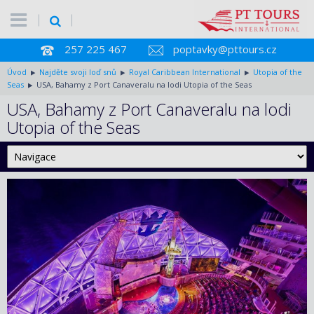
257 225 467
poptavky@pttours.cz
Úvod
Najděte svoji loď snů
Royal Caribbean International
Utopia of the
Seas
USA, Bahamy z Port Canaveralu na lodi Utopia of the Seas
USA, Bahamy z Port Canaveralu na lodi
Utopia of the Seas