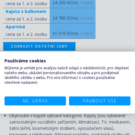
24 200 Kč/os.
cena za 1. a 2. osobu
(1 000 €)
Kajuta s balkonem
24 780 Kč/os.
cena za 1. a 2. osobu
(1 024 €)
Apartmá
31 510 Kč/os.
cena za 1. a 2. osobu
(1 302 €)
ZOBRAZIT OSTATNÍ CENY
Používáme cookies
KALKULAČKA A POPTÁVKA
Můžeme je umístit pro analýzu našich údajů o návštěvnících, pro zlepšení
PLAVBY ↑
našeho webu, ukázání personalizovaného obsahu a pro poskytnutí
skvělého zážitku z webu. Pro více informací o cookies používáme
otevřené nastavení.
CENA ZAHRNUJE
NE, UPRAV
PŘIJMOUT VŠE
Plavba:
Ubytování v kajutě vybrané kategorie. Kajuty jsou vybavené
samostatným sociálním zařízením, klimatizací, TV, minibarem,
šatní skříní, kosmetickým stolkem, vysoušečem vlasů,
trezorem a telefonem. P
řístavní poplatky, portýrské služby při