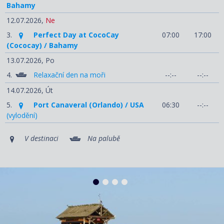
Bahamy
12.07.2026,
Ne
3.
Perfect Day at CocoCay
07:00
17:00
(Cococay) / Bahamy
13.07.2026,
Po
4.
Relaxační den na moři
--:--
--:--
14.07.2026,
Út
5.
Port Canaveral (Orlando) / USA
06:30
--:--
(vylodění)
V destinaci
Na palubě