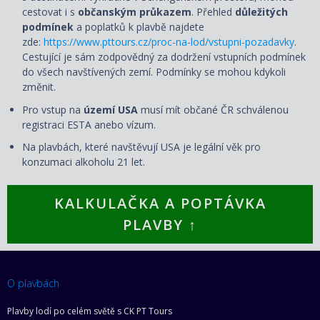
cestovat i s
občanským průkazem
. Přehled
důležitých
podmínek
a poplatků k plavbě najdete
zde:
https://www.pttours.cz/proc-na-lod/vstupni-pozadavky
.
Cestující je sám zodpovědný za dodržení vstupních podmínek
do všech navštívených zemí. Podmínky se mohou kdykoli
změnit.
Pro vstup na
území USA
musí mít občané ČR schválenou
registraci ESTA anebo vízum.
Na plavbách, které navštěvují USA je legální věk pro
konzumaci alkoholu 21 let.
KALKULAČKA A POPTÁVKA
PLAVBY ↑
O plavbách
Plavby lodí po celém světě s CK PT Tours