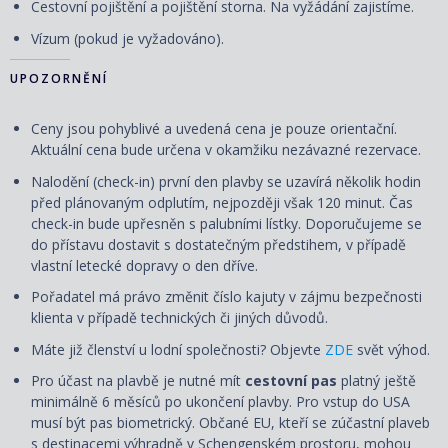
Cestovní pojištění a pojištění storna. Na vyžádání zajistíme.
Vízum (pokud je vyžadováno).
UPOZORNĚNÍ
Ceny jsou pohyblivé a uvedená cena je pouze orientační.
Aktuální cena bude určena v okamžiku nezávazné rezervace.
Nalodění (check-in) první den plavby se uzavírá několik hodin
před plánovaným odplutím, nejpozději však 120 minut. Čas
check-in bude upřesněn s palubními lístky. Doporučujeme se
do přístavu dostavit s dostatečným předstihem, v případě
vlastní letecké dopravy o den dříve.
Pořadatel má právo změnit číslo kajuty v zájmu bezpečnosti
klienta v případě technických či jiných důvodů.
Máte již členství u lodní společnosti? Objevte
ZDE
svět výhod.
Pro účast na plavbě je nutné mít
cestovní pas
platný ještě
minimálně 6 měsíců po ukončení plavby. Pro vstup do USA
musí být pas biometrický. Občané EU, kteří se zúčastní plaveb
s destinacemi výhradně v Schengenském prostoru, mohou