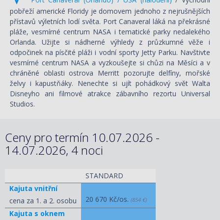
pobřeží americké Floridy je domovem jednoho z nejrušnějších
přístavů výletních lodí světa. Port Canaveral láká na překrásné
pláže, vesmírné centrum NASA i tematické parky nedalekého
Orlanda. Užijte si nádherné výhledy z průzkumné věže i
odpočinek na písčité pláži i vodní sporty Jetty Parku. Navštivte
vesmírné centrum NASA a vyzkoušejte si chůzi na Měsíci a v
chráněné oblasti ostrova Merritt pozorujte delfíny, mořské
želvy i kapustňáky. Nenechte si ujít pohádkový svět Walta
Disneyho ani filmové atrakce zábavního rezortu Universal
Studios.
Ceny pro termín 10.07.2026 -
14.07.2026, 4 noci
STANDARD
Kajuta vnitřní
20 670 Kč/os.
cena za 1. a 2. osobu
(854 €)
Kajuta s oknem