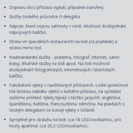
Dopravu do/z přístavu vyplutí, případné transfery.
Služby českého průvodce či delegáta
Nápoje, které nejsou zahrnuty v ceně. Možnost doobjednání
nápojových balíčků.
Stravu ve speciálních restauracích na lodi (za poplatek) a
stravu mimo loď.
Nadstandardní služby - prádelna, fotograf, internet, salón
krásy, lékařské služby na lodi apod. Na lodi možnost
doobjednání fotografických, internetových i lázeňských
balíčků.
Fakultativní výlety v navštívených přístavech. Lodní společnost
má širokou nabídku výletů v každém přístavu, na vyžádání
zašleme přehled. Výlety bývají v těchto jazycích: angličtina,
španělština, italština, francouzština, němčina. Na plavbách s
českým delegátem se konají výlety v češtině.
Spropitné pro obsluhu na lodi: cca 18 USD/osoba/noc, pro
hosty apartmá: cca 20,5 USD/osoba/noc.