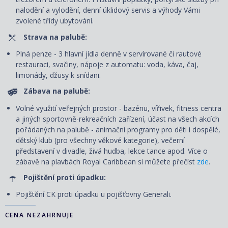
nalodění a vylodění, denní úklidový servis
a výhody Vámi
zvolené třídy ubytování.
Strava na palubě:
Plná penze - 3 hlavní jídla denně v servírované či rautové
restauraci, svačiny, nápoje z automatu: voda, káva, čaj,
limonády, džusy k snídani.
Zábava na palubě:
Volné využití veřejných prostor - bazénu, vířivek, fitness centra
a jiných sportovně-rekreačních zařízení, účast na všech akcích
pořádaných na palubě - animační programy pro děti i dospělé,
dětský klub (pro všechny věkové kategorie), večerní
představení v divadle, živá hudba, lekce tance apod. Více o
zábavě na plavbách Royal Caribbean si můžete přečíst
zde
.
Pojištění proti úpadku:
Pojištění CK proti úpadku u pojišťovny Generali.
CENA NEZAHRNUJE