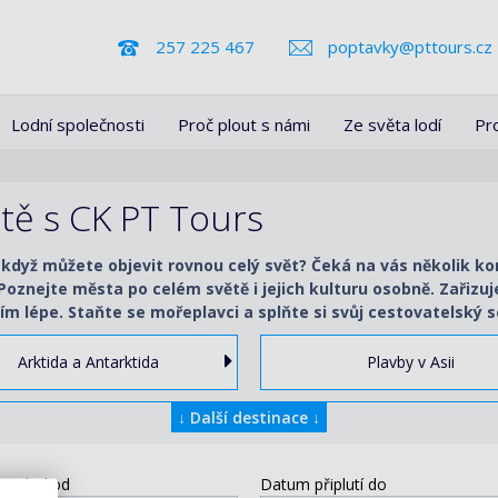
257 225 467
poptavky@pttours.cz
Lodní společnosti
Proč plout s námi
Ze světa lodí
Pr
ětě s CK PT Tours
 když můžete objevit rovnou celý svět? Čeká na vás několik k
. Poznejte města po celém světě i jejich kulturu osobně. Zařiz
ím lépe. Staňte se mořeplavci a splňte si svůj cestovatelský s
Arktida a Antarktida
Plavby v Asii
↓
Další destinace
↓
vyplutí od
Datum připlutí do