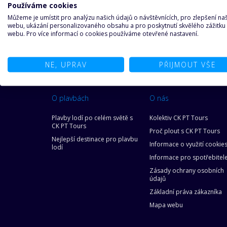
Používáme cookies
nerozhoduje
Můžeme je umístit pro analýzu našich údajů o návštěvnících, pro zlepšení n
webu, ukázání personalizovaného obsahu a pro poskytnutí skvělého zážitku
webu. Pro více informací o cookies používáme otevřené nastavení.
NE, UPRAV
PŘIJMOUT VŠE
O plavbách
O nás
Plavby lodí po celém světě s
Kolektiv CK PT Tours
CK PT Tours
Proč plout s CK PT Tours
Nejlepší destinace pro plavbu
Informace o využití cookie
lodí
Informace pro spotřebitel
Zásady ochrany osobních
údajů
Základní práva zákazníka
Mapa webu