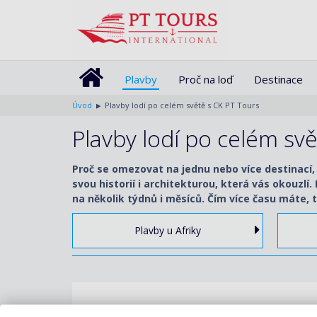
Plavby
Proč na loď
Destinace
Úvod
Plavby lodí po celém světě s CK PT Tours
Plavby lodí po celém sv
Proč se omezovat na jednu nebo více destinací,
svou historií i architekturou, která vás okouzlí
na několik týdnů i měsíců. Čím více času máte, t
Plavby u Afriky
Destinace
Datum 