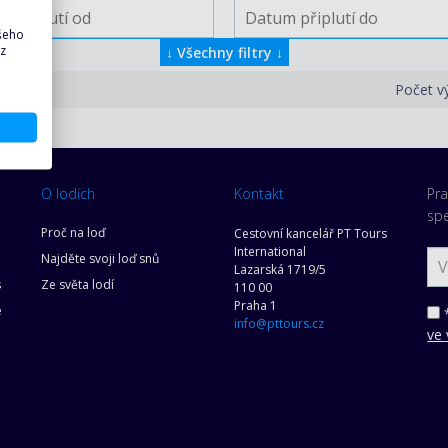
ašeho
 z
↓
Všechny filtry
↓
Počet v
O lodích
Kontakt
Pra
spe
Proč na loď
Cestovní kancelář PT Tours
International
Najděte svoji loď snů
Lazarská 1719/5
s
Ze světa lodí
110 00
Praha 1
e
*
info@pttours.cz
ve 