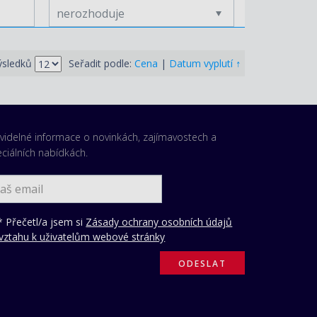
nerozhoduje
↑
ýsledků
Seřadit podle:
Cena
|
Datum vyplutí
videlné informace o novinkách, zajímavostech a
ciálních nabídkách.
 Přečetl/a jsem si
Zásady ochrany osobních údajů
vztahu k uživatelům webové stránky