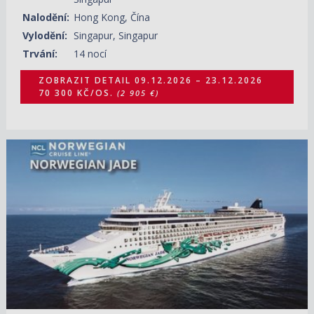
Nalodění:
Hong Kong, Čína
Vylodění:
Singapur, Singapur
Trvání:
14 nocí
ZOBRAZIT DETAIL
09.12.2026 – 23.12.2026
70 300 KČ/OS.
(2 905 €)
23.12.2026 – 03.01.2027
ZOBRAZIT DETAIL
61 710 KČ/OS.
(2 550 €)