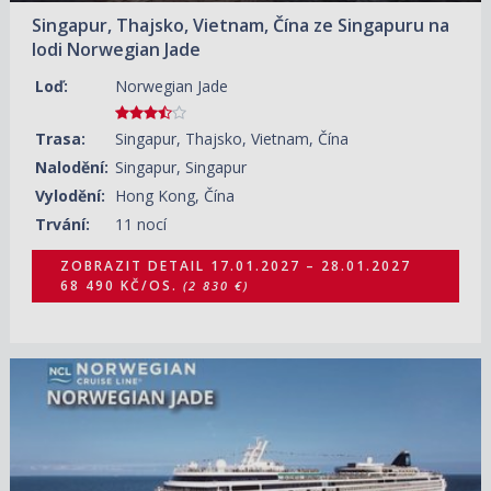
Singapur, Thajsko, Vietnam, Čína ze Singapuru na
lodi Norwegian Jade
Loď:
Norwegian Jade
Trasa:
Singapur, Thajsko, Vietnam, Čína
Nalodění:
Singapur, Singapur
Vylodění:
Hong Kong, Čína
Trvání:
11 nocí
ZOBRAZIT DETAIL
17.01.2027 – 28.01.2027
68 490 KČ/OS.
(2 830 €)
28.01.2027 – 09.02.2027
ZOBRAZIT DETAIL
65 220 KČ/OS.
(2 695 €)
03.01.2028 – 15.01.2028
ZOBRAZIT DETAIL
42 590 KČ/OS.
(1 760 €)