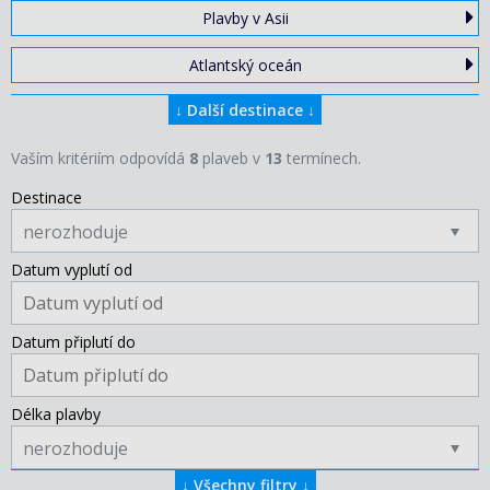
Plavby v Asii
Atlantský oceán
↓
Další destinace
↓
Vaším kritériím odpovídá
8
plaveb v
13
termínech.
Destinace
nerozhoduje
Datum vyplutí od
Datum připlutí do
Délka plavby
nerozhoduje
↓
Všechny filtry
↓