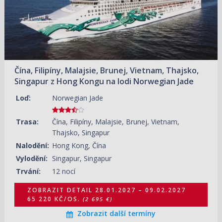
28.01.2028 – 09.02.2028
ZOBRAZIT DETAIL
45 500 KČ/OS.
(1 880 €)
Čína, Filipíny, Malajsie, Brunej, Vietnam, Thajsko,
Singapur z Hong Kongu na lodi Norwegian Jade
Loď:
Norwegian Jade
Trasa:
Čína, Filipíny, Malajsie, Brunej, Vietnam,
Thajsko, Singapur
Nalodění:
Hong Kong, Čína
Vylodění:
Singapur, Singapur
Trvání:
12 nocí
ZOBRAZIT DETAIL
28.01.2027 – 09.02.2027
65 220 KČ/OS.
(2 695 €)
Zobrazit další termíny