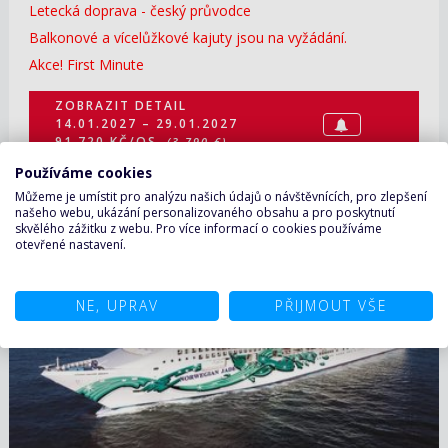
Letecká doprava - český průvodce
Balkonové a v
ícelůžkové kajuty jsou na vyžádání.
Akce! First Minute
ZOBRAZIT DETAIL
14.01.2027 – 29.01.2027
91 720 KČ/OS.
(3 790 €)
Používáme cookies
Můžeme je umístit pro analýzu našich údajů o návštěvnících, pro zlepšení
našeho webu, ukázání personalizovaného obsahu a pro poskytnutí
skvělého zážitku z webu. Pro více informací o cookies používáme
17.01.2027 – 28.01.2027
ZOBRAZIT DETAIL
otevřené nastavení.
68 490 KČ/OS.
(2 830 €)
NE, UPRAV
PŘIJMOUT VŠE