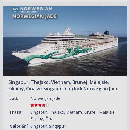
09.02.2027 – 22.02.2027
ZOBRAZIT DETAIL
80 710 KČ/OS.
(3 335 €)
21.12.2027 – 03.01.2028
ZOBRAZIT DETAIL
51 180 KČ/OS.
(2 115 €)
15.01.2028 – 28.01.2028
ZOBRAZIT DETAIL
47 800 KČ/OS.
(1 975 €)
09.02.2028 – 22.02.2028
ZOBRAZIT DETAIL
50 220 KČ/OS.
(2 075 €)
Singapur, Thajsko, Vietnam, Brunej, Malajsie,
Filipíny, Čína ze Singapuru na lodi Norwegian Jade
Loď:
Norwegian Jade
Trasa:
Singapur, Thajsko, Vietnam, Brunej, Malajsie,
Filipíny, Čína
Nalodění:
Singapur, Singapur