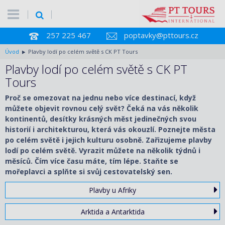
257 225 467
poptavky@pttours.cz
Úvod
Plavby lodí po celém světě s CK PT Tours
Plavby lodí po celém světě s CK PT
Tours
Proč se omezovat na jednu nebo více destinací, když
můžete objevit rovnou celý svět? Čeká na vás několik
kontinentů, desítky krásných měst jedinečných svou
historií i architekturou, která vás okouzlí. Poznejte města
po celém světě i jejich kulturu osobně. Zařizujeme plavby
lodí po celém světě. Vyrazit můžete na několik týdnů i
měsíců. Čím více času máte, tím lépe. Staňte se
mořeplavci a splňte si svůj cestovatelský sen.
Plavby u Afriky
Arktida a Antarktida