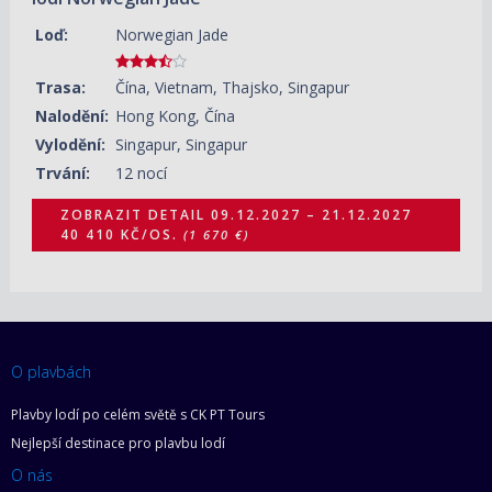
Loď:
Norwegian Jade
Trasa:
Čína, Vietnam, Thajsko, Singapur
Nalodění:
Hong Kong, Čína
Vylodění:
Singapur, Singapur
Trvání:
12 nocí
ZOBRAZIT DETAIL
09.12.2027 – 21.12.2027
40 410 KČ/OS.
(1 670 €)
O plavbách
Plavby lodí po celém světě s CK PT Tours
Nejlepší destinace pro plavbu lodí
O nás