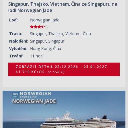
Singapur, Thajsko, Vietnam, Čína ze Singapuru na
lodi Norwegian Jade
Loď:
Norwegian Jade
Trasa:
Singapur, Thajsko, Vietnam, Čína
Nalodění:
Singapur, Singapur
Vylodění:
Hong Kong, Čína
Trvání:
11 nocí
ZOBRAZIT DETAIL
23.12.2026 – 03.01.2027
61 710 KČ/OS.
(2 550 €)
03.01.2027 – 17.01.2027
ZOBRAZIT DETAIL
81 920 KČ/OS.
(3 385 €)