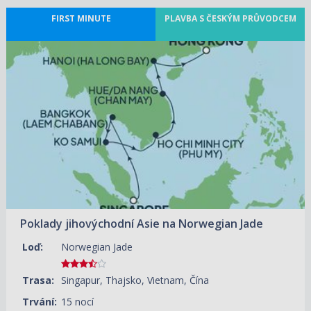
FIRST MINUTE
PLAVBA S ČESKÝM PRŮVODCEM
ZOBRAZIT DETAIL
14.01.2027 – 29.01.2027
91 720 KČ/OS.
(3 790 €)
Poklady jihovýchodní Asie na Norwegian Jade
Loď:
Norwegian Jade
Trasa:
Singapur, Thajsko, Vietnam, Čína
Trvání:
15 nocí