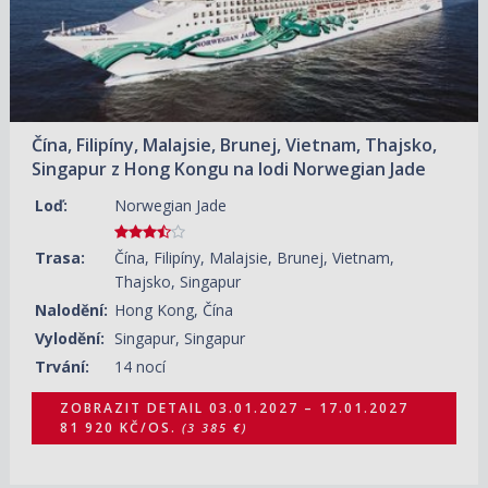
Čína, Filipíny, Malajsie, Brunej, Vietnam, Thajsko,
Singapur z Hong Kongu na lodi Norwegian Jade
Loď:
Norwegian Jade
Trasa:
Čína, Filipíny, Malajsie, Brunej, Vietnam,
Thajsko, Singapur
Nalodění:
Hong Kong, Čína
Vylodění:
Singapur, Singapur
Trvání:
14 nocí
ZOBRAZIT DETAIL
03.01.2027 – 17.01.2027
81 920 KČ/OS.
(3 385 €)