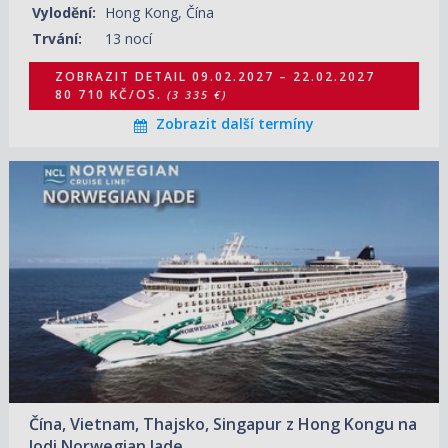
Vylodění:
Hong Kong, Čína
Trvání:
13 nocí
ZOBRAZIT DETAIL
09.02.2027 – 22.02.2027
80 710 KČ/OS.
(3 335 €)
Zobrazit další termíny
09.12.2027 – 21.12.2027
ZOBRAZIT DETAIL
40 410 KČ/OS.
(1 670 €)
Čína, Vietnam, Thajsko, Singapur z Hong Kongu na
lodi Norwegian Jade