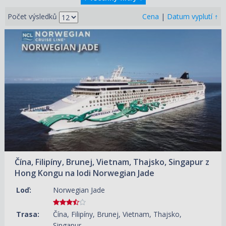
↑
Počet výsledků
Cena
|
Datum vyplutí
09.12.2026 – 23.12.2026
ZOBRAZIT DETAIL
70 300 KČ/OS.
(2 905 €)
Čína, Filipíny, Brunej, Vietnam, Thajsko, Singapur z
Hong Kongu na lodi Norwegian Jade
Loď:
Norwegian Jade
Trasa:
Čína, Filipíny, Brunej, Vietnam, Thajsko,
Singapur