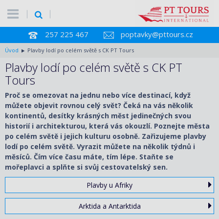
257 225 467
poptavky@pttours.cz
Úvod
Plavby lodí po celém světě s CK PT Tours
Plavby lodí po celém světě s CK PT
Tours
Proč se omezovat na jednu nebo více destinací, když
můžete objevit rovnou celý svět? Čeká na vás několik
kontinentů, desítky krásných měst jedinečných svou
historií i architekturou, která vás okouzlí. Poznejte města
po celém světě i jejich kulturu osobně. Zařizujeme plavby
lodí po celém světě. Vyrazit můžete na několik týdnů i
měsíců. Čím více času máte, tím lépe. Staňte se
mořeplavci a splňte si svůj cestovatelský sen.
Plavby u Afriky
Arktida a Antarktida