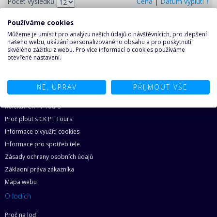
↑
Počet výsledků
Cena
|
Datum vyplutí
Používáme cookies
Můžeme je umístit pro analýzu našich údajů o návštěvnících, pro zlepšení
O plavbách
našeho webu, ukázání personalizovaného obsahu a pro poskytnutí
skvělého zážitku z webu. Pro více informací o cookies používáme
otevřené nastavení.
Plavby lodí po celém světě s CK PT Tours
Nejlepší destinace pro plavbu lodí
NE, UPRAV
PŘIJMOUT VŠE
O nás
Kolektiv CK PT Tours
Proč plout s CK PT Tours
Informace o využití cookies
Informace pro spotřebitele
Zásady ochrany osobních údajů
Základní práva zákazníka
Mapa webu
O lodích
Proč na loď