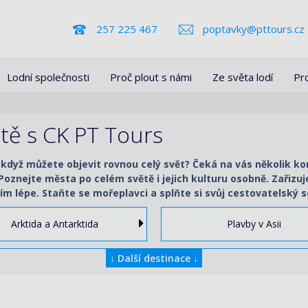
257 225 467
poptavky@pttours.cz
Lodní společnosti
Proč plout s námi
Ze světa lodí
Pr
ětě s CK PT Tours
 když můžete objevit rovnou celý svět? Čeká na vás několik k
. Poznejte města po celém světě i jejich kulturu osobně. Zařiz
ím lépe. Staňte se mořeplavci a splňte si svůj cestovatelský s
Arktida a Antarktida
Plavby v Asii
↓
Další destinace
↓