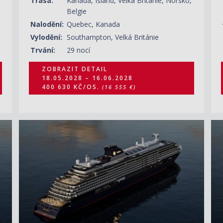
Trasa:
Kanada, Island, Velká Británie, Norsko,
Belgie
Nalodění:
Quebec, Kanada
Vylodění:
Southampton, Velká Británie
Trvání:
29 nocí
ZOBRAZIT DETAIL
18.05.2028 – 16.06.2028
400 630 KČ/OS.
(16 555 €)
ZOBRAZIT DETAIL
30.06.2028 – 16.07.2028
236 310 KČ/OS.
(9 765 €)