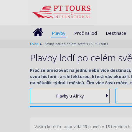
Plavby
Proč na loď
Destinace
Úvod
Plavby lodí po celém světě s CK PT Tours
Plavby lodí po celém sv
Proč se omezovat na jednu nebo více destinací,
svou historií i architekturou, která vás okouzlí
na několik týdnů i měsíců. Čím více času máte, t
Plavby u Afriky
Vaším kritériím odpovídá
13
plaveb v
13
termínech.