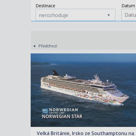
Destinace
Datum 
nerozhoduje
Předchozí
ZOBRAZIT DETAIL
03.06.2027 – 13.06.2027
50 090 KČ/OS.
(2 070 €)
Velká Británie, Irsko ze Southamptonu na