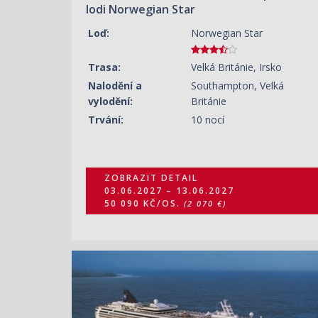
lodi Norwegian Star
Loď:
Norwegian Star
Trasa:
Velká Británie, Irsko
Nalodění a
Southampton, Velká
vylodění:
Británie
Trvání:
10 nocí
ZOBRAZIT DETAIL
03.06.2027 – 13.06.2027
50 090 KČ/OS.
(2 070 €)
ZOBRAZIT DETAIL
15.07.2027 – 25.07.2027
46 830 KČ/OS.
(1 935 €)