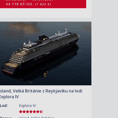
44 170 KČ/OS.
(1 825 €)
ZOBRAZIT DETAIL
28.05.2028 – 05.06.2028
116 520 KČ/OS.
(4 815 €)
Island, Velká Británie z Reykjavíku na lodi
Explora IV
Loď:
Explora IV