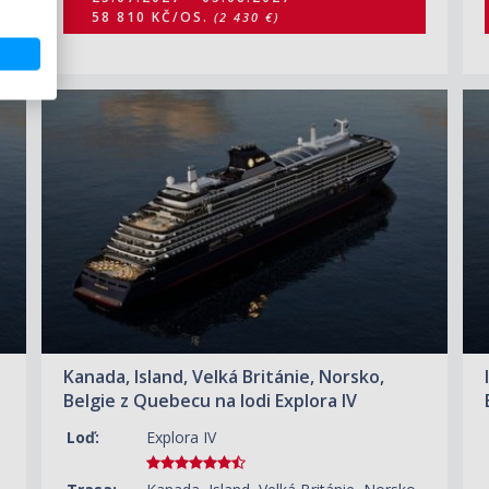
58 810 KČ/OS.
(2 430 €)
ZOBRAZIT DETAIL
18.05.2028 – 16.06.2028
400 630 KČ/OS.
(16 555 €)
Kanada, Island, Velká Británie, Norsko,
Belgie z Quebecu na lodi Explora IV
Loď:
Explora IV