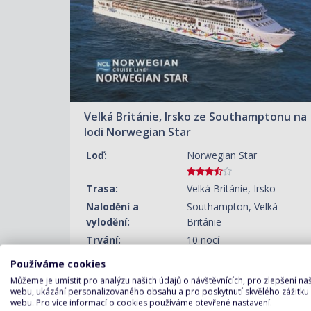
Velká Británie, Irsko ze Southamptonu na
lodi Norwegian Star
Loď:
Norwegian Star
Trasa:
Velká Británie, Irsko
Nalodění a
Southampton, Velká
vylodění:
Británie
Trvání:
10 nocí
Používáme cookies
Můžeme je umístit pro analýzu našich údajů o návštěvnících, pro zlepšení n
webu, ukázání personalizovaného obsahu a pro poskytnutí skvělého zážitku
ZOBRAZIT DETAIL
webu. Pro více informací o cookies používáme otevřené nastavení.
15.07.2027 – 25.07.2027