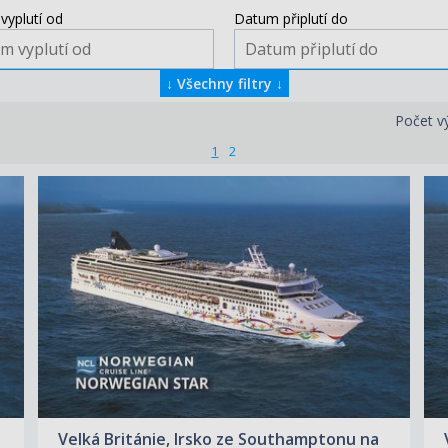
vyplutí od
Datum připlutí do
↓
Všechny filtry
↓
Počet v
1
2
ZOBRAZIT DETAIL
24.06.2027 – 04.07.2027
47 920 KČ/OS.
(1 980 €)
Velká Británie, Irsko ze Southamptonu na