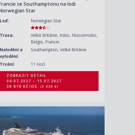
Francie ze Southamptonu na lodi
Norwegian Star
Loď:
Norwegian Star
Trasa:
Velká Británie, Irsko, Nizozemsko,
Belgie, Francie
Nalodění a
Southampton, Velká Británie
vylodění:
Trvání:
11 nocí
ZOBRAZIT DETAIL
04.07.2027 – 15.07.2027
58 810 KČ/OS.
(2 430 €)
ZOBRAZIT DETAIL
26.08.2027 – 05.09.2027
44 170 KČ/OS.
(1 825 €)