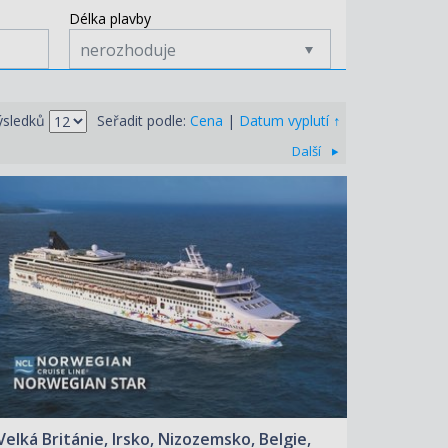
Délka plavby
nerozhoduje
↑
ýsledků
Seřadit podle:
Cena
|
Datum vyplutí
Další
ZOBRAZIT DETAIL
04.07.2027 – 15.07.2027
58 810 KČ/OS.
(2 430 €)
Velká Británie, Irsko, Nizozemsko, Belgie,