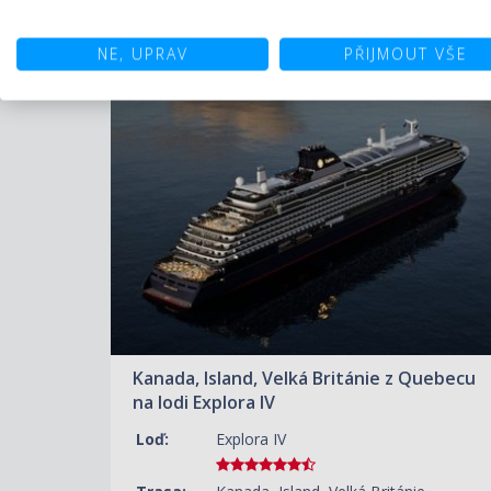
46 830 KČ/OS.
(1 935 €)
NE, UPRAV
PŘIJMOUT VŠE
ZOBRAZIT DETAIL
18.05.2028 – 05.06.2028
245 630 KČ/OS.
(10 150 €)
Kanada, Island, Velká Británie z Quebecu
na lodi Explora IV
Loď:
Explora IV