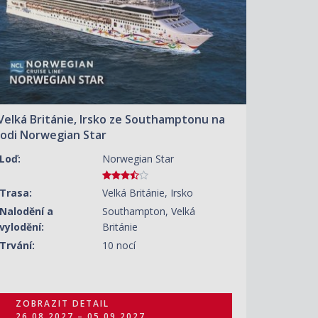
Velká Británie, Irsko ze Southamptonu na
lodi Norwegian Star
Loď:
Norwegian Star
Trasa:
Velká Británie, Irsko
Nalodění a
Southampton, Velká
vylodění:
Británie
Trvání:
10 nocí
ZOBRAZIT DETAIL
26.08.2027 – 05.09.2027