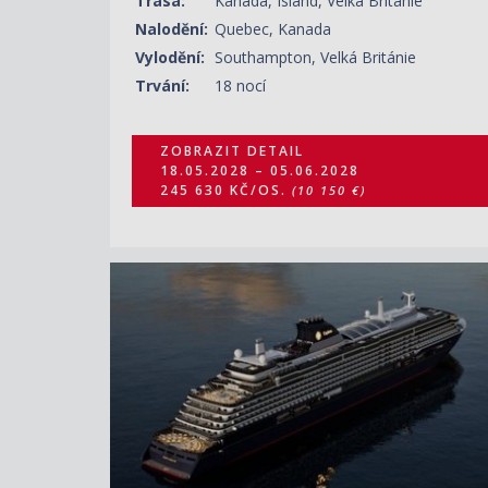
Trasa:
Kanada, Island, Velká Británie
Nalodění:
Quebec, Kanada
Vylodění:
Southampton, Velká Británie
Trvání:
18 nocí
ZOBRAZIT DETAIL
18.05.2028 – 05.06.2028
245 630 KČ/OS.
(10 150 €)
ZOBRAZIT DETAIL
28.05.2028 – 16.06.2028
265 110 KČ/OS.
(10 955 €)