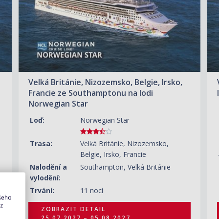
Velká Británie, Nizozemsko, Belgie, Irsko,
Francie ze Southamptonu na lodi
Norwegian Star
Loď:
Norwegian Star
Trasa:
Velká Británie, Nizozemsko,
Belgie, Irsko, Francie
Nalodění a
Southampton, Velká Británie
vylodění:
Trvání:
11 nocí
ašeho
 z
ZOBRAZIT DETAIL
25.07.2027 – 05.08.2027