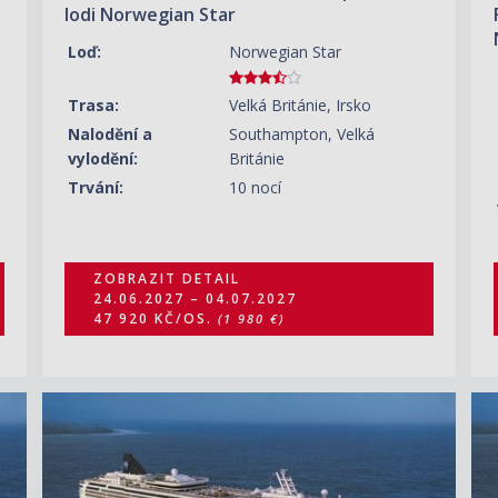
lodi Norwegian Star
Loď:
Norwegian Star
Trasa:
Velká Británie, Irsko
Nalodění a
Southampton, Velká
vylodění:
Británie
Trvání:
10 nocí
ZOBRAZIT DETAIL
24.06.2027 – 04.07.2027
47 920 KČ/OS.
(1 980 €)
ZOBRAZIT DETAIL
25.07.2027 – 05.08.2027
58 810 KČ/OS.
(2 430 €)