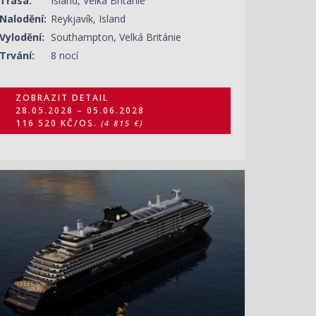
Trasa:
Island, Velká Británie
Nalodění:
Reykjavík, Island
Vylodění:
Southampton, Velká Británie
Trvání:
8 nocí
ZOBRAZIT DETAIL
28.05.2028 – 05.06.2028
116 520 KČ/OS.
(4 815 €)
ZOBRAZIT DETAIL
07.07.2028 – 16.07.2028
140 720 KČ/OS.
(5 815 €)