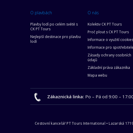
O plavbách
O nás
Plavby lodí po celém světě s
Kolektiv CK PT Tours
CK PT Tours
Proč plout s CK PT Tours
Nejlepší destinace pro plavbu
Informace o využití cookie
lodí
Informace pro spotřebitel
Zásady ochrany osobních
údajů
Základní práva zákazníka
Mapa webu
Zákaznická linka:
Po – Pá od 9:00 – 17:0
Cestovní kancelář PT Tours International • Lazarská 171