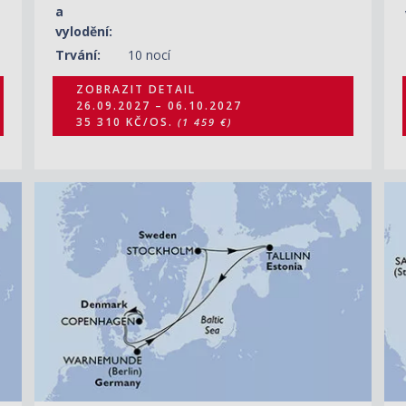
a
vylodění:
Trvání:
10 nocí
ZOBRAZIT DETAIL
26.09.2027 – 06.10.2027
35 310 KČ/OS.
(1 459 €)
ZOBRAZIT DETAIL
14.06.2028 – 20.06.2028
22 720 KČ/OS.
(939 €)