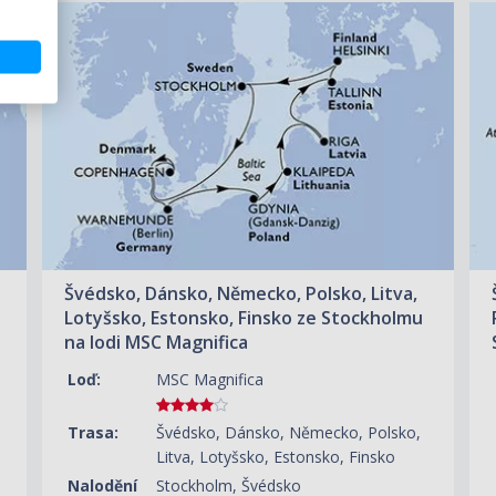
ZOBRAZIT DETAIL
26.09.2027 – 06.10.2027
35 310 KČ/OS.
(1 459 €)
Švédsko, Dánsko, Německo, Polsko, Litva,
Lotyšsko, Estonsko, Finsko ze Stockholmu
na lodi MSC Magnifica
Loď:
MSC Magnifica
Trasa:
Švédsko, Dánsko, Německo, Polsko,
Litva, Lotyšsko, Estonsko, Finsko
Nalodění
Stockholm, Švédsko