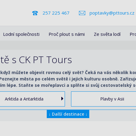
257 225 467
poptavky@pttours.cz
Lodní společnosti
Proč plout s námi
Ze světa lodí
Pr
ětě s CK PT Tours
 když můžete objevit rovnou celý svět? Čeká na vás několik k
. Poznejte města po celém světě i jejich kulturu osobně. Zařiz
ím lépe. Staňte se mořeplavci a splňte si svůj cestovatelský s
Arktida a Antarktida
Plavby v Asii
↓
Další destinace
↓