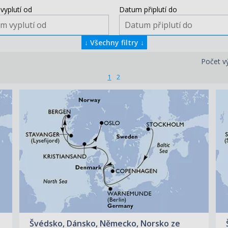
vyplutí od
Datum připlutí do
↓
Všechny filtry
↓
Počet v
1
2
ZOBRAZIT DETAIL
01.07.2027 – 09.07.2027
28 290 KČ/OS.
(1 169 €)
Švédsko, Dánsko, Německo, Norsko ze