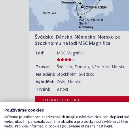
Švédsko, Dánsko, Německo, Norsko ze
Stockholmu na lodi MSC Magnifica
Loď:
MSC Magnifica
Trasa:
Švédsko, Dánsko, Německo, Norsko
Nalodění:
Stockholm, Švédsko
Vylodění:
Oslo, Norsko
Trvání:
8 nocí
ZOBRAZIT DETAIL
29.07.2027 – 06.08.2027
Používáme cookies
30 950 KČ/OS.
(1 279 €)
Můžeme je umístit pro analýzu našich údajů o návštěvnících, pro zlepšení n
webu, ukázání personalizovaného obsahu a pro poskytnutí skvělého zážitku
webu. Pro více informací o cookies používáme otevřené nastavení.