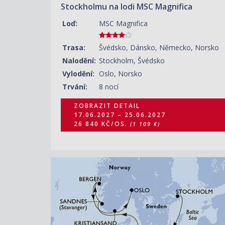
Stockholmu na lodi MSC Magnifica
Loď:
MSC Magnifica
Trasa:
Švédsko, Dánsko, Německo, Norsko
Nalodění:
Stockholm, Švédsko
Vylodění:
Oslo, Norsko
Trvání:
8 nocí
ZOBRAZIT DETAIL
17.06.2027 – 25.06.2027
26 840 KČ/OS.
(1 109 €)
ZOBRAZIT DETAIL
29.07.2027 – 06.08.2027
30 950 KČ/OS.
(1 279 €)