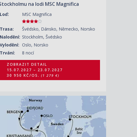
Stockholmu na lodi MSC Magnifica
Loď:
MSC Magnifica
Trasa:
Švédsko, Dánsko, Německo, Norsko
Nalodění:
Stockholm, Švédsko
Vylodění:
Oslo, Norsko
Trvání:
8 nocí
ZOBRAZIT DETAIL
15.07.2027 – 23.07.2027
30 950 KČ/OS.
(1 279 €)
ZOBRAZIT DETAIL
26.08.2027 – 03.09.2027
25 870 KČ/OS.
(1 069 €)