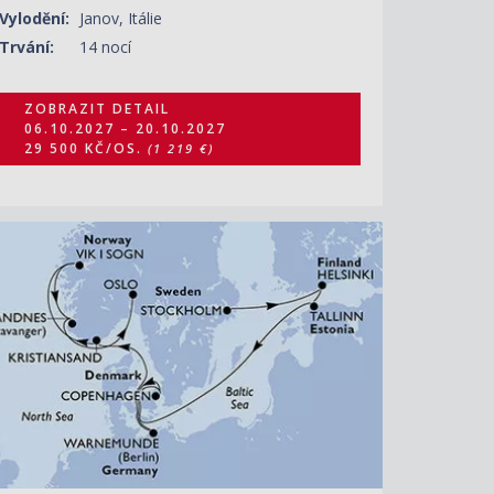
Vylodění:
Janov, Itálie
Trvání:
14 nocí
ZOBRAZIT DETAIL
06.10.2027 – 20.10.2027
29 500 KČ/OS.
(1 219 €)
ZOBRAZIT DETAIL
20.06.2028 – 30.06.2028
34 820 KČ/OS.
(1 439 €)