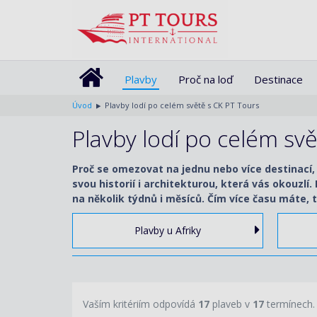
Plavby
Proč na loď
Destinace
Úvod
Plavby lodí po celém světě s CK PT Tours
Plavby lodí po celém sv
Proč se omezovat na jednu nebo více destinací,
svou historií i architekturou, která vás okouzlí
na několik týdnů i měsíců. Čím více času máte, t
Plavby u Afriky
Vaším kritériím odpovídá
17
plaveb v
17
termínech.