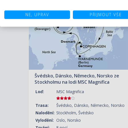
ZOBRAZIT DETAIL
NE, UPRAV
PŘIJMOUT VŠE
09.09.2027 – 17.09.2027
22 970 KČ/OS.
(949 €)
Švédsko, Dánsko, Německo, Norsko ze
Stockholmu na lodi MSC Magnifica
Loď:
MSC Magnifica
Trasa:
Švédsko, Dánsko, Německo, Norsko
Nalodění:
Stockholm, Švédsko
Vylodění:
Oslo, Norsko
Trvání:
8 nocí