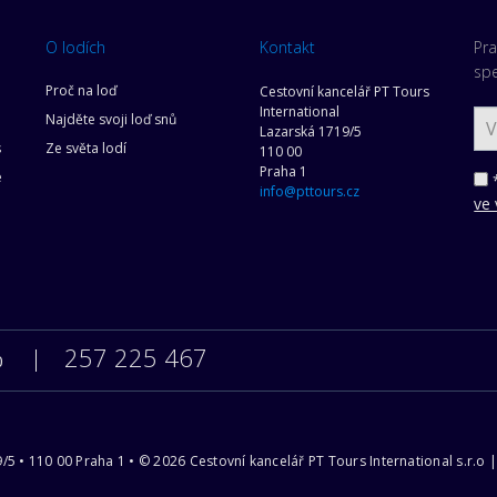
O lodích
Kontakt
Pra
spe
Proč na loď
Cestovní kancelář PT Tours
International
Najděte svoji loď snů
Lazarská 1719/5
s
Ze světa lodí
110 00
Praha 1
e
*
info@pttours.cz
ve 
257 225 467
0
9/5 • 110 00 Praha 1 • © 2026 Cestovní kancelář PT Tours International s.r.o