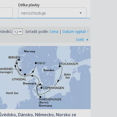
Délka plavby
nerozhoduje
↑
ýsledků
Seřadit podle:
Cena
|
Datum vyplutí
Další
ZOBRAZIT DETAIL
15.07.2027 – 23.07.2027
30 950 KČ/OS.
(1 279 €)
Švédsko, Dánsko, Německo, Norsko ze