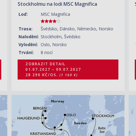
Stockholmu na lodi MSC Magnifica
Loď:
MSC Magnifica
Trasa:
Švédsko, Dánsko, Německo, Norsko
Nalodění:
Stockholm, Švédsko
Vylodění:
Oslo, Norsko
Trvání:
8 nocí
ZOBRAZIT DETAIL
01.07.2027 – 09.07.2027
28 290 KČ/OS.
(1 169 €)
ZOBRAZIT DETAIL
12.08.2027 – 20.08.2027
30 950 KČ/OS.
(1 279 €)