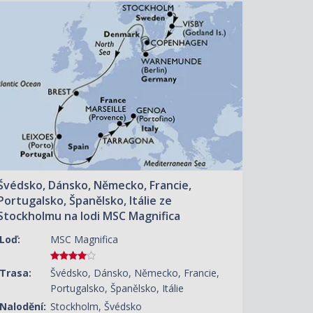
ZOBRAZIT DETAIL
06.10.2027 – 20.10.2027
29 500 KČ/OS.
(1 219 €)
Švédsko, Dánsko, Německo, Francie,
Portugalsko, Španělsko, Itálie ze
Stockholmu na lodi MSC Magnifica
Loď:
MSC Magnifica
Trasa:
Švédsko, Dánsko, Německo, Francie,
Portugalsko, Španělsko, Itálie
Nalodění:
Stockholm, Švédsko