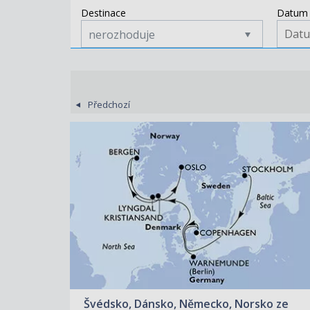
Destinace
Datum 
nerozhoduje
Předchozí
ZOBRAZIT DETAIL
17.06.2027 – 25.06.2027
26 840 KČ/OS.
(1 109 €)
Švédsko, Dánsko, Německo, Norsko ze