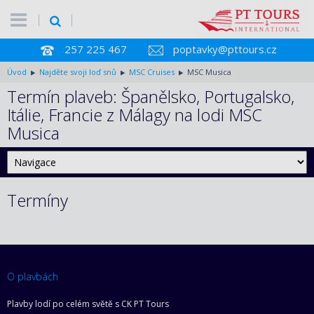
257 225 467
poptavky@pttours.cz
Úvod
Najděte svoji loď snů
MSC Cruises
MSC Musica
Termín plaveb: Španělsko, Portugalsko,
Itálie, Francie z Málagy na lodi MSC
Musica
Termíny
O plavbách
Plavby lodí po celém světě s CK PT Tours