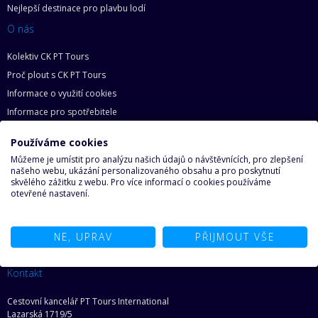
Nejlepší destinace pro plavbu lodí
O nás
Kolektiv CK PT Tours
Proč plout s CK PT Tours
Informace o využití cookies
Informace pro spotřebitele
Zásady ochrany osobních údajů
Používáme cookies
Základní práva zákazníka
Můžeme je umístit pro analýzu našich údajů o návštěvnících, pro zlepšení
Mapa webu
našeho webu, ukázání personalizovaného obsahu a pro poskytnutí
skvělého zážitku z webu. Pro více informací o cookies používáme
O lodích
otevřené nastavení.
Proč na loď
Najděte svoji loď snů
NE, UPRAV
PŘIJMOUT VŠE
Ze světa lodí
Kontakt
Cestovní kancelář PT Tours International
Lazarská 1719/5