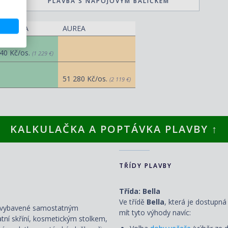
PLAVBA S NÁPOJOVÝM BALÍČKEM
TASTICA
AUREA
40 Kč/os.
(1 229 €)
51 280 Kč/os.
(2 119 €)
KALKULAČKA A POPTÁVKA PLAVBY ↑
TŘÍDY PLAVBY
Třída: Bella
Ve třídě
Bella
, která je dostupná
ou vybavené samostatným
mít tyto výhody navíc:
atní skříní, kosmetickým stolkem,