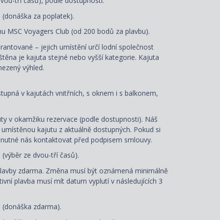
vou-tří časů), podle dostupnosti.
ě (donáška za poplatek).
u MSC Voyagers Club (od 200 bodů za plavbu).
arantované – jejich umístění určí lodní společnost
ištěna je kajuta stejné nebo vyšší kategorie. Kajuta
ezený výhled.
ostupná v kajutách vnitřních, s oknem i s balkonem,
ty v okamžiku rezervace (podle dostupnosti). Náš
e umístěnou kajutu z aktuálně dostupných. Pokud si
je nutné nás kontaktovat před podpisem smlouvy.
e
(výběr ze dvou-tří časů).
plavby zdarma. Změna musí být oznámená minimálně
tivní plavba musí mít datum vyplutí v následujících 3
ě (donáška zdarma).