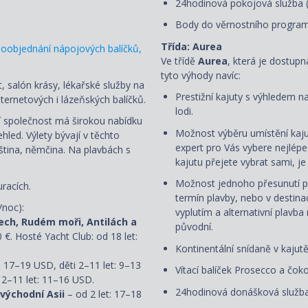
24hodinová pokojová služba 
Body do věrnostního progra
Třída: Aurea
oobjednání nápojových balíčků,
Ve třídě
Aurea
, která je dostup
tyto výhody navíc:
, salón krásy, lékařské služby na
Prestižní kajuty s výhledem n
ternetových i lázeňských balíčků.
lodi.
ní společnost má širokou nabídku
Možnost výběru umístění kaju
led. Výlety bývají v těchto
expert pro Vás vybere nejlép
uzština, němčina. Na plavbách s
kajutu přejete vybrat sami, 
Možnost jednoho přesunutí p
racích.
termín plavby, nebo v destin
/noc):
vyplutím a alternativní plavba
ech, Rudém moři, Antilách a
původní.
0 €. Hosté Yacht Club: od 18 let:
Kontinentální snídaně v kajut
: 17–19 USD, děti 2–11 let: 9–13
Vítací balíček Prosecco a čoko
 2–11 let: 11–16 USD.
24hodinová donášková služba
 východní Asii
– od 2 let: 17–18