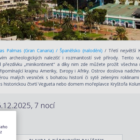
s Palmas (Gran Canaria) / Španělsko (nalodění)
/ Třetí největší
vím archeologických nalezišť i rozmanitostí své přírody. Tento v
il přezdívku „minikontinent“ a díky nim zde můžete prožít všechna
řipomínající krajinu Ameriky, Evropy i Afriky. Ostrov doslova nadch
rou malých vesniček s bohatou historií či sytě zelenými roklinami
s historickou čtvrtí Vegueta nebo domem mořeplavce Kryštofa Kolu
.12.2025, 7 nocí
ašeho
 z