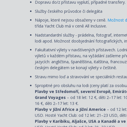
Dopravu do/z přístavu vyplutí, případné transfery.
Služby českého průvodce či delegáta
Nápoje, které nejsou obsaženy v ceně.
Možnost d
třída Yacht Club má v ceně All Inclusive.
Nadstandardní služby - prádelna, fotograf, internet
lodi apod. Možnost doobjednání fotografických, in
Fakultativní výlety v navštívených přístavech. Lod
výletů v každém přístavu, na vyžádání zašleme přeh
jazycích: angličtina, španělština, italština, franco
českým delegátem se konají výlety v češtině.
Stravu mimo loď a stravování ve speciálních restau
Spropitné pro obsluhu na lodi (ceny platí za osobu
Plavby ve Středomoří, severní Evropě, Emirát
Grand Voyages
– od 18 let: 12 €, děti 2–17 let: 1
16 €, děti 2–17 let: 13 €.
Plavby v Jižní Africe a Jižní Americe
– od 12 let
USD. Hosté Yacht Club: od 12 let: 21–23 USD, děti
Plavby v Karibiku, Aljašce, USA a Kanadě a ve