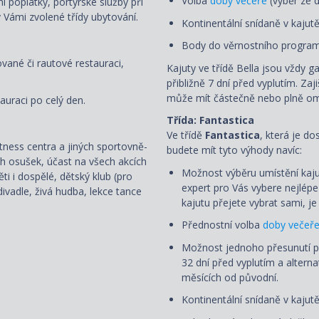
Volba
doby večeře
(výběr ze d
ní poplatky, portýrské služby při
 Vámi zvolené třídy ubytování.
Kontinentální snídaně v kajut
Body do věrnostního program
ované či rautové restauraci,
Kajuty ve třídě Bella jsou vždy g
přibližně 7 dní před vyplutím. Zaj
může mít částečně nebo plně om
auraci po celý den.
Třída: Fantastica
Ve třídě
Fantastica
, která je d
fitness centra a jiných sportovně-
budete mít tyto výhody navíc:
ch osušek, účast na všech akcích
Možnost výběru umístění kaju
i i dospělé, dětský klub (pro
expert pro Vás vybere nejlép
ivadle, živá hudba, lekce tance
kajutu přejete vybrat sami, 
Přednostní volba
doby večeř
Možnost jednoho přesunutí 
32 dní před vyplutím a alterna
měsících od původní.
Kontinentální snídaně v kajut