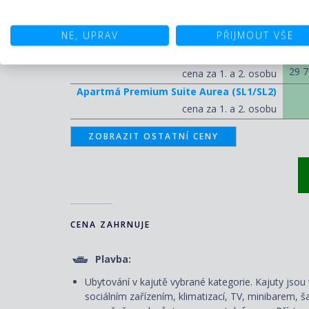
PLAVBA S PLNOU PENZÍ
NE, UPRAV
PŘIJMOUT VŠE
FAN
Kajuta s balkonem
29 7
cena za 1. a 2. osobu
Apartmá Premium Suite Aurea (SL1/SL2)
cena za 1. a 2. osobu
ZOBRAZIT OSTATNÍ CENY
CENA ZAHRNUJE
Plavba:
Ubytování v kajutě vybrané kategorie. Kajuty js
sociálním zařízením, klimatizací, TV, minibarem, š