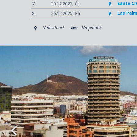
Santa Cr
7.
25.12.2025,
Čt
Las Palm
8.
26.12.2025,
Pá
V destinaci
Na palubě