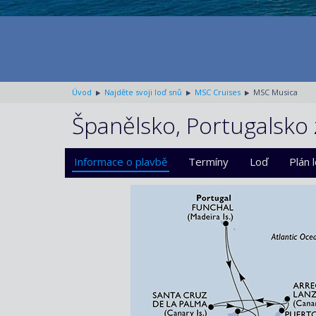
Úvod
Najděte svoji loď snů
MSC Cruises
MSC Musica
Španělsko, Portugalsko 
Informace o plavbě
Termíny
Loď
Plán 