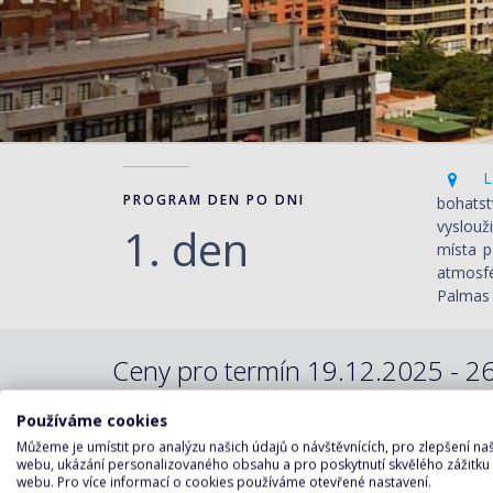
La
PROGRAM DEN PO DNI
bohatst
vyslouž
1. den
místa p
atmosfé
Palmas 
Ceny pro termín 19.12.2025 - 26
Používáme cookies
Varianty plavby:
Můžeme je umístit pro analýzu našich údajů o návštěvnících, pro zlepšení n
webu, ukázání personalizovaného obsahu a pro poskytnutí skvělého zážitku
webu. Pro více informací o cookies používáme otevřené nastavení.