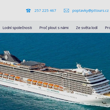
257 225 467
poptavky@pttours.cz
Lodní společnosti
Proč plout s námi
Ze světa lodí
Pr