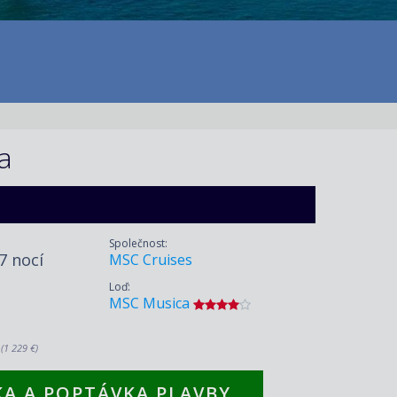
a
Společnost:
 7 nocí
MSC Cruises
Loď:
MSC Musica
.
(1 229 €)
A A POPTÁVKA PLAVBY