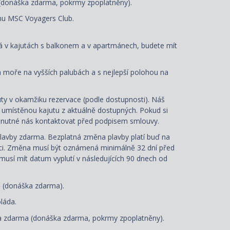
(donáška zdarma, pokrmy zpoplatněny).
mu MSC Voyagers Club.
ná v kajutách s balkonem a v apartmánech, budete mít
a moře na vyšších palubách a s nejlepší polohou na
ty v okamžiku rezervace (podle dostupnosti). Náš
e umístěnou kajutu z aktuálně dostupných. Pokud si
je nutné nás kontaktovat před podpisem smlouvy.
lavby zdarma. Bezplatná změna plavby platí buď na
aci. Změna musí být oznámená minimálně 32 dní před
 musí mít datum vyplutí v následujících 90 dnech od
ě (donáška zdarma).
láda.
 zdarma (donáška zdarma, pokrmy zpoplatněny).