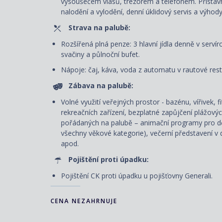
vysoušečem vlasů, trezorem a telefonem. P
řístav
nalodění a vylodění, denní úklidový servis
a výhody
Strava na palubě:
Rozšířená plná penze: 3 hlavní jídla denně v servír
svačiny a půlnoční bufet.
Nápoje: čaj, káva, voda z automatu v rautové rest
Zábava na palubě:
Volné využití veřejných prostor - bazénu, vířivek, 
rekreačních zařízení, bezplatné zapůjčení plážový
pořádaných na palubě – animační programy pro dět
všechny věkové kategorie), večerní představení v d
apod.
Pojištění proti úpadku:
Pojištění CK proti úpadku u pojišťovny Generali.
CENA NEZAHRNUJE