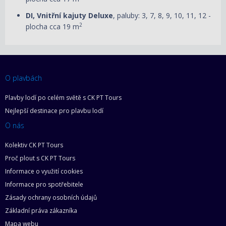
DI, Vnitřní kajuty Deluxe
, paluby: 3, 7, 8, 9, 10, 11, 12 -
2
plocha cca 19 m
O plavbách
Plavby lodí po celém světě s CK PT Tours
Nejlepší destinace pro plavbu lodí
O nás
Kolektiv CK PT Tours
Proč plout s CK PT Tours
Informace o využití cookies
Informace pro spotřebitele
Zásady ochrany osobních údajů
Základní práva zákazníka
Mapa webu