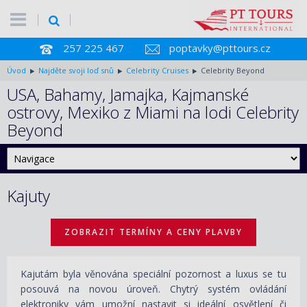
257 225 467
poptavky@pttours.cz
Úvod
Najděte svoji loď snů
Celebrity Cruises
Celebrity Beyond
USA, Bahamy, Jamajka, Kajmanské
ostrovy, Mexiko z Miami na lodi Celebrity
Beyond
Kajuty
ZOBRAZIT TERMÍNY A CENY PLAVBY
Kajutám byla věnována speciální pozornost a luxus se tu
posouvá na novou úroveň. Chytrý systém ovládání
elektroniky vám umožní nastavit si ideální osvětlení či