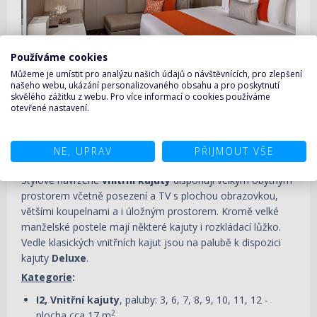
Používáme cookies
Můžeme je umístit pro analýzu našich údajů o návštěvnících, pro zlepšení
našeho webu, ukázání personalizovaného obsahu a pro poskytnutí
skvělého zážitku z webu. Pro více informací o cookies používáme
Vnitřní kajuta - Celebrity Beyond
otevřené nastavení.
NE, UPRAV
PŘIJMOUT VŠE
Stylově navržené
vnitřní kajuty
disponují velkým obytným
prostorem včetně posezení a TV s plochou obrazovkou,
většími koupelnami a i úložným prostorem. Kromě velké
manželské postele mají některé kajuty i rozkládací lůžko.
Vedle klasických vnitřních kajut jsou na palubě k dispozici
kajuty
Deluxe
.
Kategorie
:
I2, Vnitřní kajuty
, paluby: 3, 6, 7, 8, 9, 10, 11, 12 -
2
plocha cca 17 m