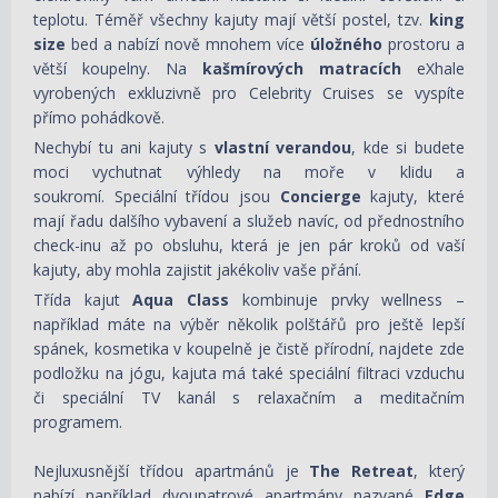
teplotu. Téměř všechny kajuty mají větší postel, tzv.
king
size
bed a nabízí nově mnohem více
úložného
prostoru a
větší koupelny. Na
kašmírových matracích
eXhale
vyrobených exkluzivně pro Celebrity Cruises se vyspíte
přímo pohádkově.
Nechybí tu ani kajuty s
vlastní verandou
, kde si budete
moci vychutnat výhledy na moře v klidu a
soukromí. Speciální třídou jsou
Concierge
kajuty, které
mají řadu dalšího vybavení a služeb navíc, od přednostního
check-inu až po obsluhu, která je jen pár kroků od vaší
kajuty, aby mohla zajistit jakékoliv vaše přání.
Třída kajut
Aqua Class
kombinuje prvky wellness –
například máte na výběr několik polštářů pro ještě lepší
spánek, kosmetika v koupelně je čistě přírodní, najdete zde
podložku na jógu, kajuta má také speciální filtraci vzduchu
či speciální TV kanál s relaxačním a meditačním
programem.
Nejluxusnější třídou apartmánů je
The Retreat
, který
nabízí například dvoupatrové apartmány nazvané
Edge