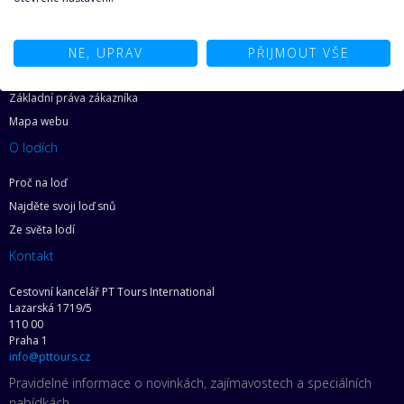
Proč plout s CK PT Tours
Informace o využití cookies
Informace pro spotřebitele
NE, UPRAV
PŘIJMOUT VŠE
Zásady ochrany osobních údajů
Základní práva zákazníka
Mapa webu
O lodích
Proč na loď
Najděte svoji loď snů
Ze světa lodí
Kontakt
Cestovní kancelář PT Tours International
Lazarská 1719/5
110 00
Praha 1
info@pttours.cz
Pravidelné informace o novinkách, zajímavostech a speciálních
nabídkách.