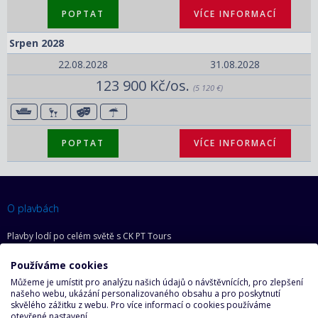
POPTAT
VÍCE INFORMACÍ
Srpen 2028
22.08.2028
31.08.2028
123 900 Kč/os.
(5 120 €)
POPTAT
VÍCE INFORMACÍ
O plavbách
Plavby lodí po celém světě s CK PT Tours
Nejlepší destinace pro plavbu lodí
Používáme cookies
O nás
Můžeme je umístit pro analýzu našich údajů o návštěvnících, pro zlepšení
našeho webu, ukázání personalizovaného obsahu a pro poskytnutí
Kolektiv CK PT Tours
skvělého zážitku z webu. Pro více informací o cookies používáme
otevřené nastavení.