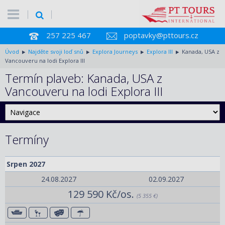
257 225 467
poptavky@pttours.cz
Úvod
Najděte svoji loď snů
Explora Journeys
Explora III
Kanada, USA z
Vancouveru na lodi Explora III
Termín plaveb: Kanada, USA z
Vancouveru na lodi Explora III
Termíny
Srpen 2027
24.08.2027
02.09.2027
129 590 Kč/os.
(5 355 €)