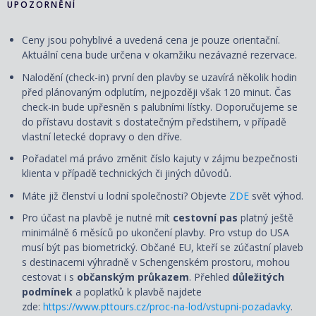
UPOZORNĚNÍ
Ceny jsou pohyblivé a uvedená cena je pouze orientační.
Aktuální cena bude určena v okamžiku nezávazné rezervace.
Nalodění (check-in) první den plavby se uzavírá několik hodin
před plánovaným odplutím, nejpozději však 120 minut. Čas
check-in bude upřesněn s palubními lístky. Doporučujeme se
do přístavu dostavit s dostatečným předstihem, v případě
vlastní letecké dopravy o den dříve.
Pořadatel má právo změnit číslo kajuty v zájmu bezpečnosti
klienta v případě technických či jiných důvodů.
Máte již členství u lodní společnosti? Objevte
ZDE
svět výhod.
Pro účast na plavbě je nutné mít
cestovní pas
platný ještě
minimálně 6 měsíců po ukončení plavby. Pro vstup do USA
musí být pas biometrický. Občané EU, kteří se zúčastní plaveb
s destinacemi výhradně v Schengenském prostoru, mohou
cestovat i s
občanským průkazem
. Přehled
důležitých
podmínek
a poplatků k plavbě najdete
zde:
https://www.pttours.cz/proc-na-lod/vstupni-pozadavky
.