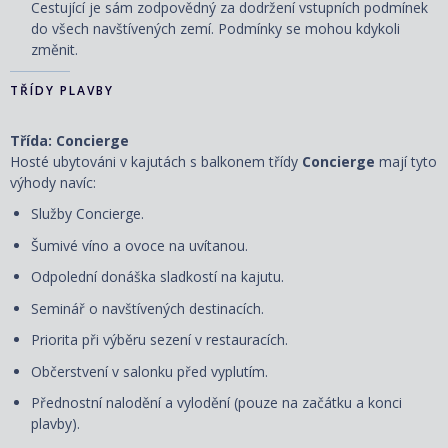
Cestující je sám zodpovědný za dodržení vstupních podmínek
do všech navštívených zemí. Podmínky se mohou kdykoli
změnit.
TŘÍDY PLAVBY
Třída: Concierge
Hosté ubytováni v kajutách s balkonem třídy
Concierge
mají tyto
výhody navíc:
Služby Concierge.
Šumivé víno a ovoce na uvítanou.
Odpolední donáška sladkostí na kajutu.
Seminář o navštívených destinacích.
Priorita při výběru sezení v restauracích.
Občerstvení v salonku před vyplutím.
Přednostní nalodění a vylodění (pouze na začátku a konci
plavby).