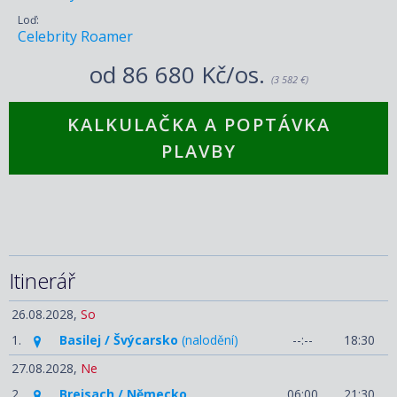
Loď:
Celebrity Roamer
od
86 680 Kč/os.
(3 582 €)
KALKULAČKA A POPTÁVKA
PLAVBY
Itinerář
26.08.2028,
So
1.
Basilej / Švýcarsko
(nalodění)
--:--
18:30
27.08.2028,
Ne
2.
Breisach / Německo
06:00
21:30