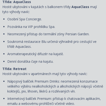
Třída: AquaClass
Hosté ubytováni v kajutách s balkonem třídy
AquaClass
mají
tyto výhody navíc:
Osobní Spa Concierge.
Pozvánka na VIP prohlídku Spa.
Neomezený přístup do termální zóny Persian Garden.
Soukromá restaurace Blu určená výhradně pro cestující ve
třídě Aquaclass.
Aromaterapeutický difuzér na kajutě.
Denní donáška čaje na kajutu.
Třída: Retreat
Hosté ubytováni v apartmánech mají tyto výhody navíc:
Nápojový balíček Premium Drinks: neomezená konzumace
velikého výběru nealkoholických a alkoholických nápojů včetně
koktejlů, piv, lihovin, likérů a rozlévaných vín.
Internetový balíček Premium: přístup k chatovacím aplikacím,
emailu a webovému prohlížeči včetně video.