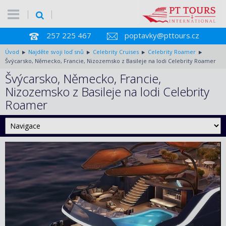
257 225 467
poptavky@pttours.cz
Úvod
Najděte svoji loď snů
Celebrity Cruises
Celebrity Roamer
Švýcarsko, Německo, Francie, Nizozemsko z Basileje na lodi Celebrity Roamer
Švýcarsko, Německo, Francie,
Nizozemsko z Basileje na lodi Celebrity
Roamer