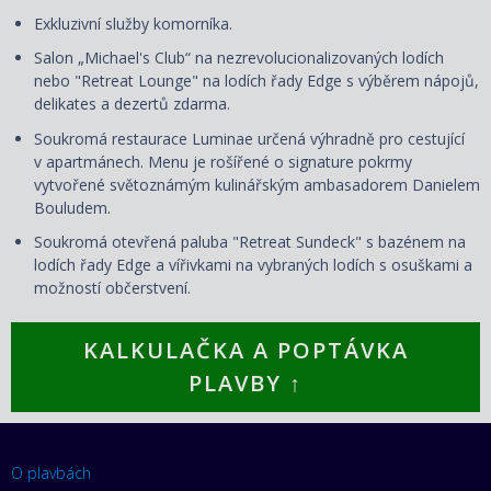
Exkluzivní služby komorníka.
Salon „Michael's Club“ na nezrevolucionalizovaných lodích
nebo "Retreat Lounge" na lodích řady Edge s výběrem nápojů,
delikates a dezertů zdarma.
Soukromá restaurace Luminae určená výhradně pro cestující
v apartmánech. Menu je rošířené o signature pokrmy
vytvořené světoznámým kulinářským ambasadorem Danielem
Bouludem.
Soukromá otevřená paluba "Retreat Sundeck" s bazénem na
lodích řady Edge a vířivkami na vybraných lodích s osuškami a
možností občerstvení.
KALKULAČKA A POPTÁVKA
PLAVBY ↑
O plavbách