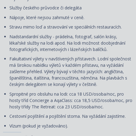
Služby českého průvodce či delegáta
Nápoje, které nejsou zahrnuté v ceně.
Stravu mimo loď a stravování ve speciálních restauracích.
Nadstandardní služby - prádelna, fotograf, salón krásy,
lékařské služby na lodi apod. Na lodi možnost doobjednání
fotografických, internetových i lázeňských balíčků.
Fakultativní výlety v navštívených přístavech. Lodní společnost
má širokou nabídku výletů v každém přístavu, na vyžádání
zašleme přehled. Výlety bývají v těchto jazycích: angličtina,
španělština, italština, francouzština, němčina. Na plavbách s
českým delegátem se konají výlety v češtině.
Spropitné pro obsluhu na lodi: cca 18 USD/osoba/noc, pro
hosty tříd Concierge a AqaClass: cca 18,5 USD/osoba/noc, pro
hosty třídy The Retreat: cca 23 USD/osoba/noc.
Cestovní pojištění a pojištění storna. Na vyžádání zajistíme.
Vízum (pokud je vyžadováno).