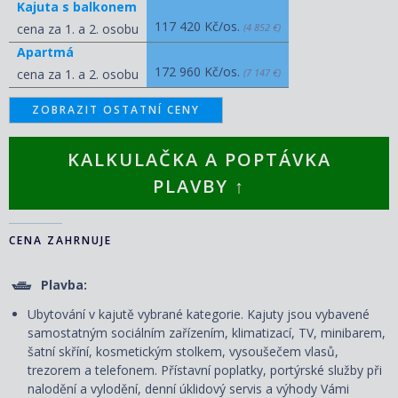
Kajuta s balkonem
117 420 Kč/os.
cena za 1. a 2. osobu
(4 852 €)
Apartmá
172 960 Kč/os.
cena za 1. a 2. osobu
(7 147 €)
ZOBRAZIT OSTATNÍ CENY
KALKULAČKA A POPTÁVKA
PLAVBY ↑
CENA ZAHRNUJE
Plavba:
Ubytování v kajutě vybrané kategorie. Kajuty jsou vybavené
samostatným sociálním zařízením, klimatizací, TV, minibarem,
šatní skříní, kosmetickým stolkem, vysoušečem vlasů,
trezorem a telefonem. P
řístavní poplatky, portýrské služby při
nalodění a vylodění, denní úklidový servis
a výhody Vámi