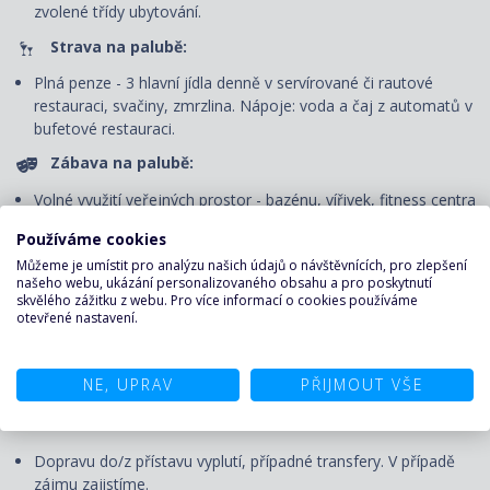
zvolené třídy ubytování.
Strava na palubě:
Plná penze - 3 hlavní jídla denně v servírované či rautové
restauraci, svačiny, zmrzlina. Nápoje: voda a čaj z automatů v
bufetové restauraci.
Zábava na palubě:
Volné využití veřejných prostor - bazénu, vířivek, fitness centra
a jiných sportovně-rekreačních zařízení, účast na všech akcích
Používáme cookies
pořádaných na palubě - animační programy pro děti i dospělé,
Můžeme je umístit pro analýzu našich údajů o návštěvnících, pro zlepšení
dětský klub (pro všechny věkové kategorie), večerní
našeho webu, ukázání personalizovaného obsahu a pro poskytnutí
představení v divadle, živá hudba, lekce tance apod.
skvělého zážitku z webu. Pro více informací o cookies používáme
otevřené nastavení.
Pojištění proti úpadku:
Pojištění CK proti úpadku u pojišťovny Generali.
NE, UPRAV
PŘIJMOUT VŠE
CENA NEZAHRNUJE
Dopravu do/z přístavu vyplutí, případné transfery. V případě
zájmu zajistíme.