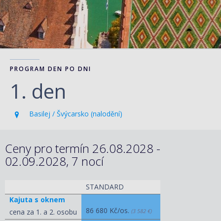
PROGRAM DEN PO DNI
1. den
Basilej / Švýcarsko (nalodění)
Ceny pro termín 26.08.2028 -
02.09.2028, 7 nocí
STANDARD
Kajuta s oknem
86 680 Kč/os.
cena za 1. a 2. osobu
(3 582 €)