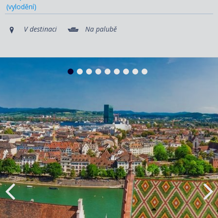
(vylodění)
V destinaci
Na palubě