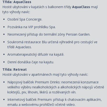
Třída: AquaClass
Hosté ubytováni v kajutách s balkonem třídy
AquaClass
mají
tyto výhody navíc:
Osobní Spa Concierge.
Pozvánka na VIP prohlídku Spa.
Neomezený přístup do termální zóny Persian Garden.
Soukromá restaurace Blu určená výhradně pro cestující ve
třídě Aquaclass.
Aromaterapeutický difuzér na kajutě.
Denní donáška čaje na kajutu.
Třída: Retreat
Hosté ubytováni v apartmánech mají tyto výhody navíc:
Nápojový balíček Premium Drinks: neomezená konzumace
velikého výběru nealkoholických a alkoholických nápojů včetně
koktejlů, piv, lihovin, likérů a rozlévaných vín.
Internetový balíček Premium: přístup k chatovacím aplikacím,
emailu a webovému prohlížeči včetně video.