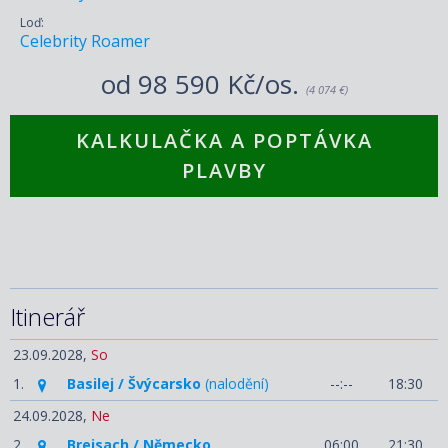
Loď:
Celebrity Roamer
od
98 590 Kč/os.
(4 074 €)
KALKULAČKA A POPTÁVKA
PLAVBY
Itinerář
23.09.2028,
So
1.
Basilej / Švýcarsko
(nalodění)
--:--
18:30
24.09.2028,
Ne
2.
Breisach / Německo
06:00
21:30