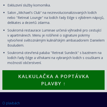
Exkluzivní služby komorníka.
Salon „Michael's Club“ na nezrevolucionalizovaných lodích
nebo "Retreat Lounge" na lodích řady Edge s výběrem nápojů,
delikates a dezertů zdarma.
Soukromá restaurace Luminae určená výhradně pro cestující
v apartmánech. Menu je rošířené o signature pokrmy
vytvořené světoznámým kulinářským ambasadorem Danielem
Bouludem.
Soukromá otevřená paluba "Retreat Sundeck" s bazénem na
lodích řady Edge a vířivkami na vybraných lodích s osuškami a
možností občerstvení.
KALKULAČKA A POPTÁVKA
PLAVBY ↑
O plavbách