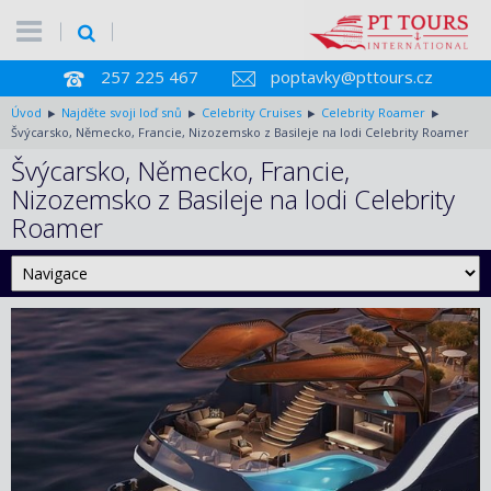
257 225 467
poptavky@pttours.cz
Úvod
Najděte svoji loď snů
Celebrity Cruises
Celebrity Roamer
Švýcarsko, Německo, Francie, Nizozemsko z Basileje na lodi Celebrity Roamer
Švýcarsko, Německo, Francie,
Nizozemsko z Basileje na lodi Celebrity
Roamer