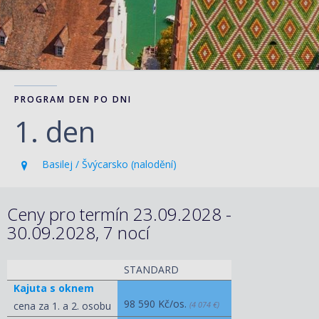
PROGRAM DEN PO DNI
1. den
Basilej / Švýcarsko (nalodění)
Ceny pro termín 23.09.2028 -
30.09.2028, 7 nocí
STANDARD
Kajuta s oknem
98 590 Kč/os.
cena za 1. a 2. osobu
(4 074 €)