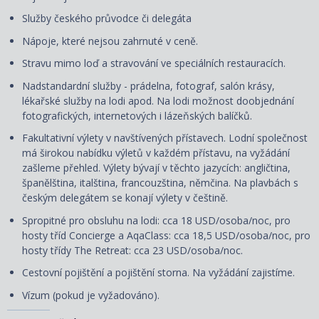
Služby českého průvodce či delegáta
Nápoje, které nejsou zahrnuté v ceně.
Stravu mimo loď a stravování ve speciálních restauracích.
Nadstandardní služby - prádelna, fotograf, salón krásy,
lékařské služby na lodi apod. Na lodi možnost doobjednání
fotografických, internetových i lázeňských balíčků.
Fakultativní výlety v navštívených přístavech. Lodní společnost
má širokou nabídku výletů v každém přístavu, na vyžádání
zašleme přehled. Výlety bývají v těchto jazycích: angličtina,
španělština, italština, francouzština, němčina. Na plavbách s
českým delegátem se konají výlety v češtině.
Spropitné pro obsluhu na lodi: cca 18 USD/osoba/noc, pro
hosty tříd Concierge a AqaClass: cca 18,5 USD/osoba/noc, pro
hosty třídy The Retreat: cca 23 USD/osoba/noc.
Cestovní pojištění a pojištění storna. Na vyžádání zajistíme.
Vízum (pokud je vyžadováno).