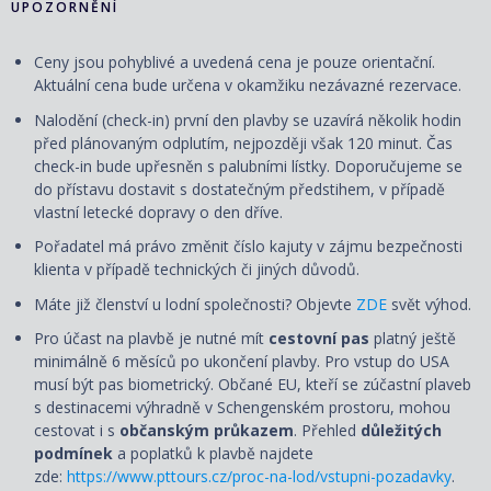
UPOZORNĚNÍ
Ceny jsou pohyblivé a uvedená cena je pouze orientační.
Aktuální cena bude určena v okamžiku nezávazné rezervace.
Nalodění (check-in) první den plavby se uzavírá několik hodin
před plánovaným odplutím, nejpozději však 120 minut. Čas
check-in bude upřesněn s palubními lístky. Doporučujeme se
do přístavu dostavit s dostatečným předstihem, v případě
vlastní letecké dopravy o den dříve.
Pořadatel má právo změnit číslo kajuty v zájmu bezpečnosti
klienta v případě technických či jiných důvodů.
Máte již členství u lodní společnosti? Objevte
ZDE
svět výhod.
Pro účast na plavbě je nutné mít
cestovní pas
platný ještě
minimálně 6 měsíců po ukončení plavby. Pro vstup do USA
musí být pas biometrický. Občané EU, kteří se zúčastní plaveb
s destinacemi výhradně v Schengenském prostoru, mohou
cestovat i s
občanským průkazem
. Přehled
důležitých
podmínek
a poplatků k plavbě najdete
zde:
https://www.pttours.cz/proc-na-lod/vstupni-pozadavky
.