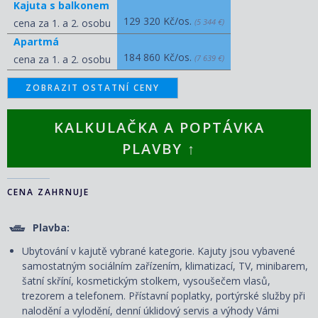
Kajuta s balkonem
129 320 Kč/os.
cena za 1. a 2. osobu
(5 344 €)
Apartmá
184 860 Kč/os.
cena za 1. a 2. osobu
(7 639 €)
ZOBRAZIT OSTATNÍ CENY
KALKULAČKA A POPTÁVKA
PLAVBY ↑
CENA ZAHRNUJE
Plavba:
Ubytování v kajutě vybrané kategorie. Kajuty jsou vybavené
samostatným sociálním zařízením, klimatizací, TV, minibarem,
šatní skříní, kosmetickým stolkem, vysoušečem vlasů,
trezorem a telefonem. P
řístavní poplatky, portýrské služby při
nalodění a vylodění, denní úklidový servis
a výhody Vámi