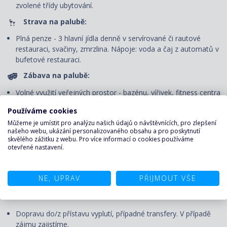
zvolené třídy ubytování.
Strava na palubě:
Plná penze - 3 hlavní jídla denně v servírované či rautové
restauraci, svačiny, zmrzlina. Nápoje: voda a čaj z automatů v
bufetové restauraci.
Zábava na palubě:
Volné využití veřejných prostor - bazénu, vířivek, fitness centra
a jiných sportovně-rekreačních zařízení, účast na všech akcích
Používáme cookies
pořádaných na palubě - animační programy pro děti i dospělé,
Můžeme je umístit pro analýzu našich údajů o návštěvnících, pro zlepšení
dětský klub (pro všechny věkové kategorie), večerní
našeho webu, ukázání personalizovaného obsahu a pro poskytnutí
představení v divadle, živá hudba, lekce tance apod.
skvělého zážitku z webu. Pro více informací o cookies používáme
otevřené nastavení.
Pojištění proti úpadku:
Pojištění CK proti úpadku u pojišťovny Generali.
NE, UPRAV
PŘIJMOUT VŠE
CENA NEZAHRNUJE
Dopravu do/z přístavu vyplutí, případné transfery. V případě
zájmu zajistíme.