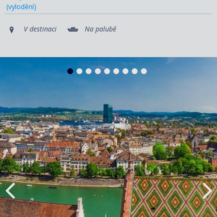
(vylodění)
V destinaci
Na palubě