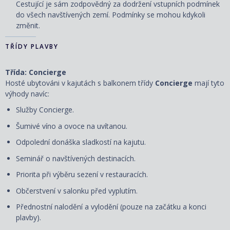
Cestující je sám zodpovědný za dodržení vstupních podmínek
do všech navštívených zemí. Podmínky se mohou kdykoli
změnit.
TŘÍDY PLAVBY
Třída: Concierge
Hosté ubytováni v kajutách s balkonem třídy
Concierge
mají tyto
výhody navíc:
Služby Concierge.
Šumivé víno a ovoce na uvítanou.
Odpolední donáška sladkostí na kajutu.
Seminář o navštívených destinacích.
Priorita při výběru sezení v restauracích.
Občerstvení v salonku před vyplutím.
Přednostní nalodění a vylodění (pouze na začátku a konci
plavby).