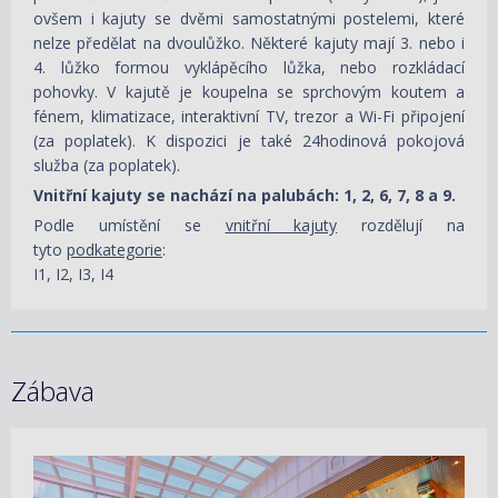
ovšem i kajuty se dvěmi samostatnými postelemi, které
nelze předělat na dvoulůžko.
Některé kajuty mají 3. nebo i
4. lůžko formou vyklápěcího lůžka, nebo rozkládací
pohovky. V kajutě je koupelna se sprchovým koutem a
fénem, k
limatizace,
interaktivní TV, trezor a Wi-Fi připojení
(za poplatek). K dispozici je také 24hodinová pokojová
služba (za poplatek).
Vnitřní kajuty se nachází na palubách: 1, 2, 6, 7, 8 a 9.
Podle umístění se
vnitřní kajuty
rozdělují na
tyto
podkategorie
:
I1, I2, I3, I4
Zábava