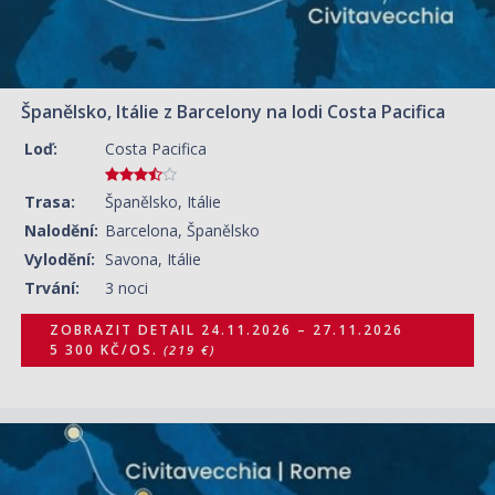
Španělsko, Itálie z Barcelony na lodi Costa Pacifica
Loď:
Costa Pacifica
Trasa:
Španělsko, Itálie
Nalodění:
Barcelona, Španělsko
Vylodění:
Savona, Itálie
Trvání:
3 noci
ZOBRAZIT DETAIL
24.11.2026 – 27.11.2026
5 300 KČ/OS.
(219 €)
09.04.2027 – 16.04.2027
ZOBRAZIT DETAIL
13 770 KČ/OS.
(569 €)