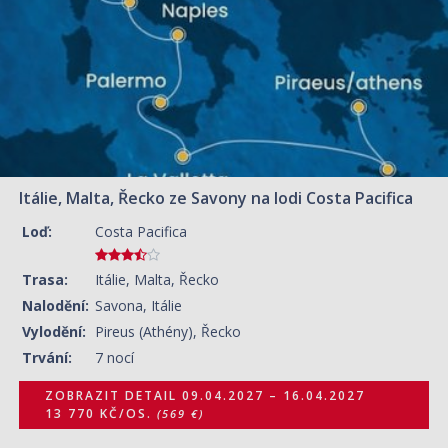
Itálie, Malta, Řecko ze Savony na lodi Costa Pacifica
Loď:
Costa Pacifica
Trasa:
Itálie, Malta, Řecko
Nalodění:
Savona, Itálie
Vylodění:
Pireus (Athény), Řecko
Trvání:
7 nocí
ZOBRAZIT DETAIL
09.04.2027 – 16.04.2027
13 770 KČ/OS.
(569 €)