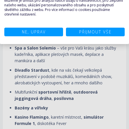
Můžeme je umístit pro analýzu našich údajů o návštěvnících, pro zlepšení
Paloma Restaurant, Pod Stars Restaurant, Blue Moon
našeho webu, ukázání personalizovaného obsahu a pro poskytnutí
skvělého zážitku z webu. Pro více informací o cookies používáme
Club Restaurant
otevřené nastavení.
Bary
- Cognac & Doutník Bar, Coffee Chocolate Bar,
Gelateria Amarillo, Aperol Spritz Bar, Rhapsody Grand
NE, UPRAV
PŘIJMOUT VŠE
Bar, Wien Wien Bar, Rick Bar, Around the Clock Lounge,
Bar Calypso a jiné
Spa a Salon Solemio
– vše pro Vaši krásu jako služby
kadeřníka, aplikace pleťových masek, depilace a
manikúra a další
Divadlo Stardust
, kde na vás čekají velkolepá
představení v podobě muzikálů, komediálních show,
akrobatických vystoupení, her a mnoho dalšího
Multifunkční
sportovní hřiště
,
outdoorová
joggingová dráha
,
posilovna
Bazény a vířivky
Kasino Flamingo
, karetní místnost,
simulátor
Formule 1
, diskotéka Fever