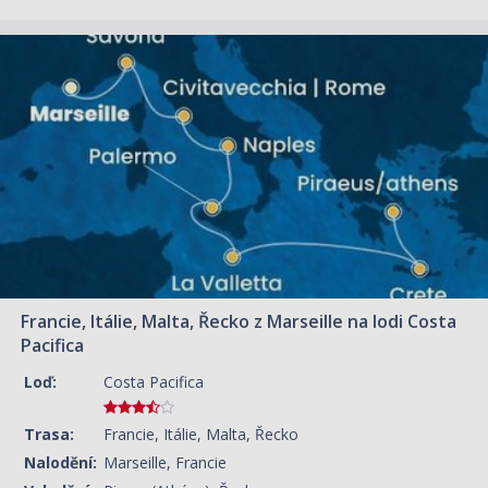
08.04.2027 – 16.04.2027
ZOBRAZIT DETAIL
15 220 KČ/OS.
(629 €)
Francie, Itálie, Malta, Řecko z Marseille na lodi Costa
Pacifica
Loď:
Costa Pacifica
Trasa:
Francie, Itálie, Malta, Řecko
Nalodění:
Marseille, Francie