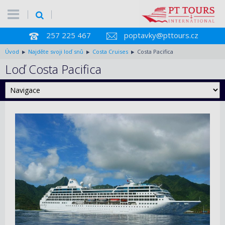
257 225 467
poptavky@pttours.cz
Úvod
Najděte svoji loď snů
Costa Cruises
Costa Pacifica
Loď Costa Pacifica