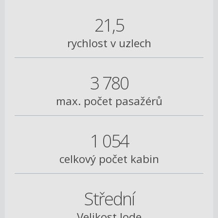
21,5
rychlost v uzlech
3 780
max. počet pasažérů
1 054
celkový počet kabin
Střední
Velikost lode