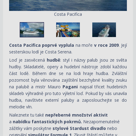
Costa Pacifica
Costa Pacifica poprvé vyplula
na moře
v roce 2009
. Její
sesterskou lodí je Costa Serena.
Loď je zasvěcená
hudbě
: styl i názvy palub jsou ze světa
hudby. Skladatelé, opery a hudební nástroje zdobí každou
část lodě. Během dne se na lodi hraje hudba. Zvláštní
pozornost byla věnována zajištění bezchybné kvality zvuku
na palubě a mistr Mauro
Pagani
napsal třicet hudebních
skladeb výhradně pro tuto výletní loď. Pokud by vás unavila
hudba, navštivte externí paluby a zaposlouchejte se do
melodie vln.
Naleznete tu také
nepřeberné množství aktivit
a
nabídku fantastických pokrmů.
Nezapomenutelné
zážitky vám poskytne
stylové Stardust divadlo
nebo
originální
simulátor Formule 1
. Zkusit štěstí můžete v