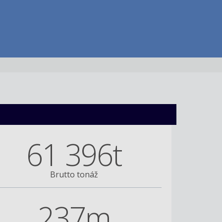
61 396t
Brutto tonáž
237m