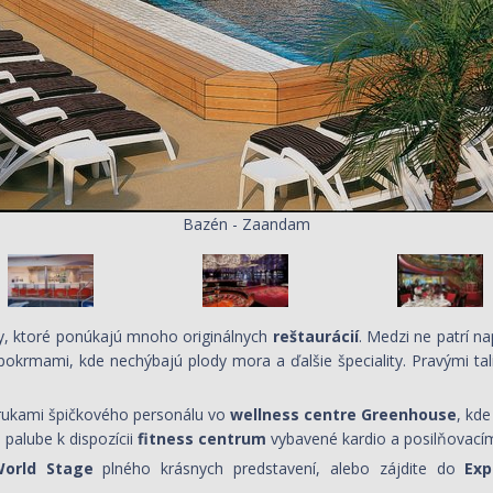
Bazén - Zaandam
ky, ktoré ponúkajú mnoho originálnych
reštaurácií
. Medzi ne patrí n
krmami, kde nechýbajú plody mora a ďalšie špeciality. Pravými tal
rukami špičkového personálu vo
wellness centre Greenhouse
, kd
palube k dispozícii
fitness centrum
vybavené kardio a posilňovacím
World Stage
plného krásnych predstavení, alebo zájdite do
Exp