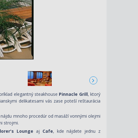
apríklad elegantný steakhouse
Pinnacle Grill
, ktorý
ianskymi delikatesami vás zase poteší reštaurácia
e nájdu mnoho procedúr od masáží vonnými olejmi
i strojmi.
lorer's Lounge
aj
Cafe
, kde nájdete jednu z