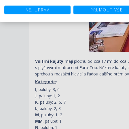
NE, UPRAV
PŘIJMOUT VŠE
2
Vnitřní kajuty
mají plochu od cca 17 m
do cca 
s plyšovými matracemi Euro-Top. Některé kajuty d
sprchou s masážní hlavicí a řadou dalšího prémio
Kategorie
:
I
, paluby: 3, 6
J
, paluby: 1, 2
K
, paluby: 2, 6, 7
L
, paluby: 2, 3
M
, paluby: 1, 2
MM
, paluba: 1
N
, paluba: 1