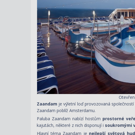
Otevřen
Zaandam
je
výletní loď
provozovaná společností
Zaandam poblíž Amsterdamu
.
Paluba Zaandam nabízí hostům
prostorné veř
kajutách, některé z nich disponují i
soukromými 
Hlavní téma Zaandam je
nejlepší světová hu