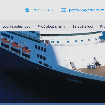
257 225 467
poptavky@pttours.cz
Lodní společnosti
Proč plout s námi
Ze světa lodí
Pr