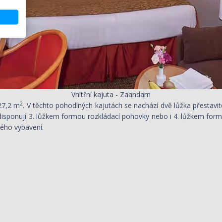
Vnitřní kajuta - Zaandam
2
27,2 m
. V těchto pohodlných kajutách se nachází dvě lůžka přestav
isponují 3. lůžkem formou rozkládací pohovky nebo i 4. lůžkem formo
vého vybavení.