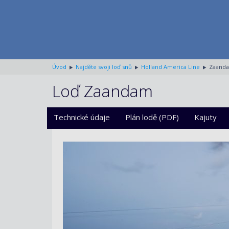
Úvod
Najděte svoji loď snů
Holland America Line
Zaand
Loď Zaandam
Technické údaje
Plán lodě (PDF)
Kajuty