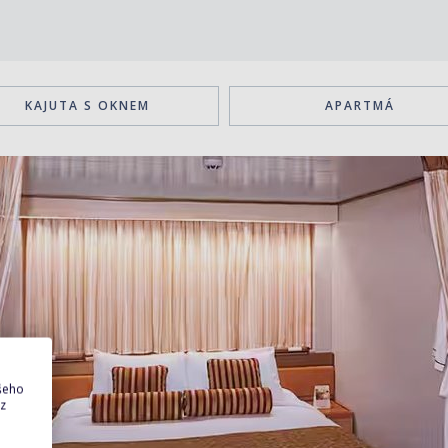
KAJUTA S OKNEM
APARTMÁ
ašeho
 z