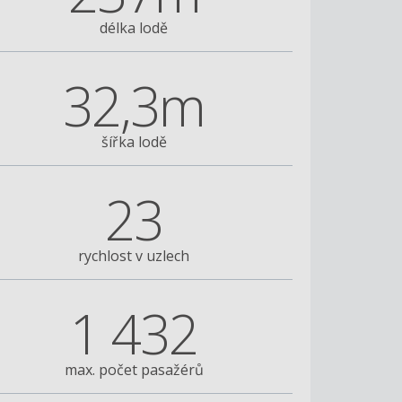
délka lodě
32,3m
šířka lodě
23
rychlost v uzlech
1 432
max. počet pasažérů