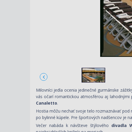
Milovníci jedla ocenia jedinečné gurmánske zážit
vás očarí romantickou atmosférou aj lahodnými po
Canaletto
.
Hostia môžu nechať svoje telo rozmaznávať pod 
po bylinné kúpele. Pre športových nadšencov je na 
Večer nabáda k návšteve štýlového
divadla 
najobsiahlejších knižníc na moriach.