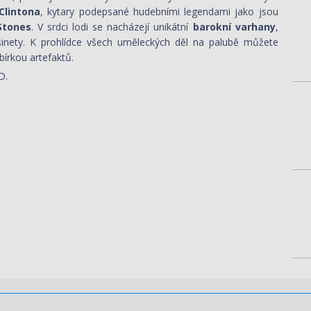
Clintona
, kytary podepsané hudebními legendami jako jsou
Stones
. V srdci lodi se nacházejí unikátní
barokní varhany
,
ašinety. K prohlídce všech uměleckých děl na palubě můžete
bírkou artefaktů.
D.