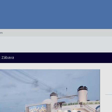
am
Zábava