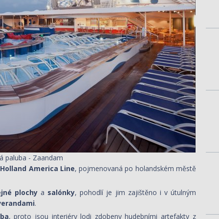
á paluba - Zaandam
Holland America Line
, pojmenovaná
po holandském
městě
ejné plochy
a
salónky
, pohodlí je jim zajištěno i v útulným
verandami
.
dba
, proto jsou interiéry lodi zdobeny hudebními artefakty z