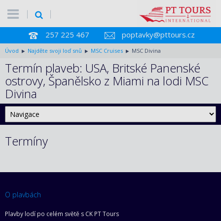
257 225 467
poptavky@pttours.cz
Úvod
Najděte svoji loď snů
MSC Cruises
MSC Divina
Termín plaveb: USA, Britské Panenské
ostrovy, Španělsko z Miami na lodi MSC
Divina
Termíny
O plavbách
Plavby lodí po celém světě s CK PT Tours