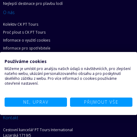
Nejlepší destinace pro plavbu lodí
O nás
Kolektiv CK PT Tours
Proč plout s CK PT Tours
Informace o využití cookies
Informace pro spotřebitele
Zásady ochrany osobních údajů
Používáme cookies
Základní práva zákazníka
Můžeme je umístit pro analýzu našich údajů o návštěvnících, pro zlepšení
Mapa webu
našeho webu, ukázání personalizovaného obsahu a pro poskytnutí
skvělého zážitku z webu. Pro více informací o cookies používáme
O lodích
otevřené nastavení.
Proč na loď
Najděte svoji loď snů
NE, UPRAV
PŘIJMOUT VŠE
Ze světa lodí
Kontakt
Cestovní kancelář PT Tours International
Lazarská 1719/5