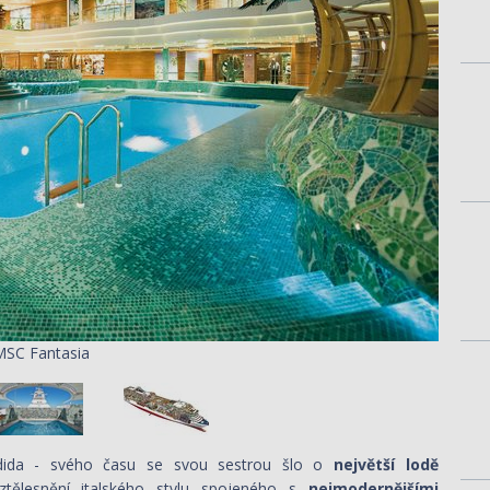
MSC Fantasia
ndida - svého času se svou sestrou šlo o
největší lodě
ztělesnění italského stylu spojeného s
nejmodernějšími