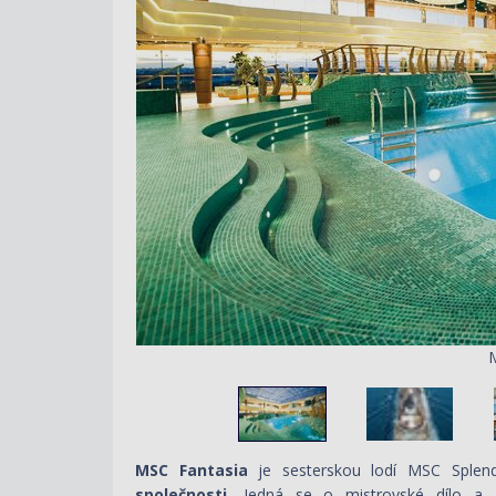
MSC Fantasia
je sesterskou lodí MSC Sple
společnosti.
Jedná se o mistrovské dílo a 