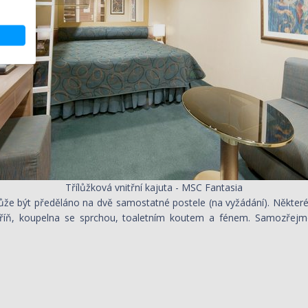
Třílůžková vnitřní kajuta - MSC Fantasia
že být předěláno na dvě samostatné postele (na vyžádání). Některé 
skříň, koupelna se sprchou, toaletním koutem a fénem. Samozřejmost