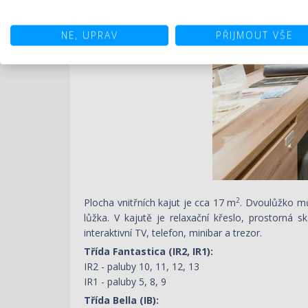
NE, UPRAV
PŘIJMOUT VŠE
2
Plocha vnitřních kajut je cca 17 m
. Dvoulůžko mů
lůžka. V kajutě je relaxační křeslo, prostorná 
interaktivní TV, telefon, minibar a trezor.
Třída Fantastica (IR2, IR1):
IR2 - paluby 10, 11, 12, 13
IR1 - paluby 5, 8, 9
Třída Bella (IB):