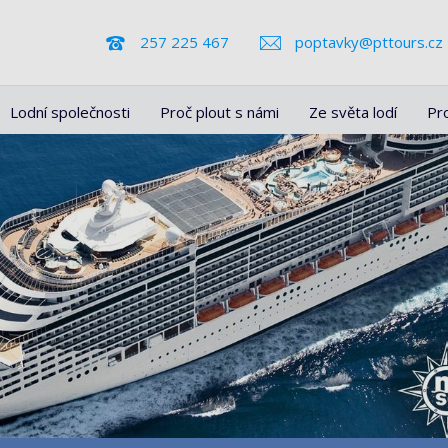
257 225 467
poptavky@pttours.cz
Lodní společnosti
Proč plout s námi
Ze světa lodí
Pr