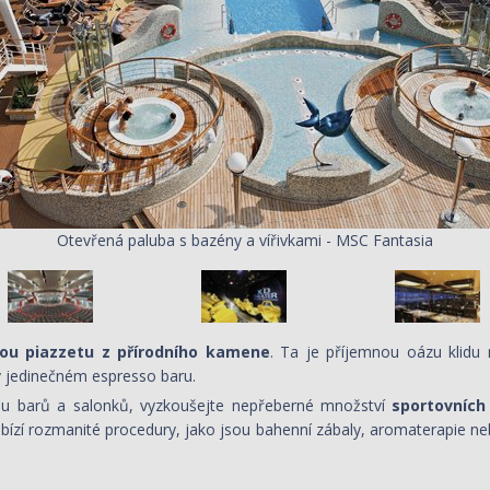
Otevřená paluba s bazény a vířivkami - MSC Fantasia
ou piazzetu z přírodního kamene
. Ta je příjemnou oázu klidu 
 jedinečném espresso baru.
ou barů a salonků, vyzkoušejte nepřeberné množství
sportovních
nabízí rozmanité procedury, jako jsou bahenní zábaly, aromaterapie n