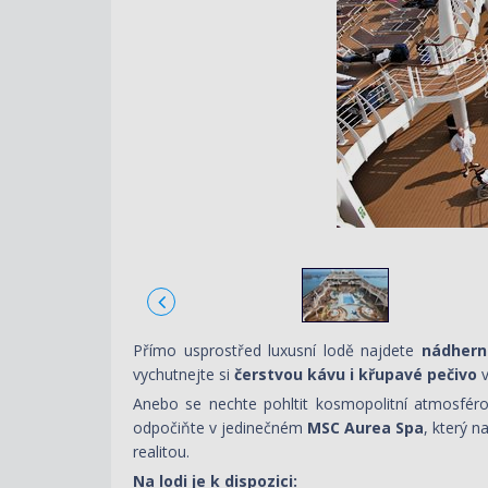
Přímo usprostřed luxusní lodě najdete
nádhern
vychutnejte si
čerstvou kávu i křupavé pečivo
v
Anebo se nechte pohltit kosmopolitní atmosfér
odpočiňte v jedinečném
MSC Aurea Spa
, který 
realitou.
Na lodi je k dispozici
: