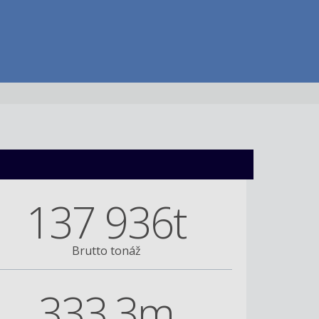
137 936t
Brutto tonáž
333,3m