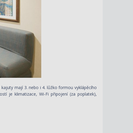
kajuty mají 3. nebo i 4. lůžko formou vyklápěcího
í je klimatizace, Wi-Fi připojení (za poplatek),