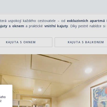
 která uspokojí každého cestovatele – od
exkluzivních apartmá
ajuty s oknem
a praktické
vnitřní kajuty
.
Díky pestré nabídce si
KAJUTA S OKNEM
KAJUTA S BALKONEM
ašeho
 z