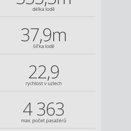
délka lodě
37,9m
šířka lodě
22,9
rychlost v uzlech
MSC Fantasia
4 363
max. počet pasažérů