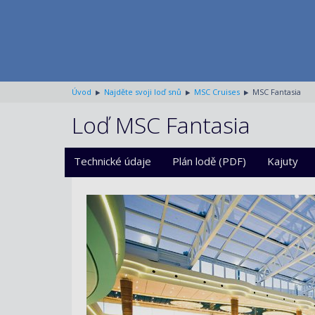
Úvod
Najděte svoji loď snů
MSC Cruises
MSC Fantasia
Loď MSC Fantasia
Technické údaje
Plán lodě (PDF)
Kajuty