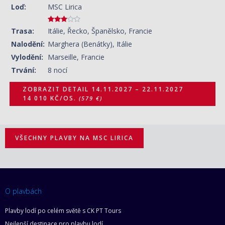
Loď:
MSC Lirica
Trasa:
Itálie, Řecko, Španělsko, Francie
Nalodění:
Marghera (Benátky), Itálie
Vylodění:
Marseille, Francie
Trvání:
8 nocí
ZOBRAZIT DETAIL
14.11.2027 – 22.11.2027
14 010 KČ/OS.
(579 €)
VŠECHNY PLAVBY NA MSC LIRICA
O plavbách
Plavby lodí po celém světě s CK PT Tours
Nejlepší destinace pro plavbu lodí