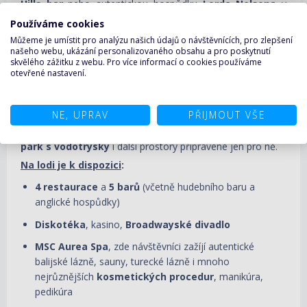
Hills bar
nebo autentickou hospůdku
Lorda Nelsona
v
anglickém stylu.
Používáme cookies
Na palubě se nachází i
unikátní Broadwayské divadlo
.
Můžeme je umístit pro analýzu našich údajů o návštěvnících, pro zlepšení
našeho webu, ukázání personalizovaného obsahu a pro poskytnutí
Snadno si zde zarezervujete představení přes internet nebo
skvělého zážitku z webu. Pro více informací o cookies používáme
osobně na recepci.
otevřené nastavení.
Lirica jako poslední ve své třídě prošla rozsáhlou
rekonstrukcí v rámci "Renaissance Programme"
. Na
NE, UPRAV
PŘIJMOUT VŠE
lodi tak přibyly
prostorné kajuty s balkony
, které nabízejí
úchvatné výhledy na moře. Děti si zase užijí
jedinečný
park s vodotrysky
i další prostory připravené jen pro ně.
Na lodi je k dispozici
:
4 restaurace
a
5 barů
(včetně hudebního baru a
anglické hospůdky)
Diskotéka
, kasino,
Broadwayské divadlo
MSC Aurea Spa
, zde návštěvníci zažíjí autentické
balijské lázně, sauny, turecké lázně i mnoho
nejrůznějších
kosmetických procedur
, manikúra,
pedikúra