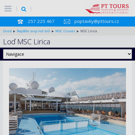
257 225 467
poptavky@pttours.cz
Úvod
Najděte svoji loď snů
MSC Cruises
MSC Lirica
Loď MSC Lirica