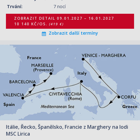
20.02.2027 – 27.02.2027
ZOBRAZIT DETAIL
Trvání:
7 nocí
10 870 KČ/OS.
(449 €)
ZOBRAZIT DETAIL
09.01.2027 – 16.01.2027
10 140 KČ/OS.
(419 €)
Zobrazit další termíny
14.11.2027 – 22.11.2027
ZOBRAZIT DETAIL
14 010 KČ/OS.
(579 €)
Itálie, Řecko, Španělsko, Francie z Marghery na lodi
MSC Lirica