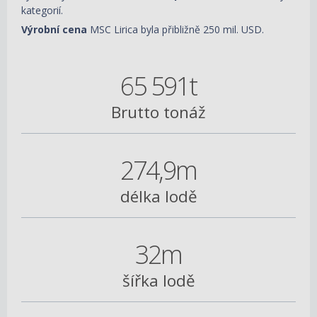
kategorií.
Výrobní cena
MSC Lirica byla přibližně 250 mil. USD.
65 591t
Brutto tonáž
274,9m
délka lodě
32m
šířka lodě