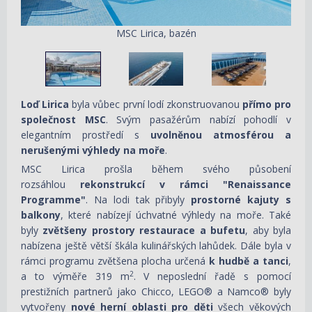
MSC Lirica, bazén
Loď Lirica
byla vůbec první lodí zkonstruovanou
přímo pro
společnost MSC
. Svým pasažérům nabízí pohodlí v
elegantním prostředí s
uvolněnou atmosférou a
nerušenými výhledy na moře
.
MSC Lirica prošla během svého působení
rozsáhlou
rekonstrukcí v rámci "Renaissance
Programme"
. Na lodi tak přibyly
prostorné kajuty s
balkony
, které nabízejí úchvatné výhledy na moře. Také
byly
zvětšeny prostory restaurace a bufetu
, aby byla
nabízena ještě větší škála kulinářských lahůdek. Dále byla v
rámci programu zvětšena plocha určená
k hudbě a tanci
,
2
a to výměře 319 m
. V neposlední řadě s pomocí
prestižních partnerů jako Chicco, LEGO® a Namco® byly
vytvořeny
nové herní oblasti pro děti
všech věkových