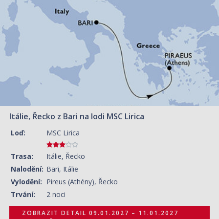
09.01.2027 – 11.01.2027
ZOBRAZIT DETAIL
2 640 KČ/OS.
(109 €)
Itálie, Řecko z Bari na lodi MSC Lirica
Loď:
MSC Lirica
Trasa:
Itálie, Řecko
Nalodění:
Bari, Itálie
Vylodění:
Pireus (Athény), Řecko
Trvání:
2 noci
ZOBRAZIT DETAIL
09.01.2027 – 11.01.2027