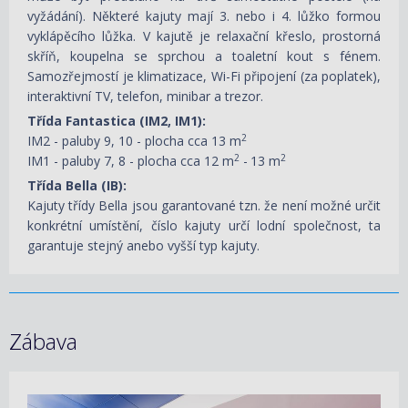
vyžádání). Některé kajuty mají 3. nebo i 4. lůžko formou
vyklápěcího lůžka. V kajutě je relaxační křeslo, prostorná
skříň, koupelna se sprchou a toaletní kout s fénem.
Samozřejmostí je klimatizace, Wi-Fi připojení (za poplatek),
interaktivní TV, telefon, minibar a trezor.
Třída Fantastica (IM2, IM1):
2
IM2 - paluby 9, 10 - plocha cca 13 m
2
2
IM1 - paluby 7, 8 - plocha cca 12 m
-
13 m
Třída Bella (IB):
Kajuty třídy Bella jsou garantované tzn. že není možné určit
konkrétní umístění, číslo kajuty určí lodní společnost, ta
garantuje stejný anebo vyšší typ kajuty.
Zábava