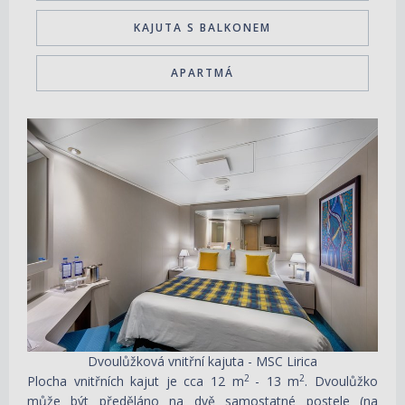
KAJUTA S BALKONEM
APARTMÁ
Dvoulůžková vnitřní kajuta - MSC Lirica
2
2
Plocha vnitřních kajut je cca 12 m
- 13 m
. Dvoulůžko
může být předěláno na dvě samostatné postele (na