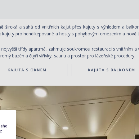
ě široká a sahá od vnitřních kajut přes kajuty s výhledem a balkon
kajuty pro hendikepované a hosty s pohybovým omezením a nově také s
 nejvyšší třídy apartmá, zahrnuje soukromou restauraci s vnitřním a
mý bazén a čtyři vířivky, saunu a prostor pro lázeňské procedury.
KAJUTA S OKNEM
KAJUTA S BALKONEM
ašeho
 z