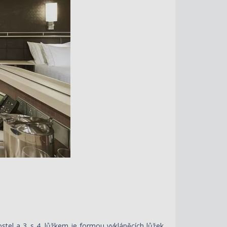
tel a 3. s 4. lůžkem je formou vyklápěcích lůžek.