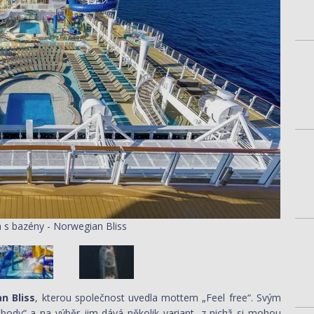
 s bazény - Norwegian Bliss
n Bliss
, kterou společnost uvedla mottem „Feel free“. Svým
obody“ a na výběr jim dává několik variant, z nichž si mohou