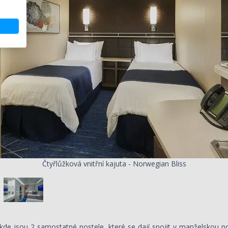
Čtyřlůžková vnitřní kajuta - Norwegian Bliss
de jsou 2 samostatné postele, které se dají spojit v manželskou pos