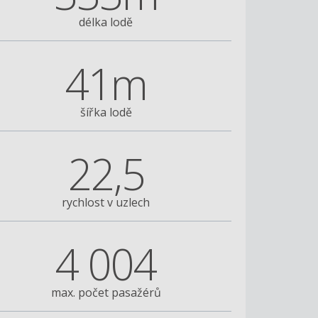
délka lodě
41m
šířka lodě
22,5
rychlost v uzlech
Norwegian Bliss
4 004
max. počet pasažérů