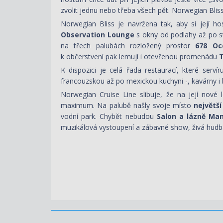
zvolit jednu nebo třeba všech pět. Norwegian Blis
Norwegian Bliss je navržena tak, aby si její h
Observation Lounge
s okny od podlahy až po 
na třech palubách rozložený prostor
678 Oc
k občerstvení pak lemují i otevřenou promenádu
K dispozici je celá řada restaurací, které ser
francouzskou až po mexickou kuchyni -, kavárny i bar
Norwegian Cruise Line slibuje, že na její nové
maximum. Na palubě našly svoje místo
největš
vodní park. Chybět nebudou
Salon a lázně Ma
muzikálová vystoupení a zábavné show, živá hudba