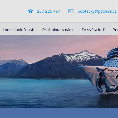
257 225 467
poptavky@pttours.cz
Lodní společnosti
Proč plout s námi
Ze světa lodí
Pr