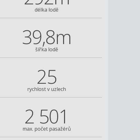
délka lodě
39,8m
šířka lodě
25
Brilliance of the Seas
rychlost v uzlech
2 501
max. počet pasažérů