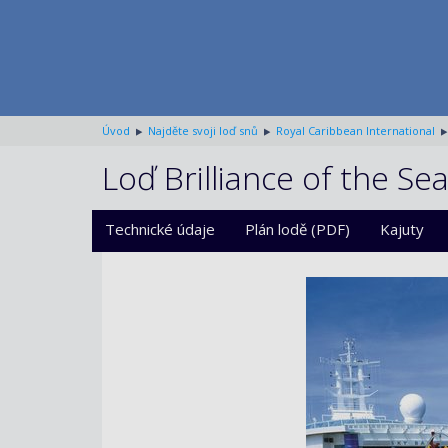
Úvod
Najděte svoji loď snů
Royal Caribbean International
Loď Brilliance of the Se
Technické údaje
Plán lodě (PDF)
Kajuty