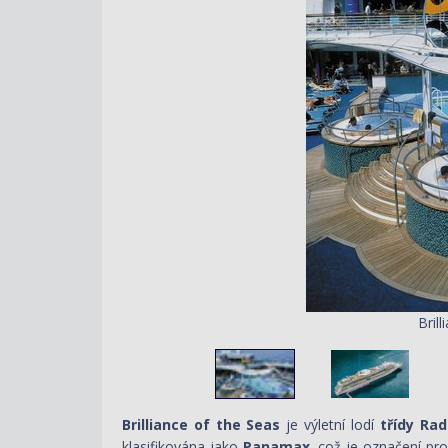
Bril
Brilliance of the Seas
je výletní lodí
třídy Rad
klasifikována jako
Panamax
, což je označení pr