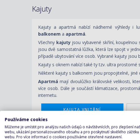
Kajuty
Kajuty a apartmá nabízí nádherné výhledy i lux
balkonem
a
apartmá
.
Všechny
kajuty
jsou vybavené skříní, koupelnou s
jsou dvě samostatná lůžka, která lze spojit v jed
případě ubytování více osob
.
Vybrané kajuty jsou 
Kajuty s oknem nabízí také ty tzv. ultra prostorné
Některé kajuty s balkonem jsou
propojitelné
,
jiné
Apartmá
mají dvoulůžko královské velikosti, kt
více osob. Dále je součástí klimatizace, prostorn
internetu.
KAJUTA VNITŘNÍ
Používáme cookies
Můžeme je umístit pro analýzu našich údajů o návštěvnících, pro zlepšení n
webu, ukázání personalizovaného obsahu a pro poskytnutí skvělého zážitku
webu. Pro více informací o cookies používáme otevřené nastavení.