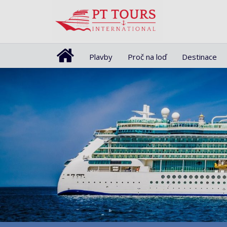
Plavby
Proč na loď
Destinace