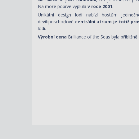
Na moře poprvé vyplula
v roce 2001
.
Unikátní design lodi nabízí hostům jedine
devítiposchoďové
centrální atrium je totiž pr
lodi.
Výrobní cena
Brilliance of the Seas byla přibližně