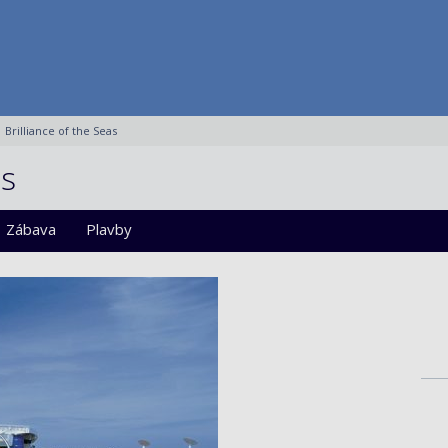
Brilliance of the Seas
as
Zábava
Plavby