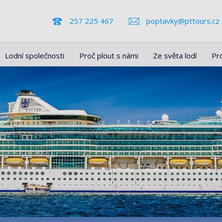
257 225 467
poptavky@pttours.cz
Lodní společnosti
Proč plout s námi
Ze světa lodí
Pr