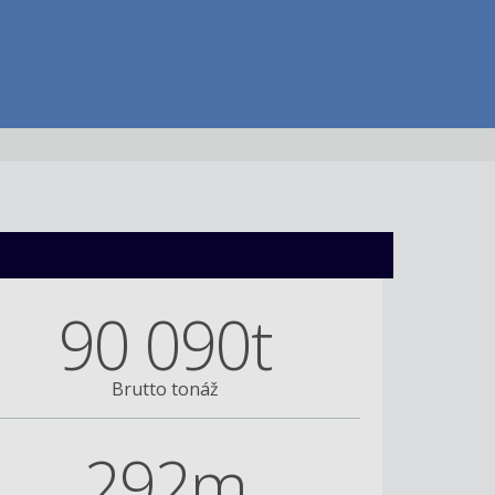
90 090t
Brutto tonáž
292m