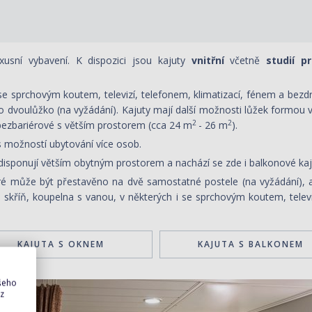
usní vybavení. K dispozici jsou kajuty
vnitřní
včetně
studií pr
e sprchovým koutem, televizí, telefonem, klimatizací, fénem a bezdrá
no dvoulůžko (na vyžádání).
Kajuty mají další možnosti lůžek formou 
2
2
bezbariérové s větším prostorem (cca 24 m
- 26 m
).
 s možností ubytování více osob.
 disponují větším obytným prostorem a nachází se zde i balkonové k
eré může být přestavěno na dvě samostatné postele (na vyžádání), a
á skříň, koupelna s vanou, v některých i se sprchovým koutem, televiz
KAJUTA S OKNEM
KAJUTA S BALKONEM
ašeho
 z