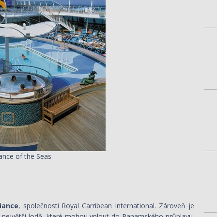
liance of the Seas
iance
, společnosti Royal Carribean International. Zároveň je
o největší lodě, které mohou vplout do Panamského průplavu.