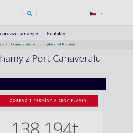
o provizní prodejce
Kontakty
 z Port Canaveralu na lodi Explorer of the Seas
ahamy z Port Canaveralu
ZOBRAZIT TERMÍNY A CENY PLAVBY
138 194t