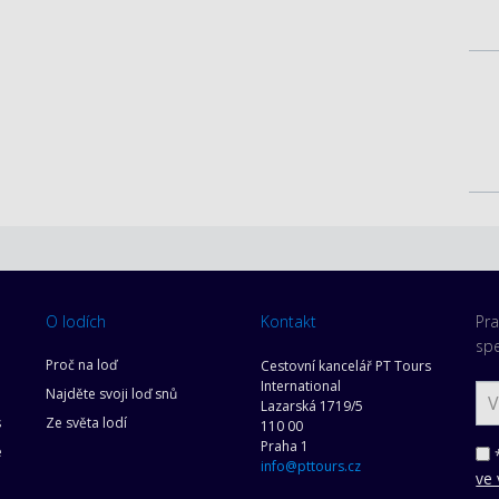
O lodích
Kontakt
Pra
spe
Proč na loď
Cestovní kancelář PT Tours
International
Najděte svoji loď snů
Lazarská 1719/5
s
Ze světa lodí
110 00
Praha 1
e
*
info@pttours.cz
ve 