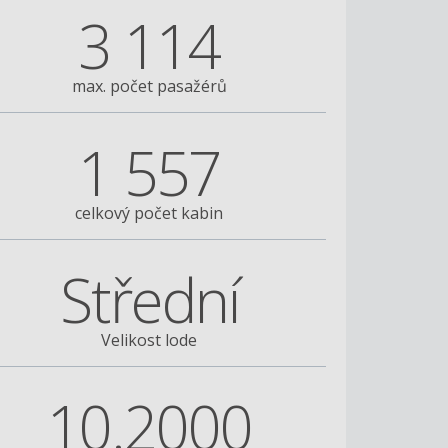
3 114
max. počet pasažérů
1 557
celkový počet kabin
Střední
Velikost lode
10.2000