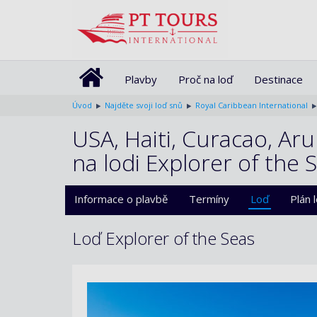
Plavby
Proč na loď
Destinace
Úvod
Najděte svoji loď snů
Royal Caribbean International
USA, Haiti, Curacao, Ar
na lodi Explorer of the 
Informace o plavbě
Termíny
Loď
Plán 
Loď Explorer of the Seas