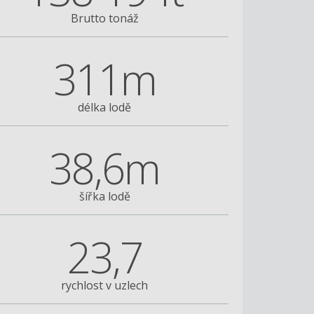
Brutto tonáž
311m
délka lodě
38,6m
šířka lodě
23,7
Explorer of the Seas
rychlost v uzlech