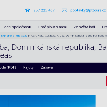
257 225 467
poptavky@pttours.cz
Lodní společnosti
Proč plout s námi
Ze světa lodí
Pr
Explorer of the Seas
USA, Haiti, Curacao, Aruba, Dominikánská republika, Bahamy
uba, Dominikánská republika, B
Seas
lodě (PDF)
Kajuty
Zábava