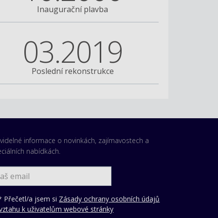
Inaugurační plavba
03.2019
Poslední rekonstrukce
videlné informace o novinkách, zajímavostech a
ciálních nabídkách.
 Přečetl/a jsem si
Zásady ochrany osobních údajů
vztahu k uživatelům webové stránky