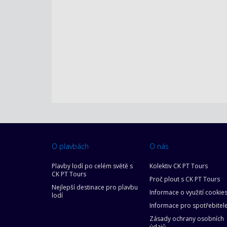
O plavbách
O nás
Plavby lodí po celém světě s
Kolektiv CK PT Tours
CK PT Tours
Proč plout s CK PT Tours
Nejlepší destinace pro plavbu
Informace o využití cookie
lodí
Informace pro spotřebitel
Zásady ochrany osobních
údajů