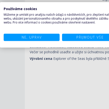
Používáme cookies
Můžeme je umístit pro analýzu našich údajů o návštěvnících, pro zlepšení n
webu, ukázání personalizovaného obsahu a pro poskytnutí skvělého zážitku
webu. Pro více informací o cookies používáme otevřené nastavení.
Výletní loď
Explorer of the Seas
byla postavena
rekonstrukcí
prošla v
roce 2019
, kdy byla vyb
stalo 16. února 2008, kdy byli na její palubu zach
NE, UPRAV
PŘIJMOUT VŠE
Zažijte vzrušující dobrodružství na palubě.
simulátor
FlowRider
,
lezeckou stěnu
nebo
Th
Večer se pohodlně usaďte a užijte si úchvatnou p
Výrobní cena
Explorer of the Seas byla přibližně 