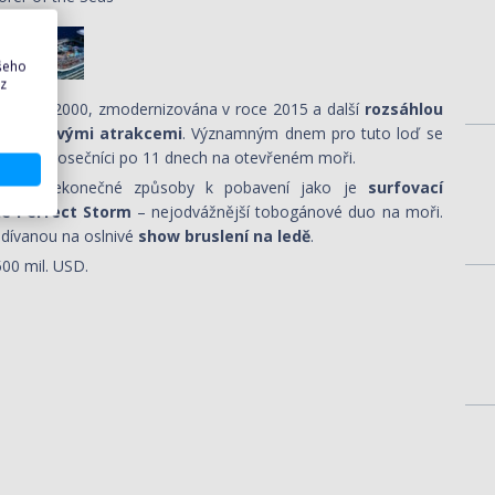
ašeho
 z
 v roce 2000, zmodernizována v roce 2015 a
další
rozsáhlou
avena
novými atrakcemi
. Významným dnem pro tuto loď se
ráněni 3 trosečníci po 11 dnech na otevřeném moři.
 Objevte nekonečné způsoby k pobavení jako je
surfovací
e Perfect Storm
– nejodvážnější tobogánové duo na moři.
odívanou na oslnivé
show bruslení na ledě
.
500 mil. USD.