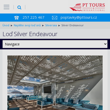
257 225 467
poptavky@pttours.cz
Úvod
Najděte svoji loď snů
Silversea
Silver Endeavour
Loď Silver Endeavour