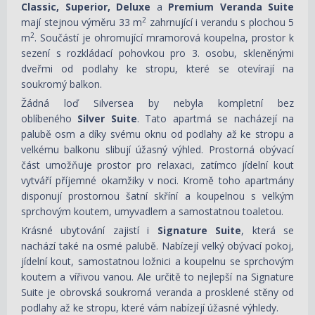
Classic, Superior, Deluxe
a
Premium Veranda Suite
2
mají stejnou výměru 33 m
zahrnující i verandu s plochou 5
2
m
. Součástí je ohromující mramorová koupelna, prostor k
sezení s rozkládací pohovkou pro 3. osobu, skleněnými
dveřmi od podlahy ke stropu, které se otevírají na
soukromý balkon.
Žádná loď Silversea by nebyla kompletní bez
oblíbeného
Silver Suite
. Tato apartmá se nacházejí na
palubě osm a díky svému oknu od podlahy až ke stropu a
velkému balkonu slibují úžasný výhled. Prostorná obývací
část umožňuje prostor pro relaxaci, zatímco jídelní kout
vytváří příjemné okamžiky v noci. Kromě toho apartmány
disponují prostornou šatní skříní a koupelnou s velkým
sprchovým koutem, umyvadlem a samostatnou toaletou.
Krásné ubytování zajistí i
Signature Suite
, která se
nachází také na osmé palubě. Nabízejí velký obývací pokoj,
jídelní kout, samostatnou ložnici a koupelnu se sprchovým
koutem a vířivou vanou. Ale určitě to nejlepší na Signature
Suite je obrovská soukromá veranda a prosklené stěny od
podlahy až ke stropu, které vám nabízejí úžasné výhledy.