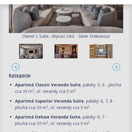
Owner´s Suite, obývací část - Silver Endeavour
Kategorie
:
Apartmá Classic Veranda Suite
, paluby: 5, 6 - plocha
2
2
cca 33 m
, vč. verandy cca 5 m
Apartmá Superior Veranda Suite
, paluby: 6, 7, 8 -
2
2
plocha cca 33 m
, vč. verandy cca 5 m
Apartmá Deluxe Veranda Suite
, paluby: 6, 7 -
2
2
plocha cca 33 m
, vč. verandy cca 5 m