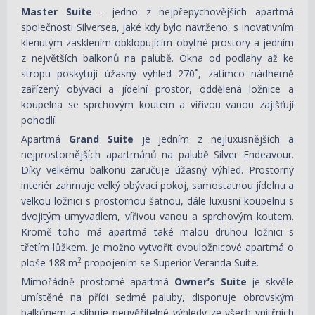
Master Suite
- jedno z nejpřepychovějších apartmá
společnosti Silversea, jaké kdy bylo navrženo, s inovativním
klenutým zasklením obklopujícím obytné prostory a jedním
z největších balkonů na palubě. Okna od podlahy až ke
stropu poskytují úžasný výhled 270˚, zatímco nádherně
zařízený obývací a jídelní prostor, oddělená ložnice a
koupelna se sprchovým koutem a vířivou vanou zajišťují
pohodlí.
Apartmá
Grand Suite
je jedním z nejluxusnějších a
nejprostornějších apartmánů na palubě Silver Endeavour.
Díky velkému balkonu zaručuje úžasný výhled. Prostorný
interiér zahrnuje velký obývací pokoj, samostatnou jídelnu a
velkou ložnici s prostornou šatnou, dále luxusní koupelnu s
dvojitým umyvadlem, vířivou vanou a sprchovým koutem.
Kromě toho má apartmá také malou druhou ložnici s
třetím lůžkem. Je možno vytvořit dvouložnicové apartmá o
2
ploše 188 m
propojením se Superior Veranda Suite.
Mimořádně prostorné apartmá
Owner’s Suite
je skvěle
umístěné na přídi sedmé paluby, disponuje obrovským
balkónem a slibuje neuvěřitelné výhledy ze všech vnitřních