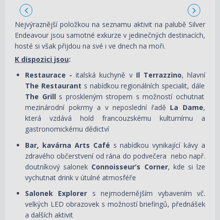
Nejvýraznější položkou na seznamu aktivit na palubě Silver
Endeavour jsou samotné exkurze v jedinečných destinacích,
hosté si však přijdou na své i ve dnech na moři.
K dispozici jsou
:
Restaurace -
italská kuchyně v
Il Terrazzino
, hlavní
The Restaurant
s nabídkou regionálních specialit, dále
The Grill
s proskleným stropem s možností ochutnat
mezinárodní pokrmy a v neposlední řadě
La Dame
,
která vzdává hold francouzskému kulturnímu a
gastronomickému dědictví
Bar, kavárna Arts Café
s nabídkou vynikající kávy a
zdravého občerstvení od rána do podvečera nebo např.
doutníkový salonek
Connoisseur’s Corner
, kde si lze
vychutnat drink v útulné atmosféře
Salonek Explorer
s nejmodernějším vybavením vč.
velkých LED obrazovek s možností briefingů, přednášek
a dalších aktivit