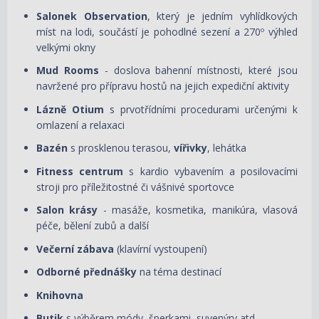
Salonek Observation
, který je jedním vyhlídkových
míst na lodi, součástí je pohodlné sezení a 270º výhled
velkými okny
Mud Rooms
- doslova bahenní místnosti, které jsou
navržené pro přípravu hostů na jejich expediční aktivity
Lázně Otium
s prvotřídními procedurami určenými k
omlazení a relaxaci
Bazén
s prosklenou terasou,
vířivky
, lehátka
Fitness centrum
s kardio vybavením a posilovacími
stroji pro příležitostné či vášnivé sportovce
Salon krásy
- masáže, kosmetika, manikúra, vlasová
péče, bělení zubů a další
Večerní zábava
(klavírní vystoupení)
Odborné přednášky
na téma destinací
Knihovna
Butik
s výběrem módy, šperkami, suvenýry atd.