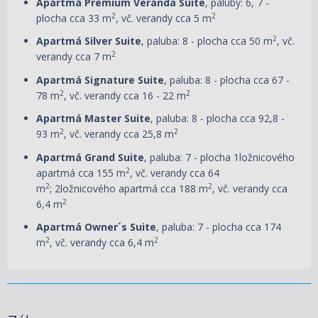
Apartmá Premium Veranda Suite
, paluby: 6, 7 -
2
2
plocha cca 33 m
, vč. verandy cca 5 m
2
Apartmá Silver Suite
, paluba: 8 - plocha cca 50 m
, vč.
2
verandy cca 7 m
Apartmá Signature Suite
, paluba: 8 - plocha cca 67 -
2
2
78 m
, vč. verandy cca 16 - 22 m
Apartmá Master Suite
, paluba: 8 - plocha cca 92,8 -
2
2
93 m
, vč. verandy cca 25,8 m
Apartmá Grand Suite
, paluba: 7 - plocha 1ložnicového
2
apartmá cca 155 m
, vč. verandy cca 64
2
2
m
; 2ložnicového apartmá cca 188 m
, vč. verandy cca
2
6,4 m
Apartmá Owner´s Suite
, paluba: 7 - plocha cca 174
2
2
m
, vč. verandy cca 6,4 m