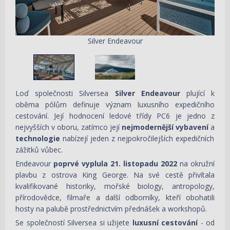
Silver Endeavour
Loď společnosti Silversea
Silver Endeavour
plující k
oběma pólům definuje význam luxusního expedičního
cestování. Její hodnocení ledové třídy PC6 je jedno z
nejvyšších v oboru, zatímco její
nejmodernější vybavení
a
technologie
nabízejí jeden z nejpokročilejších expedičních
zážitků vůbec.
Endeavour
poprvé vyplula 21. listopadu 2022
na okružní
plavbu z ostrova King George. Na své cestě přivítala
kvalifikované historiky, mořské biology, antropology,
přírodovědce, filmaře a další odborníky, kteří obohatili
hosty na palubě prostřednictvím přednášek a workshopů.
Se společností Silversea si užijete
luxusní cestování
- od