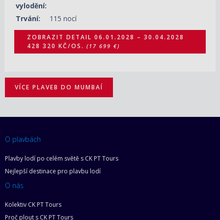
vylodění:
Trvání:
115 nocí
ZOBRAZIT DETAIL
06.01.2028 – 30.04.2028
428 320 KČ/OS.
(17 699 €)
VÍCE PLAVEB DO MUMBAÍ
O plavbách
Plavby lodí po celém světě s CK PT Tours
Nejlepší destinace pro plavbu lodí
O nás
Kolektiv CK PT Tours
Proč plout s CK PT Tours