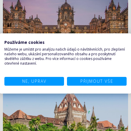
Používáme cookies
Můžeme je umístit pro analýzu našich údajů o návštěvnících, pro zlepšení
našeho webu, ukázání personalizovaného obsahu a pro poskytnutí
skvělého zážitku z webu. Pro více informací o cookies používáme
Nádraží Chhatrapati Shivaji Maharaj Terminus patří k
otevřené nastavení.
nejvýznamnějším památkám Mumbaí a je zapsáno na
seznamu světového dědictví UNESCO. Impozantní budova
spojuje viktoriánskou gotiku s tradiční indickou
Více...
NE, UPRAV
PŘIJMOUT VŠE
architekturou a dodnes slouží jako jedno z nejrušnějších
nádraží v zemi.