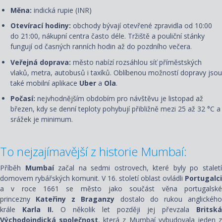
Měna:
indická rupie (INR)
Otevírací hodiny:
obchody bývají otevřené zpravidla od 10:00
do 21:00, nákupní centra často déle. Tržiště a pouliční stánky
fungují od časných ranních hodin až do pozdního večera.
Veřejná doprava:
město nabízí rozsáhlou síť příměstských
vlaků, metra, autobusů i taxíků. Oblíbenou možností dopravy jsou
také mobilní aplikace
Uber
a
Ola
.
Počasí:
nejvhodnějším obdobím pro návštěvu je listopad až
březen, kdy se denní teploty pohybují přibližně mezi 25 až 32 °C a
srážek je minimum.
To nejzajímavější z historie Mumbaí:
Příběh
Mumbaí
začal na sedmi ostrovech, které byly po stalet
domovem rybářských komunit. V 16. století oblast ovládli
Portugalci
a v roce 1661 se město jako součást věna portugalské
princezny
Kateřiny z Braganzy
dostalo do rukou anglickéh
krále
Karla II.
O několik let později jej převzala
Britská
Východoindická společnost
, která z Mumbaí vybudovala jeden 