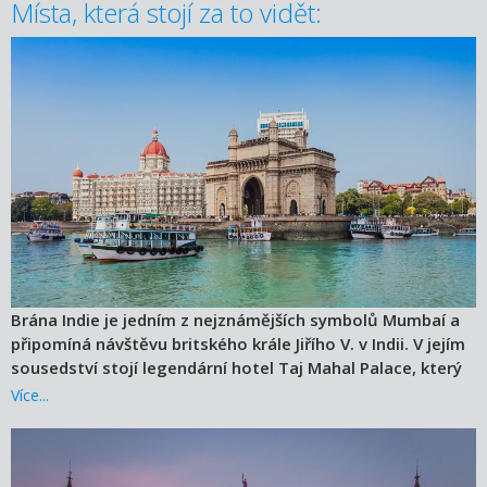
Místa, která stojí za to vidět:
Brána Indie je jedním z nejznámějších symbolů Mumbaí a
připomíná návštěvu britského krále Jiřího V. v Indii. V jejím
sousedství stojí legendární hotel Taj Mahal Palace, který
patří k nejikoničtějším stavbám města.
Více...