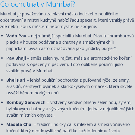
Co ochutnat v Mumbaí?
Mumbaí je považována za hlavní město indického pouličního
občerstvení a místní kuchyně nabízí řadu specialit, které vznikly právě
zde nebo jsou s městem neodmyslitelně spojené.
Vada Pav
– nejznámější specialita Mumbaí. Pikantní bramborová
placka v housce podávaná s chutney a smaženými chilli
papričkami bývá často označována jako „indický burger“.
Pav Bhaji
– směs zeleniny, rajčat, másla a aromatického koření
podávaná s opečeným pečivem. Toto oblíbené pouliční jídlo
vzniklo právě v Mumbaí.
Bhel Puri
– lehká pouliční pochoutka z pufované rýže, zeleniny,
arašídů, čerstvých bylinek a sladkokyselých omáček, která skvěle
osvěží během horkých dnů.
Bombay Sandwich
– vrstvený sendvič plněný zeleninou, sýrem,
bylinkovým chutney a výrazným kořením. Jedna z nejoblíbenějších
svačin místních obyvatel.
Masala Chai
– tradiční indický čaj s mlékem a směsí voňavého
koření, který neodmyslitelně patří ke každodennímu životu