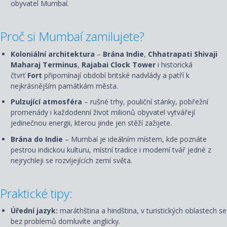
obyvatel Mumbaí.
Proč si Mumbaí zamilujete?
Koloniální architektura
–
Brána Indie
,
Chhatrapati Shivaji
Maharaj Terminus
,
Rajabai Clock Tower
i historická
čtvrť
Fort
připomínají období britské nadvlády a patří k
nejkrásnějším památkám města.
Pulzující atmosféra
– rušné trhy, pouliční stánky, pobřežní
promenády i každodenní život milionů obyvatel vytvářejí
jedinečnou energii, kterou jinde jen stěží zažijete.
Brána do Indie
– Mumbaí je ideálním místem, kde poznáte
pestrou indickou kulturu, místní tradice i moderní tvář jedné z
nejrychleji se rozvíjejících zemí světa.
Praktické tipy:
Úřední jazyk:
maráthština a hindština, v turistických oblastech se
bez problémů domluvíte anglicky.