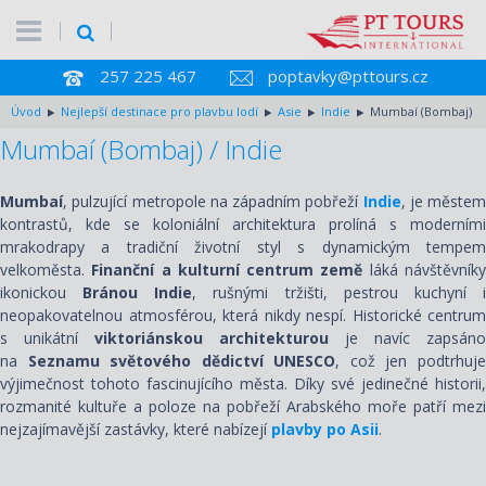
257 225 467
poptavky@pttours.cz
Úvod
Nejlepší destinace pro plavbu lodí
Asie
Indie
Mumbaí (Bombaj)
Mumbaí (Bombaj) / Indie
Mumbaí
, pulzující metropole na západním pobřeží
Indie
, je městem
kontrastů, kde se koloniální architektura prolíná s moderními
mrakodrapy a tradiční životní styl s dynamickým tempem
velkoměsta.
Finanční a kulturní centrum země
láká návštěvník
ikonickou
Bránou Indie
, rušnými tržišti, pestrou kuchyní 
neopakovatelnou atmosférou, která nikdy nespí.
Historické centrum
s unikátní
viktoriánskou architekturou
je navíc zapsáno
na
Seznamu světového dědictví UNESCO
, což jen podtrhuj
výjimečnost tohoto fascinujícího města.
Díky své jedinečné historii,
rozmanité kultuře a poloze na pobřeží Arabského moře patří mezi
nejzajímavější zastávky, které nabízejí
plavby po Asii
.