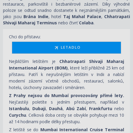
restaurace, parkoviště i bezbariérové zázemí. Díky výhodné
poloze se odtud snadno dostanete k nejznámějším památkám,
jako jsou
Brána Indie
, hotel
Taj Mahal Palace
,
Chhatrapati
Shivaji Maharaj Terminus
nebo čtvrť
Colaba
.
Chci do přístavu:
LETADLO
Nejbližším letištěm je
Chhatrapati Shivaji Maharaj
International Airport (BOM)
, které leží přibližně 25 km od
přístavu. Patří k nejrušnějším letištím v Indii a nabízí
moderní zázemí včetně obchodů, restaurací, salonků,
hotelu, úschovny zavazadel i směnáren.
Z Prahy nejsou do Mumbaí provozovány přímé lety.
Nejčastěji poletíte s jedním přestupem, například v
Istanbulu
,
Dubaji
,
Dauhá
,
Abú Zabí
,
Frankfurtu
nebo
Curychu
. Celková doba cesty se obvykle pohybuje mezi 10
až 14 hodinami podle délky přestupu.
Z letiště se do
Mumbai International Cruise Terminal