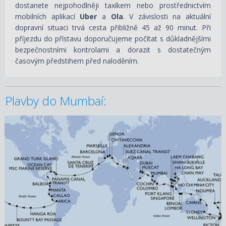
dostanete nejpohodlněji taxíkem nebo prostřednictvím
mobilních aplikací
Uber
a
Ola
. V závislosti na aktuální
dopravní situaci trvá cesta přibližně 45 až 90 minut. Při
příjezdu do přístavu doporučujeme počítat s důkladnějšími
bezpečnostními kontrolami a dorazit s dostatečným
časovým předstihem před naloděním.
Plavby do Mumbaí:
06.01.2028 – 30.04.2028
ZOBRAZIT DETAIL
428 320 KČ/OS.
(17 699 €)