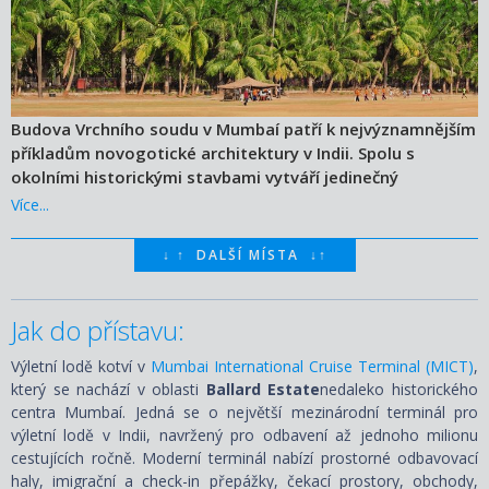
Budova Vrchního soudu v Mumbaí patří k nejvýznamnějším
příkladům novogotické architektury v Indii. Spolu s
okolními historickými stavbami vytváří jedinečný
architektonický celek zapsaný na seznamu světového
Více...
dědictví UNESCO.
↓
↑
DALŠÍ MÍSTA
↓
↑
Jak do přístavu:
Výletní lodě kotví v
Mumbai International Cruise Terminal (MICT)
,
který se nachází v oblasti
Ballard Estate
nedaleko historického
centra Mumbaí. Jedná se o největší mezinárodní terminál pro
výletní lodě v Indii, navržený pro odbavení až jednoho milionu
cestujících ročně. Moderní terminál nabízí prostorné odbavovací
haly, imigrační a check-in přepážky, čekací prostory, obchody,