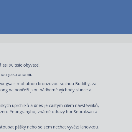
si 90 tisíc obyvatel.
čnou gastronomii.
inheungsa s mohutnou bronzovou sochou Buddhy, za
eong na pobřeží jsou nádherné východy slunce a
ských uprchlíků a dnes je častým cílem návštěvníků,
 jezero Yeongrangho, známé odrazy hor Seoraksan a
toupat pěšky nebo se sem nechat vyvézt lanovkou.