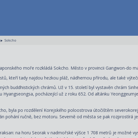
Sokcho
Japonského moře rozkládá Sokcho. Město v provincii Gangwon-do má a
stů, kteří tady najdou hezkou pláž, nádhernou přírodu, ale také výte
aných buddhistických chrámů. Už v 15. století byl vystavěn chrám S
mu Hyangseongsa, pocházející už z roku 652. Od altánku Yeonggeumj
ho, byla po rozdělení Korejského poloostrova útočištěm severokorej
itán pohání ručně, bez motoru. Severně od města se pak rozprostírá
raksan: na horu Seorak v nadmořské výšce 1 708 metrů je možné vys