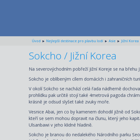
Úvod
Nejlepší destinace pro plavbu lodí
Asie
Jižní Korea
Sokcho / Jižní Korea
Na severovýchodním pobřeží Jižní Koreje se na břehu 
Sokcho je oblíbeným cílem domácích i zahraničních turi
V okolí Sokcho se nachází celá řada nádherně dochov
prohlídku pak určitě stojí také 4metrová pagoda chrá
krásně je odsud slyšet také zvuky moře.
Vesnice Abai, jen co by kamenem dohodil jižně od Sokc
kteří se sem mohou dopravit na člunu, který jeho kap
Ulsanbawi v jeho klidné hladině.
Sokcho je branou do nedalekého Národního parku Seo