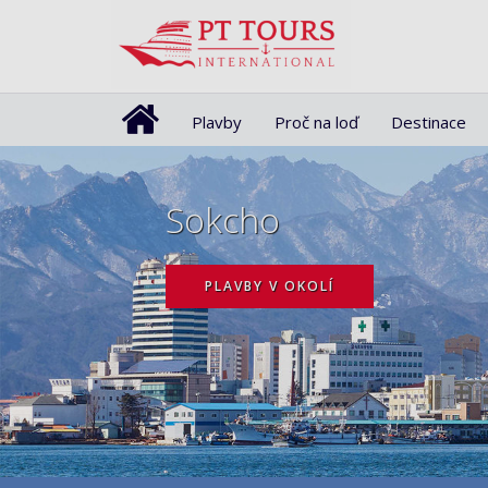
Plavby
Proč na loď
Destinace
Sokcho
PLAVBY V OKOLÍ