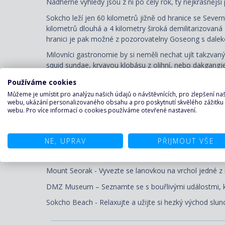
Nádherné výhledy jsou z ní po celý rok, ty nejkrásnější
Sokcho leží jen 60 kilometrů jižně od hranice se Sever
kilometrů dlouhá a 4 kilometry široká demilitarizovan
hranici je pak možné z pozorovatelny Goseong s dale
Milovníci gastronomie by si neměli nechat ujít takzva
squid sundae, krvavou klobásu z olihní, nebo dakgangj
přednost sushi, sashimi, krabům a dalším mořským plo
Používáme cookies
Místa, která stojí za to vidět
Můžeme je umístit pro analýzu našich údajů o návštěvnících, pro zlepšení n
webu, ukázání personalizovaného obsahu a pro poskytnutí skvělého zážitku
Singheunsa Temple - Navštivte pěkný buddhistický chr
webu. Pro více informací o cookies používáme otevřené nastavení.
Yeongrangho Lake – Projděte se kolem překrásného jeze
Seoraksan National Park – Vyrazte na pěší trek pohádk
NE, UPRAV
PŘIJMOUT VŠE
Goseong Unification Observatory Building – Z vyhlídko
Mount Seorak - Vyvezte se lanovkou na vrchol jedné z
DMZ Museum – Seznamte se s bouřlivými událostmi, kte
Sokcho Beach - Relaxujte a užijte si hezký východ slu