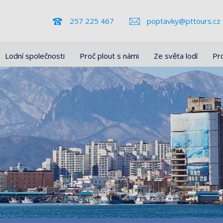
257 225 467
poptavky@pttours.cz
Lodní společnosti
Proč plout s námi
Ze světa lodí
Pr