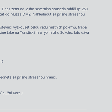
tí. Dnes zemi od jejího severního souseda odděluje 250
zavítat do Muzea DMZ. Nahlédnout za přísně střeženou
štěvníci vyzkoušet celou řadu místních pokrmů, třeba
ožné také na Turistickém a rybím trhu Sokcho, kdo dává
ně.
édněte za přísně střeženou hranici.
 a Jižní Koreu.