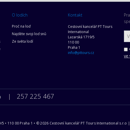
O lodích
Kontakt
Pra
spe
Proč na loď
Cestovní kancelář PT Tours
International
Najděte svoji loď snů
Lazarská 1719/5
s
Ze světa lodí
110 00
Praha 1
e
*
info@pttours.cz
ve 
257 225 467
0
9/5 • 110 00 Praha 1 • © 2026 Cestovní kancelář PT Tours International s.r.o