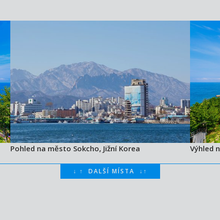
Pohled na město Sokcho, Jižní Korea
Výhled n
↓
↑
DALŠÍ MÍSTA
↓
↑