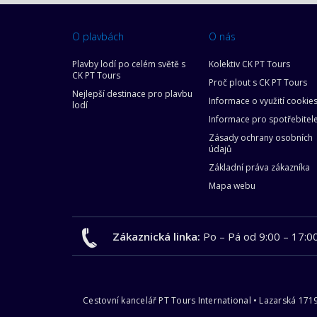
O plavbách
O nás
Plavby lodí po celém světě s
Kolektiv CK PT Tours
CK PT Tours
Proč plout s CK PT Tours
Nejlepší destinace pro plavbu
Informace o využití cookie
lodí
Informace pro spotřebitel
Zásady ochrany osobních
údajů
Základní práva zákazníka
Mapa webu
Zákaznická linka:
Po – Pá od 9:00 – 17:0
Cestovní kancelář PT Tours International • Lazarská 171