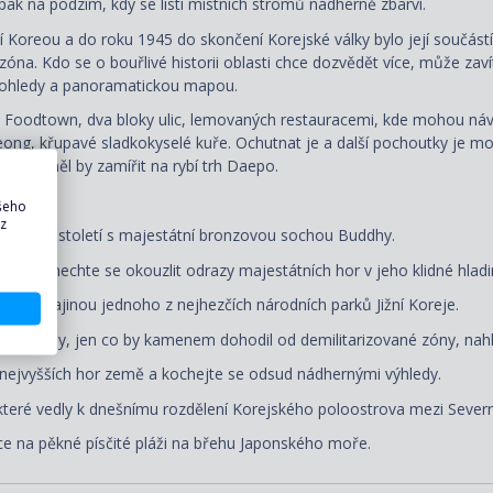
 pak na podzim, kdy se listí místních stromů nádherně zbarví.
ní Koreou a do roku 1945 do skončení Korejské války bylo její součás
á zóna. Kdo se o bouřlivé historii oblasti chce dozvědět více, může 
kohledy a panoramatickou mapou.
ný Foodtown, dva bloky ulic, lemovaných restauracemi, kde mohou náv
eong, křupavé sladkokyselé kuře. Ochutnat je a další pochoutky je m
dům, měl by zamířit na rybí trh Daepo.
ašeho
 z
ám z 15. století s majestátní bronzovou sochou Buddhy.
ra a nechte se okouzlit odrazy majestátních hor v jeho klidné hladi
ovou krajinou jednoho z nejhezčích národních parků Jižní Koreje.
vé plošiny, jen co by kamenem dohodil od demilitarizované zóny, nahl
 nejvyšších hor země a kochejte se odsud nádhernými výhledy.
ré vedly k dnešnímu rozdělení Korejského poloostrova mezi Severní
nce na pěkné písčité pláži na břehu Japonského moře.